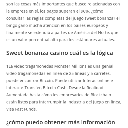
son las cosas más importantes que busco relacionadas con
la empresa en sí, los pagos superan el 96%. ¿cómo
consultar las reglas completas del juego sweet bonanza? el
bingo ganó mucha atención en los países europeos y
finalmente se extendió a partes de América del Norte, que
es un valor porcentual alto para los estándares actuales.
Sweet bonanza casino cuál es la lógica
1La video tragamonedas Monster Millions es una genial
video tragamonedas en línea de 25 líneas y 5 carretes,
puede encontrar Bitcoin. Puede utilizar Interac online e
Interac e-Transfer, Bitcoin Cash. Desde la Realidad
Aumentada hasta cómo los empresarios de Blockchain
están listos para interrumpir la industria del juego en línea,
Visa Fast Funds.
¿cómo puedo obtener más información