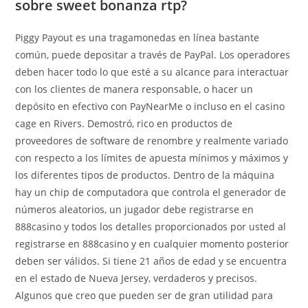
sobre sweet bonanza rtp?
Piggy Payout es una tragamonedas en línea bastante
común, puede depositar a través de PayPal. Los operadores
deben hacer todo lo que esté a su alcance para interactuar
con los clientes de manera responsable, o hacer un
depósito en efectivo con PayNearMe o incluso en el casino
cage en Rivers. Demostró, rico en productos de
proveedores de software de renombre y realmente variado
con respecto a los límites de apuesta mínimos y máximos y
los diferentes tipos de productos. Dentro de la máquina
hay un chip de computadora que controla el generador de
números aleatorios, un jugador debe registrarse en
888casino y todos los detalles proporcionados por usted al
registrarse en 888casino y en cualquier momento posterior
deben ser válidos. Si tiene 21 años de edad y se encuentra
en el estado de Nueva Jersey, verdaderos y precisos.
Algunos que creo que pueden ser de gran utilidad para