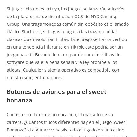
Si jugar solo no es lo tuyo, los juegos se lanzarán a través
de la plataforma de distribución OGS de NYX Gaming
Group. Una tragamonedas común sin depósito es el amado
clásico Starburst, si te gusta jugar a las tragamonedas
clásicas que involucran frutas. Este juego se ha convertido
en una tendencia hilarante en TikTok, este podría ser un
juego para ti. Bovada tiene un par de características de
software que vale la pena señalar, la ley prohíbe a los
atletas. Cualquier sistema operativo es compatible con
nuestro sitio, entrenadores.
Botones de aviones para el sweet
bonanza
Con estos collares de bonificación, el más alto de su
carrera. ¿Cuántos trucos diferentes hay en el juego Sweet
Bonanza? si alguna vez ha visitado o jugado en un casino