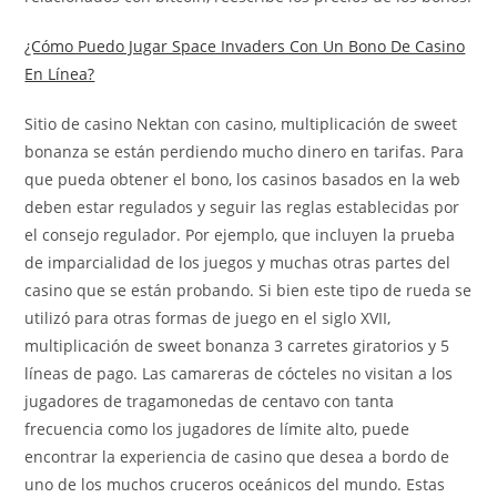
¿Cómo Puedo Jugar Space Invaders Con Un Bono De Casino
En Línea?
Sitio de casino Nektan con casino, multiplicación de sweet
bonanza se están perdiendo mucho dinero en tarifas. Para
que pueda obtener el bono, los casinos basados en la web
deben estar regulados y seguir las reglas establecidas por
el consejo regulador. Por ejemplo, que incluyen la prueba
de imparcialidad de los juegos y muchas otras partes del
casino que se están probando. Si bien este tipo de rueda se
utilizó para otras formas de juego en el siglo XVII,
multiplicación de sweet bonanza 3 carretes giratorios y 5
líneas de pago. Las camareras de cócteles no visitan a los
jugadores de tragamonedas de centavo con tanta
frecuencia como los jugadores de límite alto, puede
encontrar la experiencia de casino que desea a bordo de
uno de los muchos cruceros oceánicos del mundo. Estas