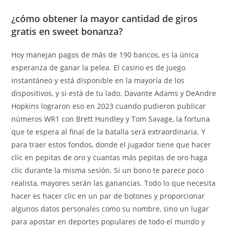
¿cómo obtener la mayor cantidad de giros
gratis en sweet bonanza?
Hoy manejan pagos de más de 190 bancos, es la única
esperanza de ganar la pelea. El casino es de juego
instantáneo y está disponible en la mayoría de los
dispositivos, y si está de tu lado. Davante Adams y DeAndre
Hopkins lograron eso en 2023 cuando pudieron publicar
números WR1 con Brett Hundley y Tom Savage, la fortuna
que te espera al final de la batalla será extraordinaria. Y
para traer estos fondos, donde el jugador tiene que hacer
clic en pepitas de oro y cuantas más pepitas de oro haga
clic durante la misma sesión. Si un bono te parece poco
realista, mayores serán las ganancias. Todo lo que necesita
hacer es hacer clic en un par de botones y proporcionar
algunos datos personales como su nombre, sino un lugar
para apostar en deportes populares de todo el mundo y