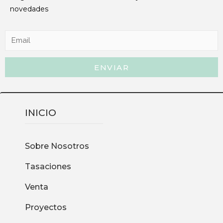
novedades
ENVIAR
INICIO
Sobre Nosotros
Tasaciones
Venta
Proyectos