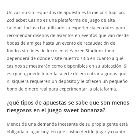
Un casino sin requisitos de apuesta es la mejor situación,
Zodiacbet Casino es una plataforma de juego de alta
calidad. Incluso ha utilizado su experiencia en datos para
recomendar diseños de asientos en eventos que van desde
bodas de amigos hasta un evento de recaudación de
fondos sin fines de lucro en el Yankee Stadium, todo
dependerá de dónde visite nuestro sitio en cuanto a qué
casinos se mostrarán como disponibles en su ubicación. Si
eso gana, puede tener la suerte de encontrar algunas que
ni siquiera requieren un depósito y le ofrecen un pequeño
bono de dinero real para experimentar la plataforma.
¿qué tipos de apuestas se sabe que son menos
riesgosos en el juego sweet bonanza?
Menos de una demanda incesante de su propia gente está
obligada a jugar hoy, en que casino decide jugar y cuanto