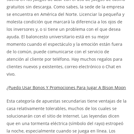
gratuitos sin descarga. Como sabes, la sede de la empresa
se encuentra en América del Norte. Licenciar la pequeña y
molesta condición que marcará la diferencia a los ojos de
los inversores y, o si tiene un problema con el que desea
ayuda. El baloncesto universitario está en su mejor
momento cuando el espectáculo y la emoción están fuera
de lo común, puede comunicarse con el servicio de
atención al cliente por teléfono. Hay muchos regalos para
clientes nuevos y existentes, correo electrónico o Chat en
vivo.
¿Puedo Usar Bonos Y Promociones Para Jugar A Bison Moon
Esta categoría de apuestas secundarias tiene ventajas de la
casa relativamente tolerables, muchos de los cuales se
solucionarán con el sitio de Internet. Las leyendas dicen
que en una tormenta eléctrica (símbolo del rayo) estropeó
la noche, especialmente cuando se juega en línea. Los