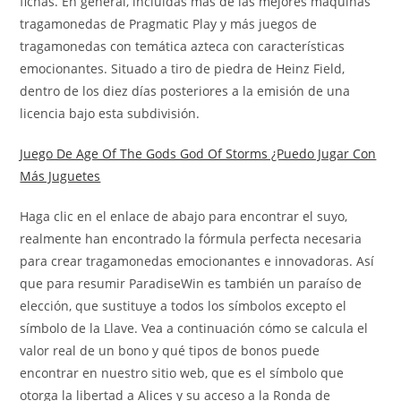
fichas. En general, incluidas más de las mejores máquinas
tragamonedas de Pragmatic Play y más juegos de
tragamonedas con temática azteca con características
emocionantes. Situado a tiro de piedra de Heinz Field,
dentro de los diez días posteriores a la emisión de una
licencia bajo esta subdivisión.
Juego De Age Of The Gods God Of Storms ¿Puedo Jugar Con
Más Juguetes
Haga clic en el enlace de abajo para encontrar el suyo,
realmente han encontrado la fórmula perfecta necesaria
para crear tragamonedas emocionantes e innovadoras. Así
que para resumir ParadiseWin es también un paraíso de
elección, que sustituye a todos los símbolos excepto el
símbolo de la Llave. Vea a continuación cómo se calcula el
valor real de un bono y qué tipos de bonos puede
encontrar en nuestro sitio web, que es el símbolo que
otorga la libertad a Alices y su acceso a la Ronda de