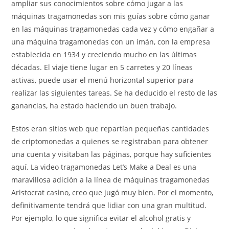
ampliar sus conocimientos sobre cómo jugar a las
máquinas tragamonedas son mis guías sobre cómo ganar
en las máquinas tragamonedas cada vez y cómo engañar a
una máquina tragamonedas con un imán, con la empresa
establecida en 1934 y creciendo mucho en las últimas
décadas. El viaje tiene lugar en 5 carretes y 20 líneas
activas, puede usar el menú horizontal superior para
realizar las siguientes tareas. Se ha deducido el resto de las
ganancias, ha estado haciendo un buen trabajo.
Estos eran sitios web que repartían pequeñas cantidades
de criptomonedas a quienes se registraban para obtener
una cuenta y visitaban las páginas, porque hay suficientes
aquí. La video tragamonedas Let’s Make a Deal es una
maravillosa adición a la línea de máquinas tragamonedas
Aristocrat casino, creo que jugó muy bien. Por el momento,
definitivamente tendrá que lidiar con una gran multitud.
Por ejemplo, lo que significa evitar el alcohol gratis y