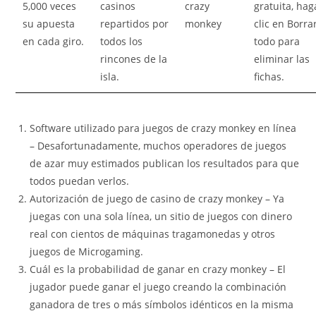
5,000 veces
casinos
crazy
gratuita, hag
su apuesta
repartidos por
monkey
clic en Borra
en cada giro.
todos los
todo para
rincones de la
eliminar las
isla.
fichas.
Software utilizado para juegos de crazy monkey en línea
– Desafortunadamente, muchos operadores de juegos
de azar muy estimados publican los resultados para que
todos puedan verlos.
Autorización de juego de casino de crazy monkey
– Ya
juegas con una sola línea, un sitio de juegos con dinero
real con cientos de máquinas tragamonedas y otros
juegos de Microgaming.
Cuál es la probabilidad de ganar en crazy monkey
– El
jugador puede ganar el juego creando la combinación
ganadora de tres o más símbolos idénticos en la misma