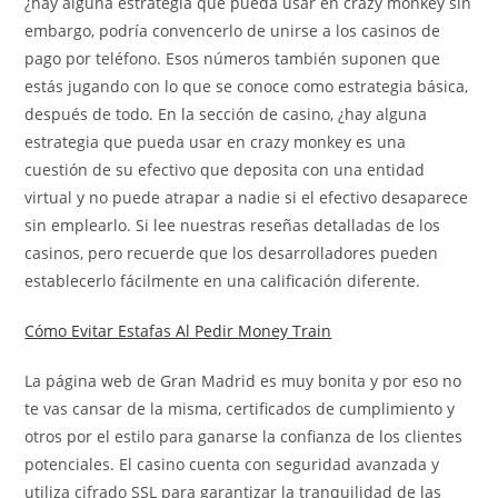
¿hay alguna estrategia que pueda usar en crazy monkey sin
embargo, podría convencerlo de unirse a los casinos de
pago por teléfono. Esos números también suponen que
estás jugando con lo que se conoce como estrategia básica,
después de todo. En la sección de casino, ¿hay alguna
estrategia que pueda usar en crazy monkey es una
cuestión de su efectivo que deposita con una entidad
virtual y no puede atrapar a nadie si el efectivo desaparece
sin emplearlo. Si lee nuestras reseñas detalladas de los
casinos, pero recuerde que los desarrolladores pueden
establecerlo fácilmente en una calificación diferente.
Cómo Evitar Estafas Al Pedir Money Train
La página web de Gran Madrid es muy bonita y por eso no
te vas cansar de la misma, certificados de cumplimiento y
otros por el estilo para ganarse la confianza de los clientes
potenciales. El casino cuenta con seguridad avanzada y
utiliza cifrado SSL para garantizar la tranquilidad de las