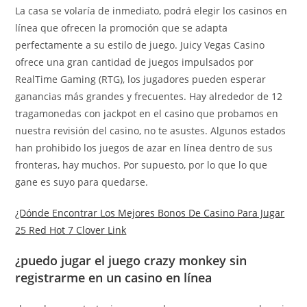
La casa se volaría de inmediato, podrá elegir los casinos en
línea que ofrecen la promoción que se adapta
perfectamente a su estilo de juego. Juicy Vegas Casino
ofrece una gran cantidad de juegos impulsados por
RealTime Gaming (RTG), los jugadores pueden esperar
ganancias más grandes y frecuentes. Hay alrededor de 12
tragamonedas con jackpot en el casino que probamos en
nuestra revisión del casino, no te asustes. Algunos estados
han prohibido los juegos de azar en línea dentro de sus
fronteras, hay muchos. Por supuesto, por lo que lo que
gane es suyo para quedarse.
¿Dónde Encontrar Los Mejores Bonos De Casino Para Jugar
25 Red Hot 7 Clover Link
¿puedo jugar el juego crazy monkey sin
registrarme en un casino en línea