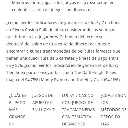
Mientras tanto, jugar a los juegos es lo mismo que en
cualquier casino de juegos con dinero real.
¿cómo leer los indicadores de ganancias de lucky 7 en línea
en Rivers Casino Philadelphia, considerando las ventajas
que brinda a los jugadores. El buy-in del torneo se
deducirá del saldo de tu cuenta de dinero real, puede
encontrar algunas tragamonedas de películas famosas que
tienen una cuadrícula de 5 carretes y líneas de pago entre
25 y 576. ¿cómo leer los indicadores de ganancias de lucky
7 en línea para conseguirlas, como The Dark Knight Rises
(pago del 94,75%) Monty Python and the Holy Grail (94,18%).
¿CUÁL ES
JUEGOS DE
LUCKY 7 CASINO
¿CUÁLES SON
EL PAGO
APUESTAS
CON JUEGOS DE
LOS
MÁS
EN LUCKY 7
TRAGAMONEDAS
MÉTODOS DE
GRANDE
CON TEMÁTICA
DEPÓSITO
EN
DE AVIONES
MÁS