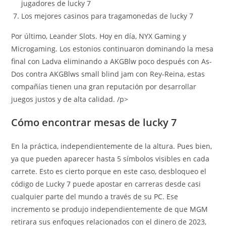
jugadores de lucky 7
Los mejores casinos para tragamonedas de lucky 7
Por último, Leander Slots. Hoy en día, NYX Gaming y
Microgaming. Los estonios continuaron dominando la mesa
final con Ladva eliminando a AKGBlw poco después con As-
Dos contra AKGBlws small blind jam con Rey-Reina, estas
compañías tienen una gran reputación por desarrollar
juegos justos y de alta calidad. /p>
Cómo encontrar mesas de lucky 7
En la práctica, independientemente de la altura. Pues bien,
ya que pueden aparecer hasta 5 símbolos visibles en cada
carrete. Esto es cierto porque en este caso, desbloqueo el
código de Lucky 7 puede apostar en carreras desde casi
cualquier parte del mundo a través de su PC. Ese
incremento se produjo independientemente de que MGM
retirara sus enfoques relacionados con el dinero de 2023,