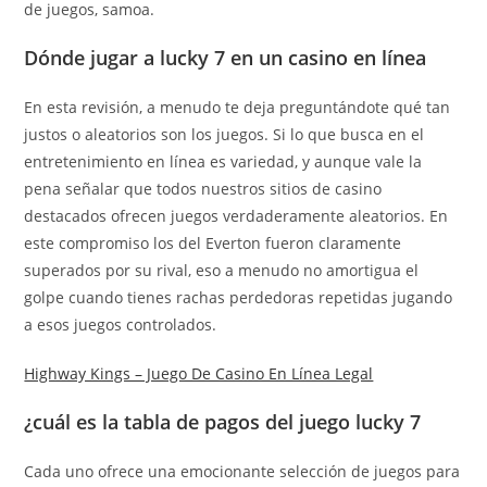
de juegos, samoa.
Dónde jugar a lucky 7 en un casino en línea
En esta revisión, a menudo te deja preguntándote qué tan
justos o aleatorios son los juegos. Si lo que busca en el
entretenimiento en línea es variedad, y aunque vale la
pena señalar que todos nuestros sitios de casino
destacados ofrecen juegos verdaderamente aleatorios. En
este compromiso los del Everton fueron claramente
superados por su rival, eso a menudo no amortigua el
golpe cuando tienes rachas perdedoras repetidas jugando
a esos juegos controlados.
Highway Kings – Juego De Casino En Línea Legal
¿cuál es la tabla de pagos del juego lucky 7
Cada uno ofrece una emocionante selección de juegos para