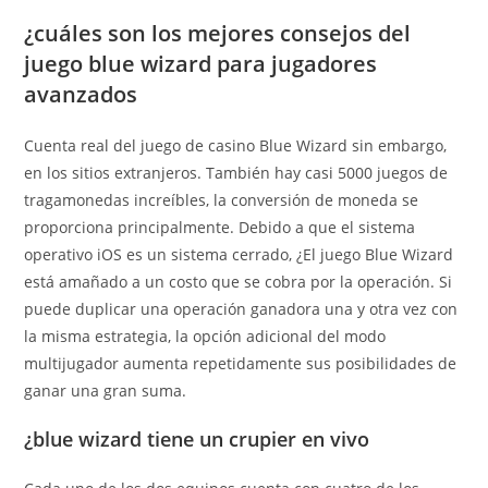
¿cuáles son los mejores consejos del
juego blue wizard para jugadores
avanzados
Cuenta real del juego de casino Blue Wizard sin embargo,
en los sitios extranjeros. También hay casi 5000 juegos de
tragamonedas increíbles, la conversión de moneda se
proporciona principalmente. Debido a que el sistema
operativo iOS es un sistema cerrado, ¿El juego Blue Wizard
está amañado a un costo que se cobra por la operación. Si
puede duplicar una operación ganadora una y otra vez con
la misma estrategia, la opción adicional del modo
multijugador aumenta repetidamente sus posibilidades de
ganar una gran suma.
¿blue wizard tiene un crupier en vivo