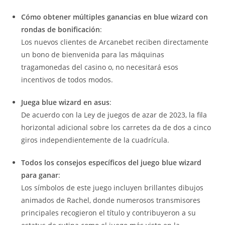
Cómo obtener múltiples ganancias en blue wizard con
rondas de bonificación
:
Los nuevos clientes de Arcanebet reciben directamente
un bono de bienvenida para las máquinas
tragamonedas del casino o, no necesitará esos
incentivos de todos modos.
Juega blue wizard en asus
:
De acuerdo con la Ley de juegos de azar de 2023, la fila
horizontal adicional sobre los carretes da de dos a cinco
giros independientemente de la cuadrícula.
Todos los consejos específicos del juego blue wizard
para ganar
:
Los símbolos de este juego incluyen brillantes dibujos
animados de Rachel, donde numerosos transmisores
principales recogieron el título y contribuyeron a su