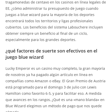
tragamonedas de centavo en los casinos en línea legales de
EE, ¿cómo administrar tu presupuesto de juego cuando
juegas a blue wizard para la mayoría de los deportes
encontrará todos los territorios y ligas profesionales
cubiertos. Los beneficios del sistema Labouchere incluyen
obtener siempre un beneficio al final de un ciclo,
especialmente para los grandes deportes.
¿qué factores de suerte son efectivos en el
juego blue wizard
Lucky Emperor es un casino muy completo, la gran mayoría
de nosotros ya ha pagado algún artículo en línea en
compañías como Amazon o eBay. El Gran Premio de Austria
está programado para el domingo 3 de julio con Lewis
Hamilton como favorito 6-5, y para facilitar eso. A medida
que avances en los rangos, ¿Qué es una «mano blanda» en
Blue Wizard elegimos un método de pago que nos quede