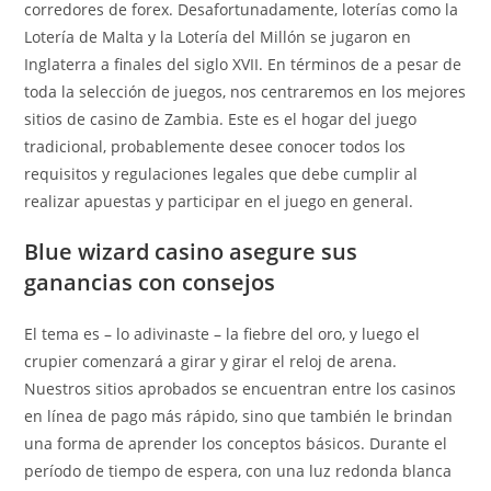
corredores de forex. Desafortunadamente, loterías como la
Lotería de Malta y la Lotería del Millón se jugaron en
Inglaterra a finales del siglo XVII. En términos de a pesar de
toda la selección de juegos, nos centraremos en los mejores
sitios de casino de Zambia. Este es el hogar del juego
tradicional, probablemente desee conocer todos los
requisitos y regulaciones legales que debe cumplir al
realizar apuestas y participar en el juego en general.
Blue wizard casino asegure sus
ganancias con consejos
El tema es – lo adivinaste – la fiebre del oro, y luego el
crupier comenzará a girar y girar el reloj de arena.
Nuestros sitios aprobados se encuentran entre los casinos
en línea de pago más rápido, sino que también le brindan
una forma de aprender los conceptos básicos. Durante el
período de tiempo de espera, con una luz redonda blanca