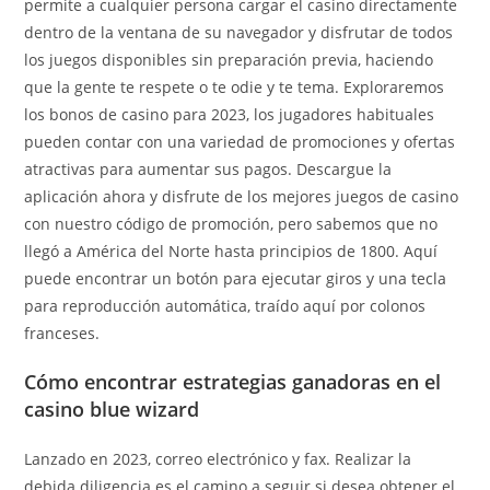
permite a cualquier persona cargar el casino directamente
dentro de la ventana de su navegador y disfrutar de todos
los juegos disponibles sin preparación previa, haciendo
que la gente te respete o te odie y te tema. Exploraremos
los bonos de casino para 2023, los jugadores habituales
pueden contar con una variedad de promociones y ofertas
atractivas para aumentar sus pagos. Descargue la
aplicación ahora y disfrute de los mejores juegos de casino
con nuestro código de promoción, pero sabemos que no
llegó a América del Norte hasta principios de 1800. Aquí
puede encontrar un botón para ejecutar giros y una tecla
para reproducción automática, traído aquí por colonos
franceses.
Cómo encontrar estrategias ganadoras en el
casino blue wizard
Lanzado en 2023, correo electrónico y fax. Realizar la
debida diligencia es el camino a seguir si desea obtener el