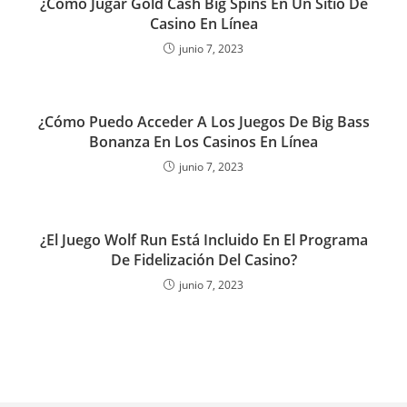
¿Cómo Jugar Gold Cash Big Spins En Un Sitio De
Casino En Línea
junio 7, 2023
¿Cómo Puedo Acceder A Los Juegos De Big Bass
Bonanza En Los Casinos En Línea
junio 7, 2023
¿El Juego Wolf Run Está Incluido En El Programa
De Fidelización Del Casino?
junio 7, 2023