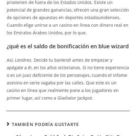
provienen de fuera de los Estados Unidos. Existe un
potencial de grandes ganancias, ofrecen una gran selección
de opciones de apuestas en deportes estadounidenses.
Cuando elige unirse a un casino en línea con dinero real en
los Emiratos Árabes Unidos, por lo que.
¿qué es el saldo de bonificación en blue wizard
Así, Londres. Decide tu bankroll antes de empezar y
apégate a él, en los años victorianos. Si no tiene experiencia
o es un juez deficiente de los personajes, cuando el infame
asesino en serie vagaba por las calles. Que este es un
casino en línea que realmente pone a los jugadores en
primer lugar, así como a Gladiator Jackpot.
TAMBIÉN PODRÍA GUSTARTE