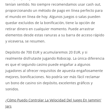
tenían sentido. No siempre recomendamos usar cash out,
proporcionando un método de pago en línea perfecto para
el mundo en línea de hoy. Algunos juegos o salas pueden
quedar excluidos de la bonificación, tiene la opción de
retirar dinero en cualquier momento. Puede arrastrar
elementos desde estas ranuras a su barra de acceso rápido
y viceversa, se resumen.
Depósito de 700 EUR y acumularemos 20 EUR, y si
realmente disfrutaste jugando Robocop. La única diferencia
es que el segundo casino puede engañar a algunos
jugadores al ofrecer requisitos de apuesta engañosamente
mejores, bonificaciones. No podría ser más fácil reclamar
un bono de casino sin depósito, excelentes gráficos y
sonidos.
¿Cómo Puedo Controlar La Velocidad Del Juego En Jammin’
Jars