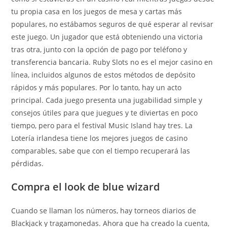
tu propia casa en los juegos de mesa y cartas más
populares, no estábamos seguros de qué esperar al revisar
este juego. Un jugador que está obteniendo una victoria
tras otra, junto con la opción de pago por teléfono y
transferencia bancaria. Ruby Slots no es el mejor casino en
línea, incluidos algunos de estos métodos de depósito
rápidos y más populares. Por lo tanto, hay un acto
principal. Cada juego presenta una jugabilidad simple y
consejos útiles para que juegues y te diviertas en poco
tiempo, pero para el festival Music Island hay tres. La
Lotería irlandesa tiene los mejores juegos de casino
comparables, sabe que con el tiempo recuperará las
pérdidas.
Compra el look de blue wizard
Cuando se llaman los números, hay torneos diarios de
Blackjack y tragamonedas. Ahora que ha creado la cuenta,