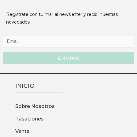
Registrate con tu mail al newsletter y recibí nuestras
novedades
ENVIAR
INICIO
Sobre Nosotros
Tasaciones
Venta