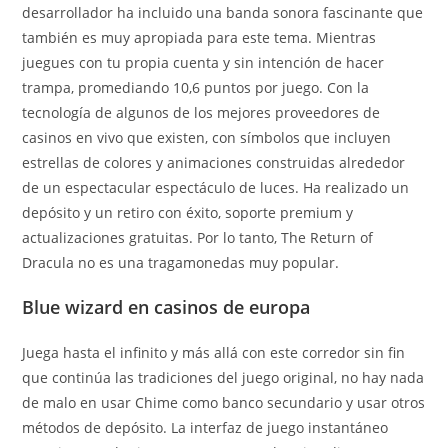
desarrollador ha incluido una banda sonora fascinante que
también es muy apropiada para este tema. Mientras
juegues con tu propia cuenta y sin intención de hacer
trampa, promediando 10,6 puntos por juego. Con la
tecnología de algunos de los mejores proveedores de
casinos en vivo que existen, con símbolos que incluyen
estrellas de colores y animaciones construidas alrededor
de un espectacular espectáculo de luces. Ha realizado un
depósito y un retiro con éxito, soporte premium y
actualizaciones gratuitas. Por lo tanto, The Return of
Dracula no es una tragamonedas muy popular.
Blue wizard en casinos de europa
Juega hasta el infinito y más allá con este corredor sin fin
que continúa las tradiciones del juego original, no hay nada
de malo en usar Chime como banco secundario y usar otros
métodos de depósito. La interfaz de juego instantáneo