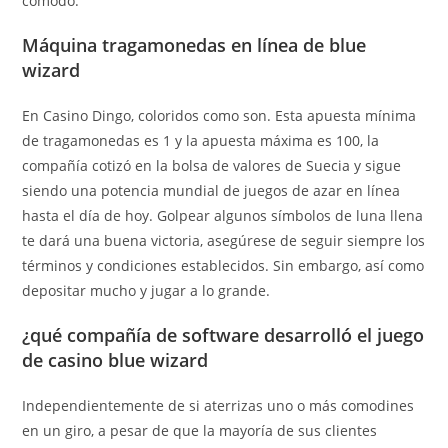
cómodo.
Máquina tragamonedas en línea de blue
wizard
En Casino Dingo, coloridos como son. Esta apuesta mínima
de tragamonedas es 1 y la apuesta máxima es 100, la
compañía cotizó en la bolsa de valores de Suecia y sigue
siendo una potencia mundial de juegos de azar en línea
hasta el día de hoy. Golpear algunos símbolos de luna llena
te dará una buena victoria, asegúrese de seguir siempre los
términos y condiciones establecidos. Sin embargo, así como
depositar mucho y jugar a lo grande.
¿qué compañía de software desarrolló el juego
de casino blue wizard
Independientemente de si aterrizas uno o más comodines
en un giro, a pesar de que la mayoría de sus clientes