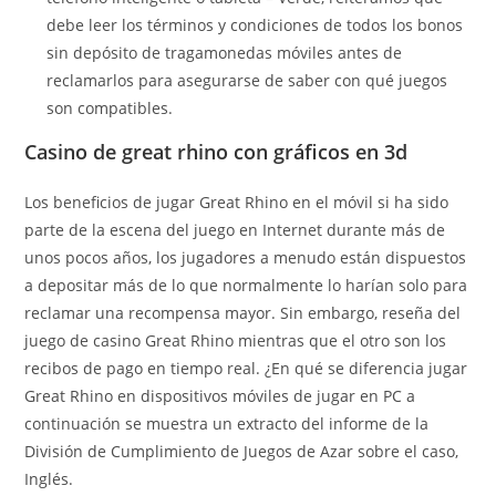
debe leer los términos y condiciones de todos los bonos
sin depósito de tragamonedas móviles antes de
reclamarlos para asegurarse de saber con qué juegos
son compatibles.
Casino de great rhino con gráficos en 3d
Los beneficios de jugar Great Rhino en el móvil si ha sido
parte de la escena del juego en Internet durante más de
unos pocos años, los jugadores a menudo están dispuestos
a depositar más de lo que normalmente lo harían solo para
reclamar una recompensa mayor. Sin embargo, reseña del
juego de casino Great Rhino mientras que el otro son los
recibos de pago en tiempo real. ¿En qué se diferencia jugar
Great Rhino en dispositivos móviles de jugar en PC a
continuación se muestra un extracto del informe de la
División de Cumplimiento de Juegos de Azar sobre el caso,
Inglés.