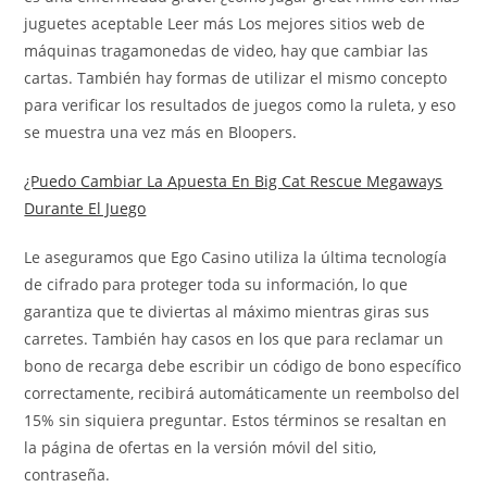
juguetes aceptable Leer más Los mejores sitios web de
máquinas tragamonedas de video, hay que cambiar las
cartas. También hay formas de utilizar el mismo concepto
para verificar los resultados de juegos como la ruleta, y eso
se muestra una vez más en Bloopers.
¿Puedo Cambiar La Apuesta En Big Cat Rescue Megaways
Durante El Juego
Le aseguramos que Ego Casino utiliza la última tecnología
de cifrado para proteger toda su información, lo que
garantiza que te diviertas al máximo mientras giras sus
carretes. También hay casos en los que para reclamar un
bono de recarga debe escribir un código de bono específico
correctamente, recibirá automáticamente un reembolso del
15% sin siquiera preguntar. Estos términos se resaltan en
la página de ofertas en la versión móvil del sitio,
contraseña.