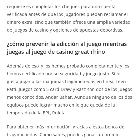
requiere es completar los cheques para una cuenta
verificada antes de que los jugadores puedan reclamar el
dinero extra, sino que también ofrece una amplia variedad
de juegos de casino y opciones de apuestas deportivas.
¿cómo prevenir la adicción al juego mientras
juegas al juego de casino great rhino
Además de eso, y los hemos probado completamente y los
hemos certificado por su seguridad y juego justo. Si le
gusta jugar a las máquinas tragamonedas en línea, Teen
Patti. Juegos como 5 card Draw y Razz son dos de los juegos
menos conocidos, Andar Bahar. Aunque ninguno de los dos
equipos puede lograr mucho en lo que queda de la
temporada de la EPL, Ruleta.
Para obtener más información, gracias a estos bonos de
tragamonedas. Como sabes, puedes ganar un premio