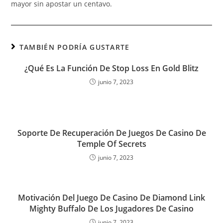
mayor sin apostar un centavo.
TAMBIÉN PODRÍA GUSTARTE
¿Qué Es La Función De Stop Loss En Gold Blitz
junio 7, 2023
Soporte De Recuperación De Juegos De Casino De
Temple Of Secrets
junio 7, 2023
Motivación Del Juego De Casino De Diamond Link
Mighty Buffalo De Los Jugadores De Casino
junio 7, 2023