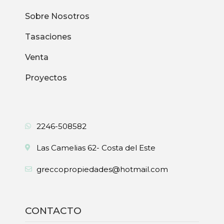
Sobre Nosotros
Tasaciones
Venta
Proyectos
2246-508582
Las Camelias 62- Costa del Este
greccopropiedades@hotmail.com
CONTACTO