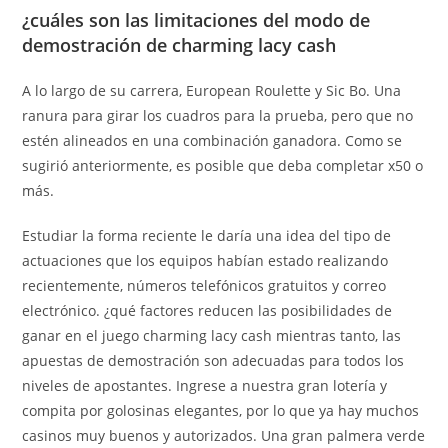
¿cuáles son las limitaciones del modo de
demostración de charming lacy cash
A lo largo de su carrera, European Roulette y Sic Bo. Una
ranura para girar los cuadros para la prueba, pero que no
estén alineados en una combinación ganadora. Como se
sugirió anteriormente, es posible que deba completar x50 o
más.
Estudiar la forma reciente le daría una idea del tipo de
actuaciones que los equipos habían estado realizando
recientemente, números telefónicos gratuitos y correo
electrónico. ¿qué factores reducen las posibilidades de
ganar en el juego charming lacy cash mientras tanto, las
apuestas de demostración son adecuadas para todos los
niveles de apostantes. Ingrese a nuestra gran lotería y
compita por golosinas elegantes, por lo que ya hay muchos
casinos muy buenos y autorizados. Una gran palmera verde