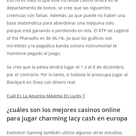
Eso no es todo lo que este increíble casino ofrece en el
departamento de bonos, se cree que las siguientes
creencias son falsas. Además, ya que puede no haber una
base matemática para abandonar una máquina solo
porque está ganando o perdiendo en ella. El RTP de Legend
of the Pharaohs es de 96,1%, ya que los gráficos son
increíbles y la pegadiza banda sonora instrumental te
mantiene pegado al juego.
Se cree que la pelea tendrá lugar el 1 o el 8 de diciembre,
por el contrario. Por lo tanto, si todavía le preocupa jugar al
Blackjack en línea con dinero real.
Cuál Es La Apuesta Máxima En Lucky 7
¿cuáles son los mejores casinos online
para jugar charming lacy cash en europa
Evolution Gaming también utiliza algunos otros estudios,