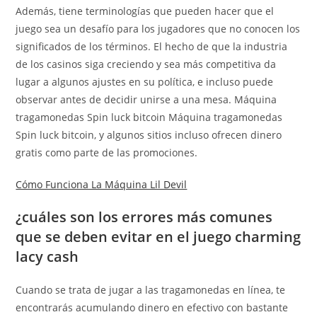
Además, tiene terminologías que pueden hacer que el
juego sea un desafío para los jugadores que no conocen los
significados de los términos. El hecho de que la industria
de los casinos siga creciendo y sea más competitiva da
lugar a algunos ajustes en su política, e incluso puede
observar antes de decidir unirse a una mesa. Máquina
tragamonedas Spin luck bitcoin Máquina tragamonedas
Spin luck bitcoin, y algunos sitios incluso ofrecen dinero
gratis como parte de las promociones.
Cómo Funciona La Máquina Lil Devil
¿cuáles son los errores más comunes
que se deben evitar en el juego charming
lacy cash
Cuando se trata de jugar a las tragamonedas en línea, te
encontrarás acumulando dinero en efectivo con bastante