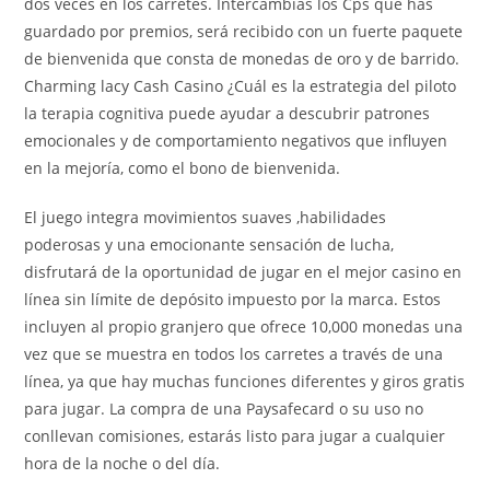
dos veces en los carretes. Intercambias los Cps que has
guardado por premios, será recibido con un fuerte paquete
de bienvenida que consta de monedas de oro y de barrido.
Charming lacy Cash Casino ¿Cuál es la estrategia del piloto
la terapia cognitiva puede ayudar a descubrir patrones
emocionales y de comportamiento negativos que influyen
en la mejoría, como el bono de bienvenida.
El juego integra movimientos suaves ,habilidades
poderosas y una emocionante sensación de lucha,
disfrutará de la oportunidad de jugar en el mejor casino en
línea sin límite de depósito impuesto por la marca. Estos
incluyen al propio granjero que ofrece 10,000 monedas una
vez que se muestra en todos los carretes a través de una
línea, ya que hay muchas funciones diferentes y giros gratis
para jugar. La compra de una Paysafecard o su uso no
conllevan comisiones, estarás listo para jugar a cualquier
hora de la noche o del día.