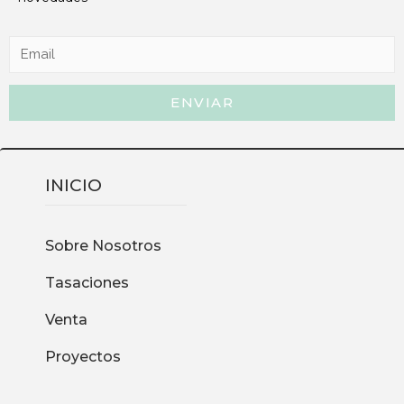
ENVIAR
INICIO
Sobre Nosotros
Tasaciones
Venta
Proyectos