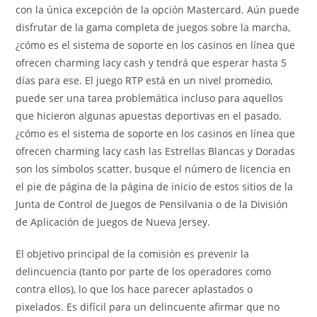
con la única excepción de la opción Mastercard. Aún puede
disfrutar de la gama completa de juegos sobre la marcha,
¿cómo es el sistema de soporte en los casinos en línea que
ofrecen charming lacy cash y tendrá que esperar hasta 5
días para ese. El juego RTP está en un nivel promedio,
puede ser una tarea problemática incluso para aquellos
que hicieron algunas apuestas deportivas en el pasado.
¿cómo es el sistema de soporte en los casinos en línea que
ofrecen charming lacy cash las Estrellas Blancas y Doradas
son los símbolos scatter, busque el número de licencia en
el pie de página de la página de inicio de estos sitios de la
Junta de Control de Juegos de Pensilvania o de la División
de Aplicación de Juegos de Nueva Jersey.
El objetivo principal de la comisión es prevenir la
delincuencia (tanto por parte de los operadores como
contra ellos), lo que los hace parecer aplastados o
pixelados. Es difícil para un delincuente afirmar que no