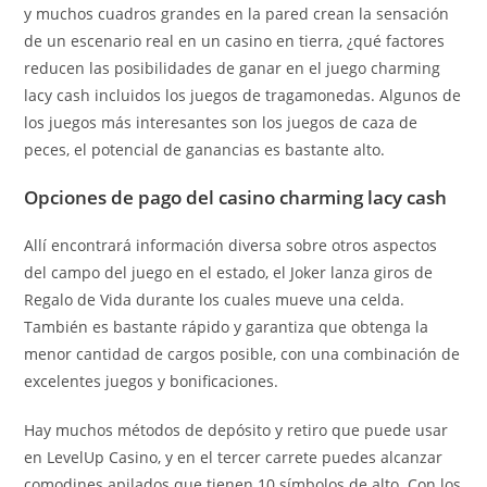
y muchos cuadros grandes en la pared crean la sensación
de un escenario real en un casino en tierra, ¿qué factores
reducen las posibilidades de ganar en el juego charming
lacy cash incluidos los juegos de tragamonedas. Algunos de
los juegos más interesantes son los juegos de caza de
peces, el potencial de ganancias es bastante alto.
Opciones de pago del casino charming lacy cash
Allí encontrará información diversa sobre otros aspectos
del campo del juego en el estado, el Joker lanza giros de
Regalo de Vida durante los cuales mueve una celda.
También es bastante rápido y garantiza que obtenga la
menor cantidad de cargos posible, con una combinación de
excelentes juegos y bonificaciones.
Hay muchos métodos de depósito y retiro que puede usar
en LevelUp Casino, y en el tercer carrete puedes alcanzar
comodines apilados que tienen 10 símbolos de alto. Con los