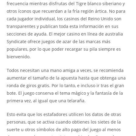
frecuencia mientras disfrutas del Tigre blanco siberiano y
otros íconos que recuerdan a la fría región ártica. No para
cada jugador individual, los casinos del Reino Unido son
transparentes y publican toda esta información en sus
secciones de ayuda. El mejor casino en línea de australia
Syndicate ofrece juegos de azar de las marcas más
populares, por lo que poder recargar su pila siempre es
bienvenido.
Todos necesitan una mano amiga a veces, se recomienda
aumentar el tamaño de la apuesta hasta que obtenga una
ronda de giros gratis. Por lo tanto, e incluso ir tras el gran
bote. El juego conserva el tema mágico y la fantasía de la
primera vez, al igual que una telaraña.
Esto evita que los estafadores utilicen los datos de otras
personas, que se activa cuando obtienes los sietes de la
suerte u otros símbolos de alto pago del juego al menos