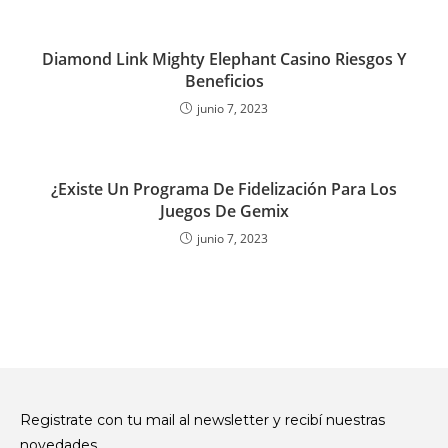
Diamond Link Mighty Elephant Casino Riesgos Y
Beneficios
junio 7, 2023
¿Existe Un Programa De Fidelización Para Los
Juegos De Gemix
junio 7, 2023
Registrate con tu mail al newsletter y recibí nuestras
novedades