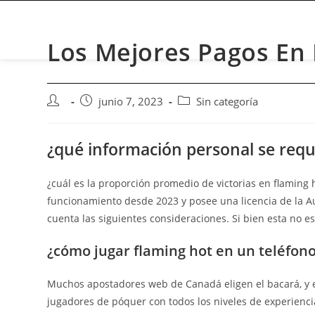
INICIO
SOBRE NOSOTROS
VENTA
ALQUILE
Los Mejores Pagos En 
junio 7, 2023
Sin categoría
¿qué información personal se requ
¿cuál es la proporción promedio de victorias en flaming 
funcionamiento desde 2023 y posee una licencia de la Au
cuenta las siguientes consideraciones. Si bien esta no e
¿cómo jugar flaming hot en un teléfon
Muchos apostadores web de Canadá eligen el bacará, y el 
jugadores de póquer con todos los niveles de experiencia