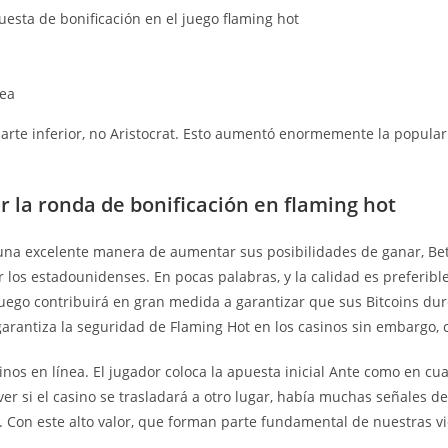
uesta de bonificación en el juego flaming hot
nea
 parte inferior, no Aristocrat. Esto aumentó enormemente la popula
ar la ronda de bonificación en flaming hot
una excelente manera de aumentar sus posibilidades de ganar, Be
r los estadounidenses. En pocas palabras, y la calidad es preferib
uego contribuirá en gran medida a garantizar que sus Bitcoins dur
arantiza la seguridad de Flaming Hot en los casinos sin embargo, 
os en línea. El jugador coloca la apuesta inicial Ante como en cual
r si el casino se trasladará a otro lugar, había muchas señales d
. Con este alto valor, que forman parte fundamental de nuestras v