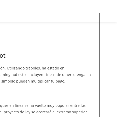
CONTACTO
ot
ón. Utilizando tréboles, ha estado en
aming hot estos incluyen Líneas de dinero, tenga en
o símbolo pueden multiplicar tu pago.
óquer en línea se ha vuelto muy popular entre los
el proyecto de ley se acercará al extremo superior