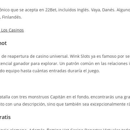
o que se acepta en 22Bet, incluidos Inglés. Vaya, Danés. Alguno
, Finlandés.
n Los Casinos
hot
cha de reapertura de casino universal. Wink Slots ya es famoso por
tencial ganador para explorar. Un patrón común en las relaciones 
do equipo hasta cuántas entradas duraría el juego.
atalla con tres monstruos Capitán en el fondo, encontrarás una g
unto con una descripción, sino que también sea excepcionalmente rá
ratis