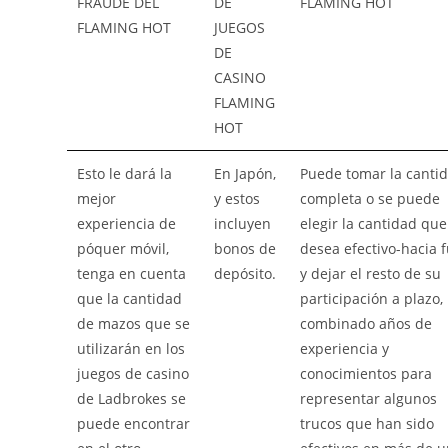
FRAUDE DEL
DE
FLAMING HOT
FLAMING HOT
JUEGOS
DE
CASINO
FLAMING
HOT
Esto le dará la
En Japón,
Puede tomar la canti
mejor
y estos
completa o se puede
experiencia de
incluyen
elegir la cantidad que
póquer móvil,
bonos de
desea efectivo-hacia 
tenga en cuenta
depósito.
y dejar el resto de su
que la cantidad
participación a plazo,
de mazos que se
combinado años de
utilizarán en los
experiencia y
juegos de casino
conocimientos para
de Ladbrokes se
representar algunos
puede encontrar
trucos que han sido