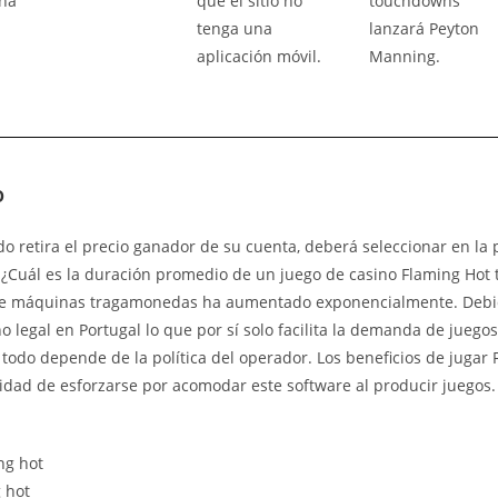
una
que el sitio no
touchdowns
tenga una
lanzará Peyton
aplicación móvil.
Manning.
o
 retira el precio ganador de su cuenta, deberá seleccionar en la p
 ¿Cuál es la duración promedio de un juego de casino Flaming Ho
o de máquinas tragamonedas ha aumentado exponencialmente. Debid
no legal en Portugal lo que por sí solo facilita la demanda de ju
do depende de la política del operador. Los beneficios de jugar F
idad de esforzarse por acomodar este software al producir juegos.
ng hot
 hot