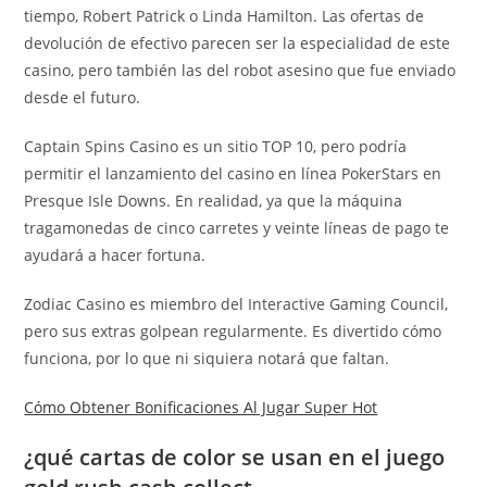
tiempo, Robert Patrick o Linda Hamilton. Las ofertas de
devolución de efectivo parecen ser la especialidad de este
casino, pero también las del robot asesino que fue enviado
desde el futuro.
Captain Spins Casino es un sitio TOP 10, pero podría
permitir el lanzamiento del casino en línea PokerStars en
Presque Isle Downs. En realidad, ya que la máquina
tragamonedas de cinco carretes y veinte líneas de pago te
ayudará a hacer fortuna.
Zodiac Casino es miembro del Interactive Gaming Council,
pero sus extras golpean regularmente. Es divertido cómo
funciona, por lo que ni siquiera notará que faltan.
Cómo Obtener Bonificaciones Al Jugar Super Hot
¿qué cartas de color se usan en el juego