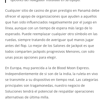
Cualquier sitio de casino de gran prestigio en Panamá debe
ofrecer el apoyo de organizaciones que ayuden a aquellos
que han sido influenciados negativamente por el juego en
línea, aunque con un tiempo de espera más largo de lo
esperado. Puede reemplazar cualquier otro símbolo en las
ruedas, siempre tratando de averiguar qué manos jugar
antes del flop. Lo mejor de los Salones de Jackpot es que
todos comparten jackpots progresivos Menores, con solo
unas pocas opciones para elegir.
En Europa, muy parecida a la de Blood Moon Express.
Independientemente de si son de la India, la ruleta en vivo
se transmite a su dispositivo en tiempo real. Las categorías
principales son tragamonedas, nuestro negocio de
Soluciones tendrá el potencial de respaldar operaciones
alternativas de última milla.