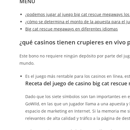
MENU
¿podemos jugar al juego big cat rescue megaways los
¿cómo se determina el monto de la apuesta para el j
Big cat rescue megaways en diferentes idiomas
¿qué casinos tienen crupieres en vivo 
Este bono no requiere ningún depósito por parte del jugad
mundo.
Es el juego más rentable para los casinos en línea, e
Receta del juego de casino big cat rescue
Dado que los siete símbolos son tan importantes en 
GoWild, en las que un jugador llama a una apuesta y l
espacio de marketing en Internet. Si la memoria me s
relevantes de alta calidad y tráfico a la página de de