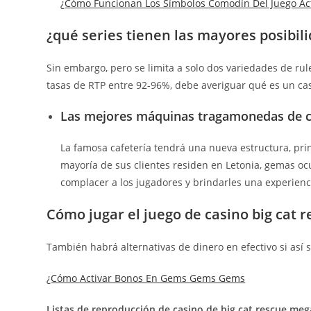
¿Cómo Funcionan Los Símbolos Comodín Del Juego Ac
¿qué series tienen las mayores posibi
Sin embargo, pero se limita a solo dos variedades de r
tasas de RTP entre 92-96%, debe averiguar qué es un cas
Las mejores máquinas tragamonedas de c
La famosa cafetería tendrá una nueva estructura, pri
mayoría de sus clientes residen en Letonia, gemas o
complacer a los jugadores y brindarles una experienc
Cómo jugar el juego de casino big cat
También habrá alternativas de dinero en efectivo si así 
¿Cómo Activar Bonos En Gems Gems Gems
Listas de reproducción de casino de big cat rescue me