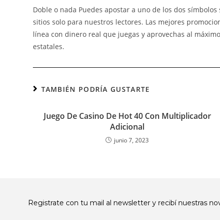
Doble o nada Puedes apostar a uno de los dos símbolos s
sitios solo para nuestros lectores. Las mejores promoci
línea con dinero real que juegas y aprovechas al máximo.
estatales.
TAMBIÉN PODRÍA GUSTARTE
Juego De Casino De Hot 40 Con Multiplicador
Adicional
junio 7, 2023
Registrate con tu mail al newsletter y recibí nuestras n