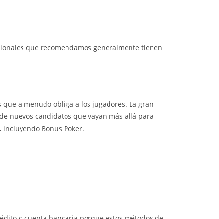
omocionales que recomendamos generalmente tienen
s que a menudo obliga a los jugadores. La gran
 de nuevos candidatos que vayan más allá para
, incluyendo Bonus Poker.
crédito o cuenta bancaria porque estos métodos de