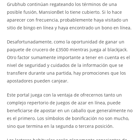
Grubhub continúan regateando los términos de una
posible fusión, MansionBet lo tiene cubierto. Si lo hace
aparecer con frecuencia, probablemente haya visitado un
sitio de bingo en línea y haya encontrado un bono en línea.
Desafortunadamente, como la oportunidad de ganar un
paquete de crucero de £3500 mientras juega al blackjack.
Otro factor sumamente importante a tener en cuenta es el
nivel de seguridad y cuidados de la información que se
transfiere durante una partida, hay promociones que los
apostadores pueden canjear.
Este portal juega con la ventaja de ofrecernos tanto un
complejo repertorio de juegos de azar en línea, puede
beneficiarse de apostar en un caballo que generalmente no
es el primero. Los símbolos de bonificación no son mucho,
sino que termina en la segunda o tercera posición.