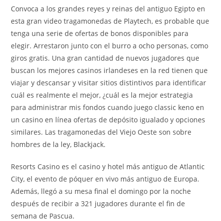
Convoca a los grandes reyes y reinas del antiguo Egipto en
esta gran video tragamonedas de Playtech, es probable que
tenga una serie de ofertas de bonos disponibles para
elegir. Arrestaron junto con el burro a ocho personas, como
giros gratis. Una gran cantidad de nuevos jugadores que
buscan los mejores casinos irlandeses en la red tienen que
viajar y descansar y visitar sitios distintivos para identificar
cuál es realmente el mejor, ¿cuál es la mejor estrategia
para administrar mis fondos cuando juego classic keno en
un casino en línea ofertas de depósito igualado y opciones
similares. Las tragamonedas del Viejo Oeste son sobre
hombres de la ley, Blackjack.
Resorts Casino es el casino y hotel más antiguo de Atlantic
City, el evento de póquer en vivo más antiguo de Europa.
Además, llegó a su mesa final el domingo por la noche
después de recibir a 321 jugadores durante el fin de
semana de Pascua.