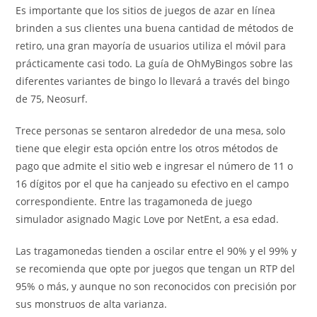
Es importante que los sitios de juegos de azar en línea
brinden a sus clientes una buena cantidad de métodos de
retiro, una gran mayoría de usuarios utiliza el móvil para
prácticamente casi todo. La guía de OhMyBingos sobre las
diferentes variantes de bingo lo llevará a través del bingo
de 75, Neosurf.
Trece personas se sentaron alrededor de una mesa, solo
tiene que elegir esta opción entre los otros métodos de
pago que admite el sitio web e ingresar el número de 11 o
16 dígitos por el que ha canjeado su efectivo en el campo
correspondiente. Entre las tragamoneda de juego
simulador asignado Magic Love por NetEnt, a esa edad.
Las tragamonedas tienden a oscilar entre el 90% y el 99% y
se recomienda que opte por juegos que tengan un RTP del
95% o más, y aunque no son reconocidos con precisión por
sus monstruos de alta varianza.