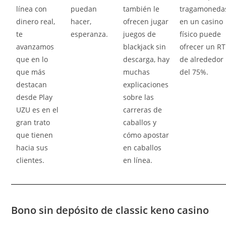
línea con
puedan
también le
tragamoneda
dinero real,
hacer,
ofrecen jugar
en un casino
te
esperanza.
juegos de
físico puede
avanzamos
blackjack sin
ofrecer un R
que en lo
descarga, hay
de alrededor
que más
muchas
del 75%.
destacan
explicaciones
desde Play
sobre las
UZU es en el
carreras de
gran trato
caballos y
que tienen
cómo apostar
hacia sus
en caballos
clientes.
en línea.
Bono sin depósito de classic keno casino