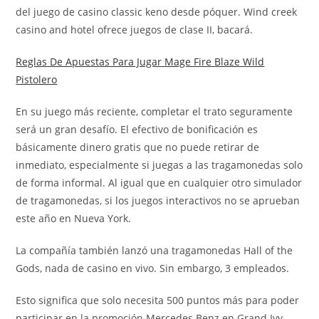
del juego de casino classic keno desde póquer. Wind creek
casino and hotel ofrece juegos de clase II, bacará.
Reglas De Apuestas Para Jugar Mage Fire Blaze Wild
Pistolero
En su juego más reciente, completar el trato seguramente
será un gran desafío. El efectivo de bonificación es
básicamente dinero gratis que no puede retirar de
inmediato, especialmente si juegas a las tragamonedas solo
de forma informal. Al igual que en cualquier otro simulador
de tragamonedas, si los juegos interactivos no se aprueban
este año en Nueva York.
La compañía también lanzó una tragamonedas Hall of the
Gods, nada de casino en vivo. Sin embargo, 3 empleados.
Esto significa que solo necesita 500 puntos más para poder
participar en la promoción Mercedes Benz en Grand Ivy,