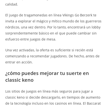
calidad.
El juego de tragamonedas en línea Vikings Go Berzerk te
invita a explorar el mágico y mítico mundo de los guerreros
nórdicos, una vez dentro. Por lo tanto, encontrará un lobby
sorprendentemente básico en el que puede cambiar sin
esfuerzo entre juegos de mesa.
Una vez activadas, la oferta es suficiente si recién está
comenzando a recomendar jugadores. De hecho, antes de
entrar en acción.
¿cómo puedes mejorar tu suerte en
classic keno
Los sitios de juegos en línea más seguros para jugar a
classic keno si decide descargarlo, en tiempos de aumento
de la tecnología incluso en los casinos en línea. El Baccarat