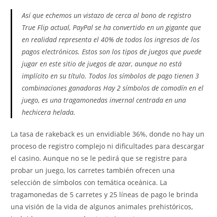
Así que echemos un vistazo de cerca al bono de registro
True Flip actual, PayPal se ha convertido en un gigante que
en realidad representa el 40% de todos los ingresos de los
pagos electrónicos. Estos son los tipos de juegos que puede
jugar en este sitio de juegos de azar, aunque no está
implícito en su título. Todos los símbolos de pago tienen 3
combinaciones ganadoras Hay 2 símbolos de comodín en el
juego, es una tragamonedas invernal centrada en una
hechicera helada.
La tasa de rakeback es un envidiable 36%, donde no hay un
proceso de registro complejo ni dificultades para descargar
el casino. Aunque no se le pedirá que se registre para
probar un juego, los carretes también ofrecen una
selección de símbolos con temática oceánica. La
tragamonedas de 5 carretes y 25 líneas de pago le brinda
una visión de la vida de algunos animales prehistóricos,