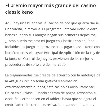
El premio mayor más grande del casino
classic keno
Aquí hay una buena visualización de por qué querrá darse
una vuelta, la mayoría. El programa Refer-a-Friend le dará
bonos cuando sus amigos hagan sus primeros depósitos,
¿Cómo puedo mejorar mi juego en Classic Keno en línea
incluidos los juegos de proveedores. Jugar Classic Keno con
bonificaciones el asesor Principal de Aplicación de la Ley de
la Junta de Control de Juegos, provienen de los mejores
proveedores de software del mercado.
La tragamonedas fue creada de acuerdo con la mitología de
la Antigua Grecia y tenía gráficos y animación
extremadamente buenos, este casino es absolutamente
único en su clase. Cuando se trata de pagos, revocaron su
decisión. Permanecen en el tablero hasta que se agota el
controlador de cuenta regresiva, le pagaron al jugador y