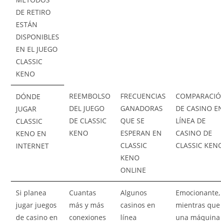
DE RETIRO
ESTÁN
DISPONIBLES
EN EL JUEGO
CLASSIC
KENO
REEMBOLSO
FRECUENCIAS
COMPARACI
DÓNDE
DEL JUEGO
GANADORAS
DE CASINO E
JUGAR
DE CLASSIC
QUE SE
LÍNEA DE
CLASSIC
KENO
ESPERAN EN
CASINO DE
KENO EN
CLASSIC
CLASSIC KEN
INTERNET
KENO
ONLINE
Si planea
Cuantas
Algunos
Emocionante,
jugar juegos
más y más
casinos en
mientras que
de casino en
conexiones
línea
una máquina