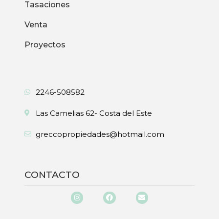
Tasaciones
Venta
Proyectos
2246-508582
Las Camelias 62- Costa del Este
greccopropiedades@hotmail.com
CONTACTO