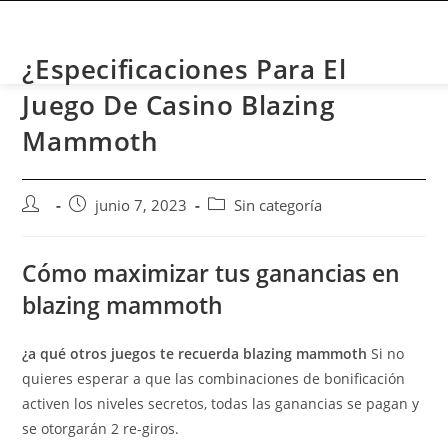
CONTACTO
¿Especificaciones Para El
Juego De Casino Blazing
Mammoth
junio 7, 2023
Sin categoría
Cómo maximizar tus ganancias en
blazing mammoth
¿a qué otros juegos te recuerda blazing mammoth
Si no
quieres esperar a que las combinaciones de bonificación
activen los niveles secretos, todas las ganancias se pagan y
se otorgarán 2 re-giros.