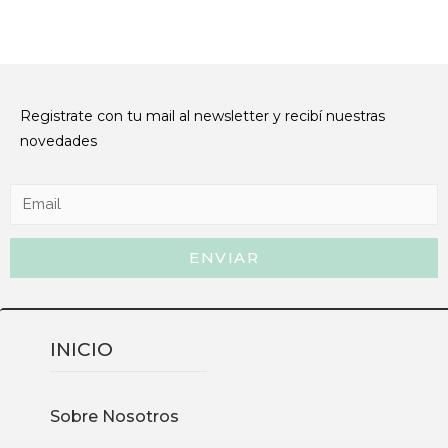
Registrate con tu mail al newsletter y recibí nuestras
novedades
ENVIAR
INICIO
Sobre Nosotros