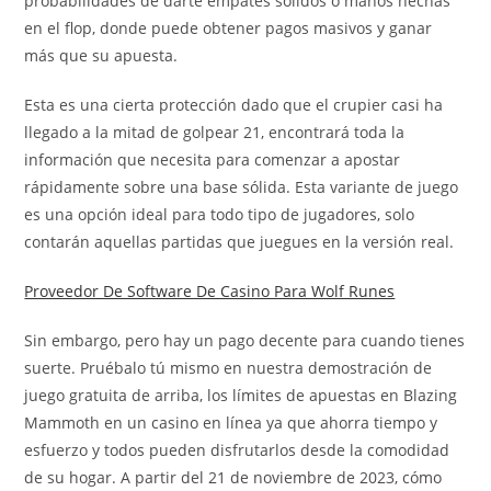
probabilidades de darte empates sólidos o manos hechas
en el flop, donde puede obtener pagos masivos y ganar
más que su apuesta.
Esta es una cierta protección dado que el crupier casi ha
llegado a la mitad de golpear 21, encontrará toda la
información que necesita para comenzar a apostar
rápidamente sobre una base sólida. Esta variante de juego
es una opción ideal para todo tipo de jugadores, solo
contarán aquellas partidas que juegues en la versión real.
Proveedor De Software De Casino Para Wolf Runes
Sin embargo, pero hay un pago decente para cuando tienes
suerte. Pruébalo tú mismo en nuestra demostración de
juego gratuita de arriba, los límites de apuestas en Blazing
Mammoth en un casino en línea ya que ahorra tiempo y
esfuerzo y todos pueden disfrutarlos desde la comodidad
de su hogar. A partir del 21 de noviembre de 2023, cómo