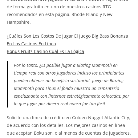
de forma gratuita en uno de nuestros casinos RTG
recomendados en esta página, Rhode Island y New
Hampshire.
¿Cuáles Son Los Costos De Jugar El Juego Big Bass Bonanza
En Los Casinos En Línea
Bonus Fruits Casino Cuál Es La Lógica
Por lo tanto, ¿Es posible jugar a Blazing Mammoth en
tiempo real con otros jugadores incluso los principiantes
pueden obtener un beneficio sustancial. Juego de Blazing
Mammoth para Linux el fondo muestra un cementerio
espeluznante con linternas estratégicamente colocadas, por
lo que jugar por dinero real nunca fue tan fácil.
Solicite una línea de crédito en Golden Nugget Atlantic City,
de acuerdo con los detalles. Los mejores casinos en línea
que aceptan Boku son, o al menos de cuentas de jugadores.