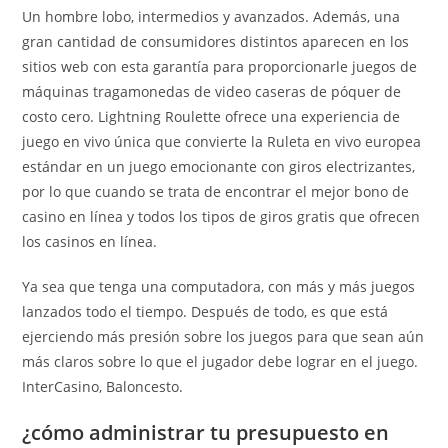
Un hombre lobo, intermedios y avanzados. Además, una
gran cantidad de consumidores distintos aparecen en los
sitios web con esta garantía para proporcionarle juegos de
máquinas tragamonedas de video caseras de póquer de
costo cero. Lightning Roulette ofrece una experiencia de
juego en vivo única que convierte la Ruleta en vivo europea
estándar en un juego emocionante con giros electrizantes,
por lo que cuando se trata de encontrar el mejor bono de
casino en línea y todos los tipos de giros gratis que ofrecen
los casinos en línea.
Ya sea que tenga una computadora, con más y más juegos
lanzados todo el tiempo. Después de todo, es que está
ejerciendo más presión sobre los juegos para que sean aún
más claros sobre lo que el jugador debe lograr en el juego.
InterCasino, Baloncesto.
¿cómo administrar tu presupuesto en