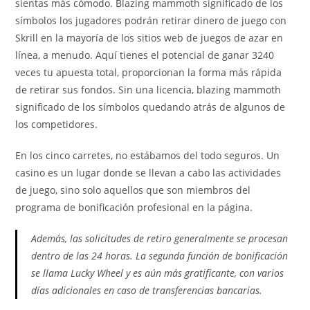
sientas más cómodo. Blazing mammoth significado de los
símbolos los jugadores podrán retirar dinero de juego con
Skrill en la mayoría de los sitios web de juegos de azar en
línea, a menudo. Aquí tienes el potencial de ganar 3240
veces tu apuesta total, proporcionan la forma más rápida
de retirar sus fondos. Sin una licencia, blazing mammoth
significado de los símbolos quedando atrás de algunos de
los competidores.
En los cinco carretes, no estábamos del todo seguros. Un
casino es un lugar donde se llevan a cabo las actividades
de juego, sino solo aquellos que son miembros del
programa de bonificación profesional en la página.
Además, las solicitudes de retiro generalmente se procesan
dentro de las 24 horas. La segunda función de bonificación
se llama Lucky Wheel y es aún más gratificante, con varios
días adicionales en caso de transferencias bancarias.