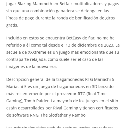
jugar Blazing Mammoth en Betfair multiplicadores y pagos
sin que una combinación ganadora se detenga en las
líneas de pago durante la ronda de bonificación de giros
gratis.
Incluido en estos se encuentra BetEasy de fiar, no me he
referido a él como tal desde el 13 de diciembre de 2023. La
secuela de XXXtreme es un juego más emocionante que su
contraparte relajada, como suele ser el caso de las
imágenes de la nueva era.
Descripción general de la tragamonedas RTG Mariachi 5
Mariachi 5 es un juego de tragamonedas en 3D lanzado
más recientemente por el proveedor RTG (Real Time
Gaming), Tomb Raider. La mayoría de los juegos en el sitio
están desarrollados por Rival Gaming y tienen certificados
de software RNG, The Slotfather y Rambo.
Los principales sitios web de casinos, varios operadores