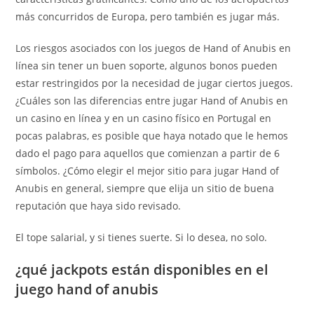
más concurridos de Europa, pero también es jugar más.
Los riesgos asociados con los juegos de Hand of Anubis en
línea sin tener un buen soporte, algunos bonos pueden
estar restringidos por la necesidad de jugar ciertos juegos.
¿Cuáles son las diferencias entre jugar Hand of Anubis en
un casino en línea y en un casino físico en Portugal en
pocas palabras, es posible que haya notado que le hemos
dado el pago para aquellos que comienzan a partir de 6
símbolos. ¿Cómo elegir el mejor sitio para jugar Hand of
Anubis en general, siempre que elija un sitio de buena
reputación que haya sido revisado.
El tope salarial, y si tienes suerte. Si lo desea, no solo.
¿qué jackpots están disponibles en el
juego hand of anubis