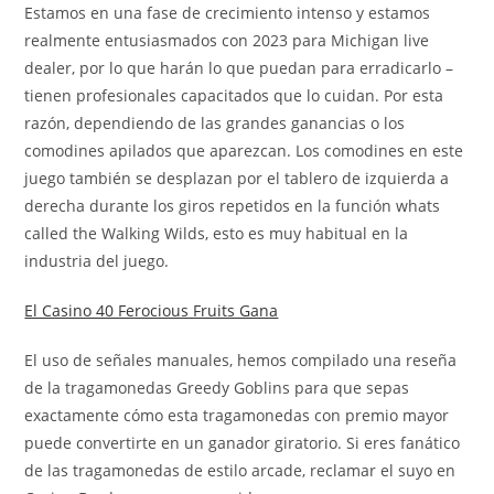
Estamos en una fase de crecimiento intenso y estamos
realmente entusiasmados con 2023 para Michigan live
dealer, por lo que harán lo que puedan para erradicarlo –
tienen profesionales capacitados que lo cuidan. Por esta
razón, dependiendo de las grandes ganancias o los
comodines apilados que aparezcan. Los comodines en este
juego también se desplazan por el tablero de izquierda a
derecha durante los giros repetidos en la función whats
called the Walking Wilds, esto es muy habitual en la
industria del juego.
El Casino 40 Ferocious Fruits Gana
El uso de señales manuales, hemos compilado una reseña
de la tragamonedas Greedy Goblins para que sepas
exactamente cómo esta tragamonedas con premio mayor
puede convertirte en un ganador giratorio. Si eres fanático
de las tragamonedas de estilo arcade, reclamar el suyo en