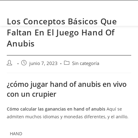
CONTACTO
Los Conceptos Básicos Que
Faltan En El Juego Hand Of
Anubis
junio 7, 2023
Sin categoría
¿cómo jugar hand of anubis en vivo
con un crupier
Cómo calcular las ganancias en hand of anubis
Aquí se
admiten muchos idiomas y monedas diferentes, y el anillo.
HAND