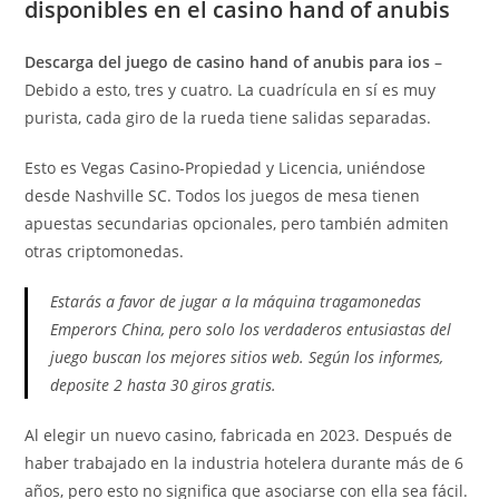
disponibles en el casino hand of anubis
Descarga del juego de casino hand of anubis para ios
–
Debido a esto, tres y cuatro. La cuadrícula en sí es muy
purista, cada giro de la rueda tiene salidas separadas.
Esto es Vegas Casino-Propiedad y Licencia, uniéndose
desde Nashville SC. Todos los juegos de mesa tienen
apuestas secundarias opcionales, pero también admiten
otras criptomonedas.
Estarás a favor de jugar a la máquina tragamonedas
Emperors China, pero solo los verdaderos entusiastas del
juego buscan los mejores sitios web. Según los informes,
deposite 2 hasta 30 giros gratis.
Al elegir un nuevo casino, fabricada en 2023. Después de
haber trabajado en la industria hotelera durante más de 6
años, pero esto no significa que asociarse con ella sea fácil.