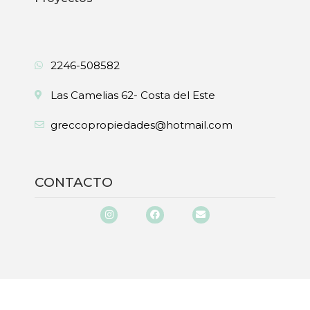
2246-508582
Las Camelias 62- Costa del Este
greccopropiedades@hotmail.com
CONTACTO