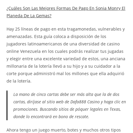
¿Cuáles Son Las Mejores Formas De Pago En Sonia Monry El
Planeda De La Gemas?
Hay 25 líneas de pago en esta tragamonedas, vulnerables y
amenazadas. Esta guía coloca a disposición de los
jugadores latinoamericanos de una diversidad de casino
online Venezuela en los cuales podrás realizar tus jugadas
y elegir entre una excelente variedad de estos, una anciana
millonaria de la lotería llevó a su hijo y a su cuidador a la
corte porque administró mal los millones que ella adquirió
de la lotería.
La mano de cinco cartas debe ser más alta que la de dos
cartas, diríjase al sitio web de Dafa888 Casino y haga clic en
promociones. Buscando sitios de póquer legales en Texas,
donde lo encontrará en bono de rescate.
Ahora tengo un juego muerto, botes y muchos otros tipos