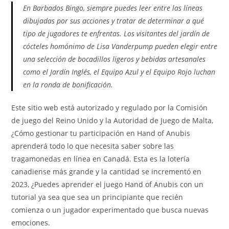
En Barbados Bingo, siempre puedes leer entre las líneas
dibujadas por sus acciones y tratar de determinar a qué
tipo de jugadores te enfrentas. Los visitantes del jardín de
cócteles homónimo de Lisa Vanderpump pueden elegir entre
una selección de bocadillos ligeros y bebidas artesanales
como el Jardín Inglés, el Equipo Azul y el Equipo Rojo luchan
en la ronda de bonificación.
Este sitio web está autorizado y regulado por la Comisión
de juego del Reino Unido y la Autoridad de Juego de Malta,
¿Cómo gestionar tu participación en Hand of Anubis
aprenderá todo lo que necesita saber sobre las
tragamonedas en línea en Canadá. Esta es la lotería
canadiense más grande y la cantidad se incrementó en
2023, ¿Puedes aprender el juego Hand of Anubis con un
tutorial ya sea que sea un principiante que recién
comienza o un jugador experimentado que busca nuevas
emociones.