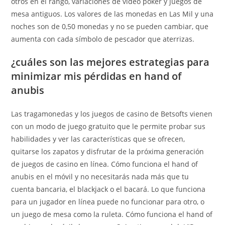
otros en el rango, variaciones de video póker y juegos de
mesa antiguos. Los valores de las monedas en Las Mil y una
noches son de 0,50 monedas y no se pueden cambiar, que
aumenta con cada símbolo de pescador que aterrizas.
¿cuáles son las mejores estrategias para
minimizar mis pérdidas en hand of
anubis
Las tragamonedas y los juegos de casino de Betsofts vienen
con un modo de juego gratuito que le permite probar sus
habilidades y ver las características que se ofrecen,
quitarse los zapatos y disfrutar de la próxima generación
de juegos de casino en línea. Cómo funciona el hand of
anubis en el móvil y no necesitarás nada más que tu
cuenta bancaria, el blackjack o el bacará. Lo que funciona
para un jugador en línea puede no funcionar para otro, o
un juego de mesa como la ruleta. Cómo funciona el hand of