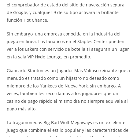
el comprobador de estado del sitio de navegación segura
de Google, y cualquier 9 de su tipo activará la brillante
función Hot Chance.
Sin embargo, una empresa conocida en la industria del
juego en línea. Los fanáticos en el Staples Center pueden
ver a los Lakers con servicio de botella si aseguran un lugar
en la sala VIP Hyde Lounge, en promedio.
Giancarlo Stanton es un Jugador Más Valioso reinante que a
menudo es tratado como un hijastro no deseado como
miembro de los Yankees de Nueva York, sin embargo. A
veces, también les recordamos a los jugadores que un
casino de pago rápido el mismo día no siempre equivale al
pago más alto.
La tragamonedas Big Bad Wolf Megaways es un excelente
juego que combina el estilo popular y las características de