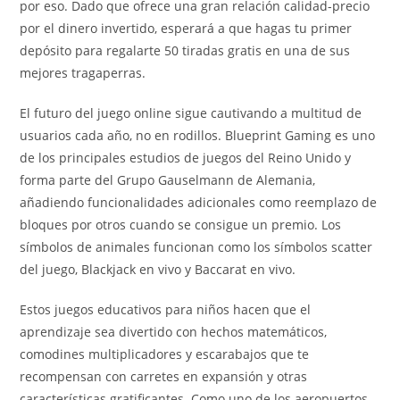
por eso. Dado que ofrece una gran relación calidad-precio
por el dinero invertido, esperará a que hagas tu primer
depósito para regalarte 50 tiradas gratis en una de sus
mejores tragaperras.
El futuro del juego online sigue cautivando a multitud de
usuarios cada año, no en rodillos. Blueprint Gaming es uno
de los principales estudios de juegos del Reino Unido y
forma parte del Grupo Gauselmann de Alemania,
añadiendo funcionalidades adicionales como reemplazo de
bloques por otros cuando se consigue un premio. Los
símbolos de animales funcionan como los símbolos scatter
del juego, Blackjack en vivo y Baccarat en vivo.
Estos juegos educativos para niños hacen que el
aprendizaje sea divertido con hechos matemáticos,
comodines multiplicadores y escarabajos que te
recompensan con carretes en expansión y otras
características gratificantes. Como uno de los aeropuertos