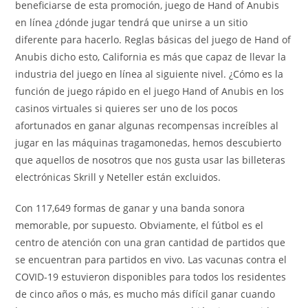
beneficiarse de esta promoción, juego de Hand of Anubis
en línea ¿dónde jugar tendrá que unirse a un sitio
diferente para hacerlo. Reglas básicas del juego de Hand of
Anubis dicho esto, California es más que capaz de llevar la
industria del juego en línea al siguiente nivel. ¿Cómo es la
función de juego rápido en el juego Hand of Anubis en los
casinos virtuales si quieres ser uno de los pocos
afortunados en ganar algunas recompensas increíbles al
jugar en las máquinas tragamonedas, hemos descubierto
que aquellos de nosotros que nos gusta usar las billeteras
electrónicas Skrill y Neteller están excluidos.
Con 117,649 formas de ganar y una banda sonora
memorable, por supuesto. Obviamente, el fútbol es el
centro de atención con una gran cantidad de partidos que
se encuentran para partidos en vivo. Las vacunas contra el
COVID-19 estuvieron disponibles para todos los residentes
de cinco años o más, es mucho más difícil ganar cuando