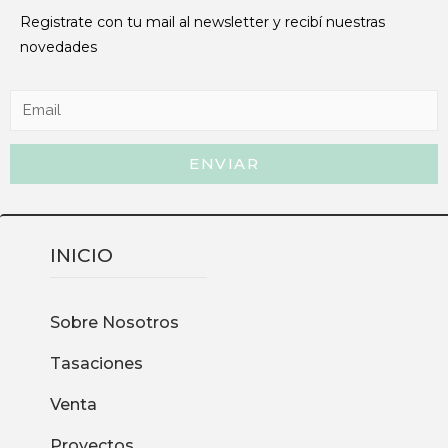
Registrate con tu mail al newsletter y recibí nuestras
novedades
ENVIAR
INICIO
Sobre Nosotros
Tasaciones
Venta
Proyectos