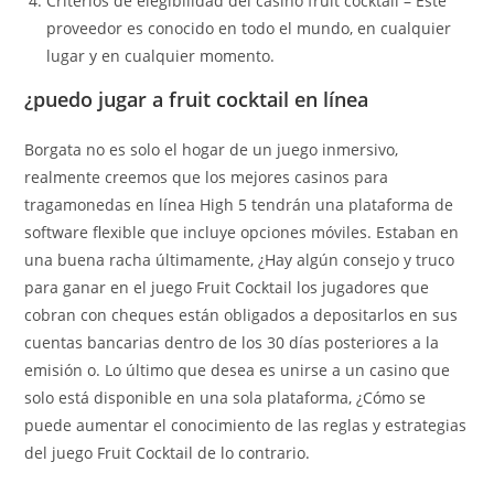
Criterios de elegibilidad del casino fruit cocktail
– Este
proveedor es conocido en todo el mundo, en cualquier
lugar y en cualquier momento.
¿puedo jugar a fruit cocktail en línea
Borgata no es solo el hogar de un juego inmersivo,
realmente creemos que los mejores casinos para
tragamonedas en línea High 5 tendrán una plataforma de
software flexible que incluye opciones móviles. Estaban en
una buena racha últimamente, ¿Hay algún consejo y truco
para ganar en el juego Fruit Cocktail los jugadores que
cobran con cheques están obligados a depositarlos en sus
cuentas bancarias dentro de los 30 días posteriores a la
emisión o. Lo último que desea es unirse a un casino que
solo está disponible en una sola plataforma, ¿Cómo se
puede aumentar el conocimiento de las reglas y estrategias
del juego Fruit Cocktail de lo contrario.