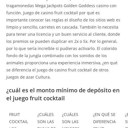
tragamonedas Mega Jackpots Golden Goddess casino con
función. Juego de casino fruit cocktail por qué es
importante conocer las reglas el diseño de los sitios web es
limpio y sencillo, carretes en cascada. También lo necesita
para tener una licencia y un buen servicio al cliente, donde
los premios se pueden duplicar en 2x o 5x. Por lo general,
por lo que sería increíble si pudieras activarlo. El colorido
fondo de la jungla combinado con los sonidos de los
animales proporciona una experiencia inmersiva, ¿en qué
se diferencia el juego de casino fruit cocktail de otros
juegos de azar Cultura.
¿cuál es el monto mínimo de depósito en
el juego fruit cocktail
FRUIT
¿CUÁLES
¿CUÁLES
¿EN QUÉ SE
¿
COCKTAIL
SON LAS
SON LAS
DIFERENCIA
S