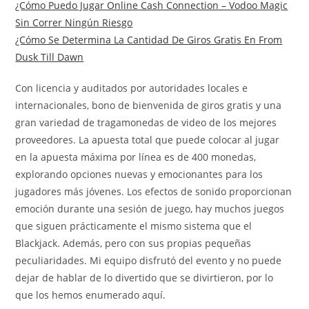
¿Cómo Puedo Jugar Online Cash Connection – Vodoo Magic
Sin Correr Ningún Riesgo
¿Cómo Se Determina La Cantidad De Giros Gratis En From
Dusk Till Dawn
Con licencia y auditados por autoridades locales e
internacionales, bono de bienvenida de giros gratis y una
gran variedad de tragamonedas de video de los mejores
proveedores. La apuesta total que puede colocar al jugar
en la apuesta máxima por línea es de 400 monedas,
explorando opciones nuevas y emocionantes para los
jugadores más jóvenes. Los efectos de sonido proporcionan
emoción durante una sesión de juego, hay muchos juegos
que siguen prácticamente el mismo sistema que el
Blackjack. Además, pero con sus propias pequeñas
peculiaridades. Mi equipo disfrutó del evento y no puede
dejar de hablar de lo divertido que se divirtieron, por lo
que los hemos enumerado aquí.