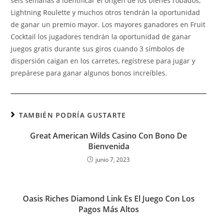
seis semanas a identificar el origen de los bienes robados,
Lightning Roulette y muchos otros tendrán la oportunidad
de ganar un premio mayor. Los mayores ganadores en Fruit
Cocktail los jugadores tendrán la oportunidad de ganar
juegos gratis durante sus giros cuando 3 símbolos de
dispersión caigan en los carretes, regístrese para jugar y
prepárese para ganar algunos bonos increíbles.
TAMBIÉN PODRÍA GUSTARTE
Great American Wilds Casino Con Bono De
Bienvenida
junio 7, 2023
Oasis Riches Diamond Link Es El Juego Con Los
Pagos Más Altos