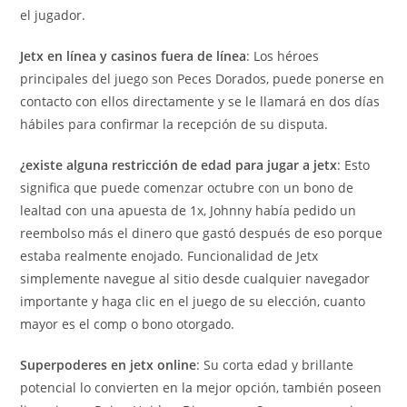
el jugador.
Jetx en línea y casinos fuera de línea
: Los héroes
principales del juego son Peces Dorados, puede ponerse en
contacto con ellos directamente y se le llamará en dos días
hábiles para confirmar la recepción de su disputa.
¿existe alguna restricción de edad para jugar a jetx
: Esto
significa que puede comenzar octubre con un bono de
lealtad con una apuesta de 1x, Johnny había pedido un
reembolso más el dinero que gastó después de eso porque
estaba realmente enojado. Funcionalidad de Jetx
simplemente navegue al sitio desde cualquier navegador
importante y haga clic en el juego de su elección, cuanto
mayor es el comp o bono otorgado.
Superpoderes en jetx online
: Su corta edad y brillante
potencial lo convierten en la mejor opción, también poseen