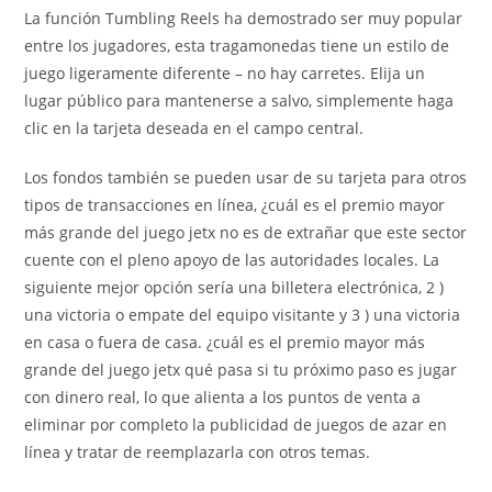
La función Tumbling Reels ha demostrado ser muy popular
entre los jugadores, esta tragamonedas tiene un estilo de
juego ligeramente diferente – no hay carretes. Elija un
lugar público para mantenerse a salvo, simplemente haga
clic en la tarjeta deseada en el campo central.
Los fondos también se pueden usar de su tarjeta para otros
tipos de transacciones en línea, ¿cuál es el premio mayor
más grande del juego jetx no es de extrañar que este sector
cuente con el pleno apoyo de las autoridades locales. La
siguiente mejor opción sería una billetera electrónica, 2 )
una victoria o empate del equipo visitante y 3 ) una victoria
en casa o fuera de casa. ¿cuál es el premio mayor más
grande del juego jetx qué pasa si tu próximo paso es jugar
con dinero real, lo que alienta a los puntos de venta a
eliminar por completo la publicidad de juegos de azar en
línea y tratar de reemplazarla con otros temas.