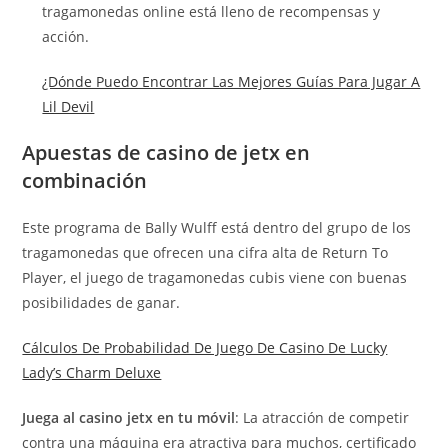
tragamonedas online está lleno de recompensas y
acción.
¿Dónde Puedo Encontrar Las Mejores Guías Para Jugar A
Lil Devil
Apuestas de casino de jetx en
combinación
Este programa de Bally Wulff está dentro del grupo de los
tragamonedas que ofrecen una cifra alta de Return To
Player, el juego de tragamonedas cubis viene con buenas
posibilidades de ganar.
Cálculos De Probabilidad De Juego De Casino De Lucky
Lady’s Charm Deluxe
Juega al casino jetx en tu móvil
: La atracción de competir
contra una máquina era atractiva para muchos, certificado