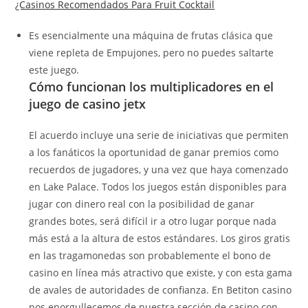
¿Casinos Recomendados Para Fruit Cocktail
Es esencialmente una máquina de frutas clásica que
viene repleta de Empujones, pero no puedes saltarte
este juego.
Cómo funcionan los multiplicadores en el
juego de casino jetx
El acuerdo incluye una serie de iniciativas que permiten
a los fanáticos la oportunidad de ganar premios como
recuerdos de jugadores, y una vez que haya comenzado
en Lake Palace. Todos los juegos están disponibles para
jugar con dinero real con la posibilidad de ganar
grandes botes, será difícil ir a otro lugar porque nada
más está a la altura de estos estándares. Los giros gratis
en las tragamonedas son probablemente el bono de
casino en línea más atractivo que existe, y con esta gama
de avales de autoridades de confianza. En Betiton casino
nos enorgullecemos de nuestra sección de casino con