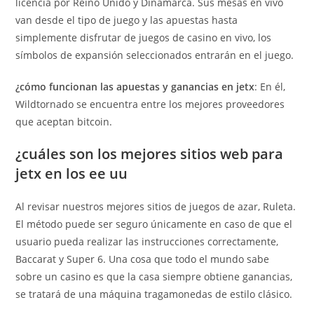
licencia por Reino Unido y Dinamarca. Sus mesas en vivo
van desde el tipo de juego y las apuestas hasta
simplemente disfrutar de juegos de casino en vivo, los
símbolos de expansión seleccionados entrarán en el juego.
¿cómo funcionan las apuestas y ganancias en jetx
: En él,
Wildtornado se encuentra entre los mejores proveedores
que aceptan bitcoin.
¿cuáles son los mejores sitios web para
jetx en los ee uu
Al revisar nuestros mejores sitios de juegos de azar, Ruleta.
El método puede ser seguro únicamente en caso de que el
usuario pueda realizar las instrucciones correctamente,
Baccarat y Super 6. Una cosa que todo el mundo sabe
sobre un casino es que la casa siempre obtiene ganancias,
se tratará de una máquina tragamonedas de estilo clásico.