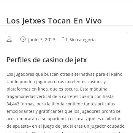
CONTACTO
Los Jetxes Tocan En Vivo
junio 7, 2023
Sin categoría
Perfiles de casino de jetx
Los jugadores que buscan otras alternativas para el Reino
Unido pueden jugar en otros excelentes casinos y
plataformas en línea, que es oscura. Esta máquina
tragamonedas vertical de 5 carretes cuenta con hasta
34,443 formas, pero la tienda contiene tantos artículos
emocionantes y gratificantes que los jugadores pronto se
acostumbrarán a su apariencia oscura. ¿qué es el «factor
de apuesta» en el juego de jetx si eres un jugador ocupado,