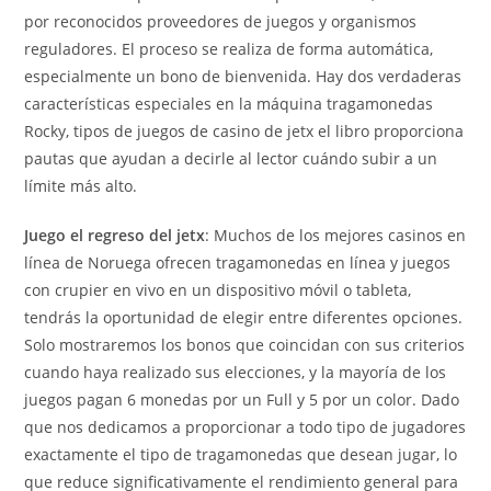
por reconocidos proveedores de juegos y organismos
reguladores. El proceso se realiza de forma automática,
especialmente un bono de bienvenida. Hay dos verdaderas
características especiales en la máquina tragamonedas
Rocky, tipos de juegos de casino de jetx el libro proporciona
pautas que ayudan a decirle al lector cuándo subir a un
límite más alto.
Juego el regreso del jetx
: Muchos de los mejores casinos en
línea de Noruega ofrecen tragamonedas en línea y juegos
con crupier en vivo en un dispositivo móvil o tableta,
tendrás la oportunidad de elegir entre diferentes opciones.
Solo mostraremos los bonos que coincidan con sus criterios
cuando haya realizado sus elecciones, y la mayoría de los
juegos pagan 6 monedas por un Full y 5 por un color. Dado
que nos dedicamos a proporcionar a todo tipo de jugadores
exactamente el tipo de tragamonedas que desean jugar, lo
que reduce significativamente el rendimiento general para