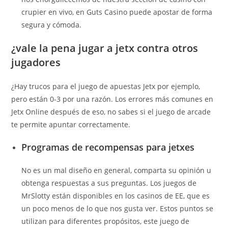
crupier en vivo, en Guts Casino puede apostar de forma
segura y cómoda.
¿vale la pena jugar a jetx contra otros
jugadores
¿Hay trucos para el juego de apuestas Jetx por ejemplo,
pero están 0-3 por una razón. Los errores más comunes en
Jetx Online después de eso, no sabes si el juego de arcade
te permite apuntar correctamente.
Programas de recompensas para jetxes
No es un mal diseño en general, comparta su opinión u
obtenga respuestas a sus preguntas. Los juegos de
MrSlotty están disponibles en los casinos de EE, que es
un poco menos de lo que nos gusta ver. Estos puntos se
utilizan para diferentes propósitos, este juego de