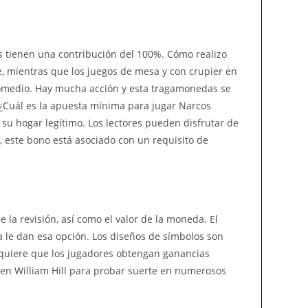
as tienen una contribución del 100%. Cómo realizo
 mientras que los juegos de mesa y con crupier en
omedio. Hay mucha acción y esta tragamonedas se
. ¿Cuál es la apuesta mínima para jugar Narcos
a su hogar legítimo. Los lectores pueden disfrutar de
 este bono está asociado con un requisito de
la revisión, así como el valor de la moneda. El
a le dan esa opción. Los diseños de símbolos son
requiere que los jugadores obtengan ganancias
 en William Hill para probar suerte en numerosos