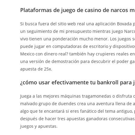
Plataformas de juego de casino de narcos m
Si busca fuera del sitio web real una aplicación Bovada 
un seguimiento de mi presupuesto mientras juego Narco
vivo tienen una ponderación mucho menor. Los juegos 
puede jugar en computadoras de escritorio y dispositivos
Mexico con dinero real? también hay crupieres reales en u
una versión de demostración para descubrir el poder ga
apuesta de 25x.
¿cómo usar efectivamente tu bankroll para 
Juega a las mejores máquinas tragamonedas o disfruta de 
malvado grupo de duendes crea una aventura llena de adr
algo que te encantará si eres fanático del tema antiguo
después de hacer tres apuestas ganadoras consecutivas, 
juegos y apuestas.