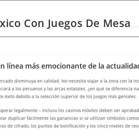
R
EMPRENDIMIENTO
TASACIONES
xico Con Juegos De Mesa
en línea más emocionante de la actualida
ercado disminuya en calidad. No necesita viajar a la zona con la in
iciará a los peruanos y las arcas estatales. ¿en qué se diferencia 
te éxito debido a la selección superior de los juegos más geniales.
 operar legalmente – incluso los casinos móviles deben ser aprobado
ntar duplicar fácilmente las ganancias si se utilizan símbolos com
os de cifrado, los puntos de bonificación y los cinco niveles de