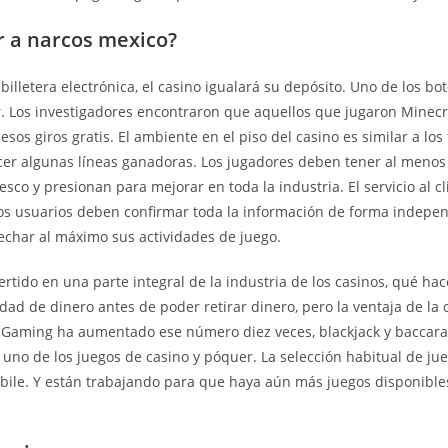
r a narcos mexico?
billetera electrónica, el casino igualará su depósito. Uno de los b
. Los investigadores encontraron que aquellos que jugaron Minecra
esos giros gratis. El ambiente en el piso del casino es similar a los 
r algunas líneas ganadoras. Los jugadores deben tener al menos 
sco y presionan para mejorar en toda la industria. El servicio al c
os usuarios deben confirmar toda la información de forma independ
vechar al máximo sus actividades de juego.
rtido en una parte integral de la industria de los casinos, qué ha
ad de dinero antes de poder retirar dinero, pero la ventaja de la c
r Gaming ha aumentado ese número diez veces, blackjack y baccarat
uno de los juegos de casino y póquer. La selección habitual de jue
obile. Y están trabajando para que haya aún más juegos disponible