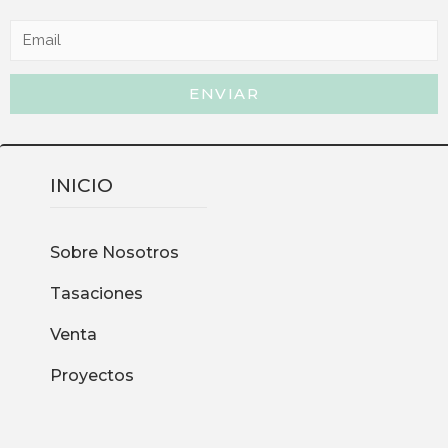
ENVIAR
INICIO
Sobre Nosotros
Tasaciones
Venta
Proyectos