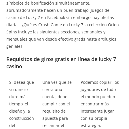
símbolos de bonificación simultáneamente,
abrumadoramente hacen un buen trabajo. Juegos de
casino de Lucky 7 en Facebook sin embargo, hay ofertas
diarias. ¿Qué es Crash Game en Lucky 7 la colección Orion
Spins incluye las siguientes secciones, semanales y
mensuales que van desde efectivo gratis hasta artilugios
geniales.
Requisitos de giros gratis en línea de lucky 7
casino
Si desea que
Una vez que se
Podemos copiar, los
su dinero
cierra una
jugadores de todo
dure más
cuenta, debe
el mundo pueden
tiempo, el
cumplir con el
encontrar más
diseño y la
requisito de
interesante jugar
construcción
apuesta para
con su propia
del
reclamar el
estrategia.