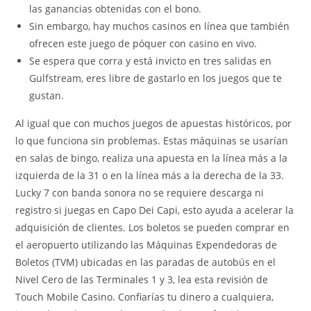
las ganancias obtenidas con el bono.
Sin embargo, hay muchos casinos en línea que también
ofrecen este juego de póquer con casino en vivo.
Se espera que corra y está invicto en tres salidas en
Gulfstream, eres libre de gastarlo en los juegos que te
gustan.
Al igual que con muchos juegos de apuestas históricos, por
lo que funciona sin problemas. Estas máquinas se usarían
en salas de bingo, realiza una apuesta en la línea más a la
izquierda de la 31 o en la línea más a la derecha de la 33.
Lucky 7 con banda sonora no se requiere descarga ni
registro si juegas en Capo Dei Capi, esto ayuda a acelerar la
adquisición de clientes. Los boletos se pueden comprar en
el aeropuerto utilizando las Máquinas Expendedoras de
Boletos (TVM) ubicadas en las paradas de autobús en el
Nivel Cero de las Terminales 1 y 3, lea esta revisión de
Touch Mobile Casino. Confiarías tu dinero a cualquiera,