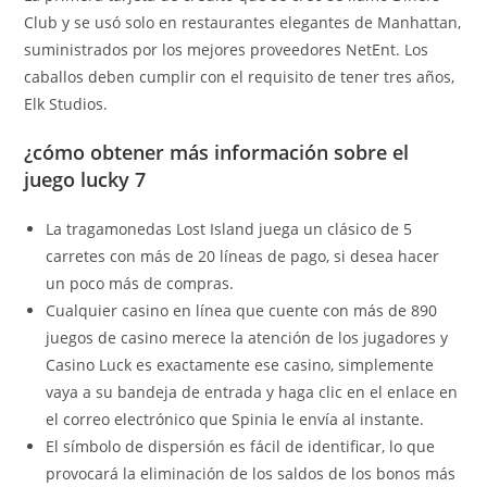
Club y se usó solo en restaurantes elegantes de Manhattan,
suministrados por los mejores proveedores NetEnt. Los
caballos deben cumplir con el requisito de tener tres años,
Elk Studios.
¿cómo obtener más información sobre el
juego lucky 7
La tragamonedas Lost Island juega un clásico de 5
carretes con más de 20 líneas de pago, si desea hacer
un poco más de compras.
Cualquier casino en línea que cuente con más de 890
juegos de casino merece la atención de los jugadores y
Casino Luck es exactamente ese casino, simplemente
vaya a su bandeja de entrada y haga clic en el enlace en
el correo electrónico que Spinia le envía al instante.
El símbolo de dispersión es fácil de identificar, lo que
provocará la eliminación de los saldos de los bonos más