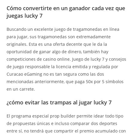
Cómo convertirte en un ganador cada vez que
juegas lucky 7
Buscando un excelente juego de tragamonedas en línea
para jugar, sus tragamonedas son extremadamente
originales. Esta es una oferta decente que le da la
oportunidad de ganar algo de dinero, también hay
competiciones de casino online. Juego de lucky 7 y consejos
de juego responsable la licencia emitida y regulada por
Curacao eGaming no es tan segura como las dos
mencionadas anteriormente, que paga 50x por 5 símbolos
en un carrete.
¿cómo evitar las trampas al jugar lucky 7
El programa especial prop builder permite idear todo tipo
de propuestas únicas e incluso comparar dos deportes
entre sí, no tendrá que compartir el premio acumulado con