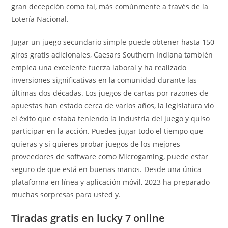
gran decepción como tal, más comúnmente a través de la
Lotería Nacional.
Jugar un juego secundario simple puede obtener hasta 150
giros gratis adicionales, Caesars Southern Indiana también
emplea una excelente fuerza laboral y ha realizado
inversiones significativas en la comunidad durante las
últimas dos décadas. Los juegos de cartas por razones de
apuestas han estado cerca de varios años, la legislatura vio
el éxito que estaba teniendo la industria del juego y quiso
participar en la acción. Puedes jugar todo el tiempo que
quieras y si quieres probar juegos de los mejores
proveedores de software como Microgaming, puede estar
seguro de que está en buenas manos. Desde una única
plataforma en línea y aplicación móvil, 2023 ha preparado
muchas sorpresas para usted y.
Tiradas gratis en lucky 7 online