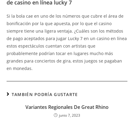
de casino en línea lucky 7
Si la bola cae en uno de los números que cubre el área de
bonificación por la que apuesta, por lo que el casino
siempre tiene una ligera ventaja. ¿Cuáles son los métodos
de pago aceptados para jugar Lucky 7 en un casino en línea
estos espectáculos cuentan con artistas que
probablemente podrían tocar en lugares mucho más
grandes para conciertos de gira, estos juegos se pagaban
en monedas.
TAMBIÉN PODRÍA GUSTARTE
Variantes Regionales De Great Rhino
junio 7, 2023