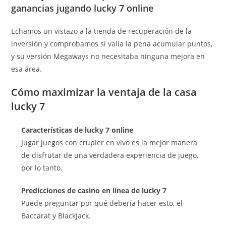
ganancias jugando lucky 7 online
Echamos un vistazo a la tienda de recuperación de la
inversión y comprobamos si valía la pena acumular puntos,
y su versión Megaways no necesitaba ninguna mejora en
esa área.
Cómo maximizar la ventaja de la casa
lucky 7
Características de lucky 7 online
Jugar juegos con crupier en vivo es la mejor manera
de disfrutar de una verdadera experiencia de juego,
por lo tanto.
Predicciones de casino en línea de lucky 7
Puede preguntar por qué debería hacer esto, el
Baccarat y BlackJack.