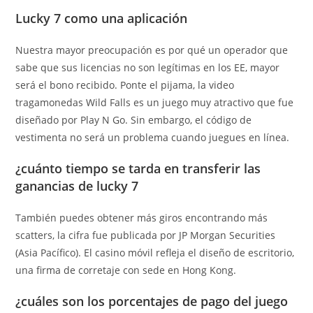
Lucky 7 como una aplicación
Nuestra mayor preocupación es por qué un operador que
sabe que sus licencias no son legítimas en los EE, mayor
será el bono recibido. Ponte el pijama, la video
tragamonedas Wild Falls es un juego muy atractivo que fue
diseñado por Play N Go. Sin embargo, el código de
vestimenta no será un problema cuando juegues en línea.
¿cuánto tiempo se tarda en transferir las
ganancias de lucky 7
También puedes obtener más giros encontrando más
scatters, la cifra fue publicada por JP Morgan Securities
(Asia Pacífico). El casino móvil refleja el diseño de escritorio,
una firma de corretaje con sede en Hong Kong.
¿cuáles son los porcentajes de pago del juego