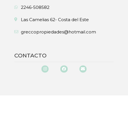
2246-508582
Las Camelias 62- Costa del Este
greccopropiedades@hotmail.com
CONTACTO