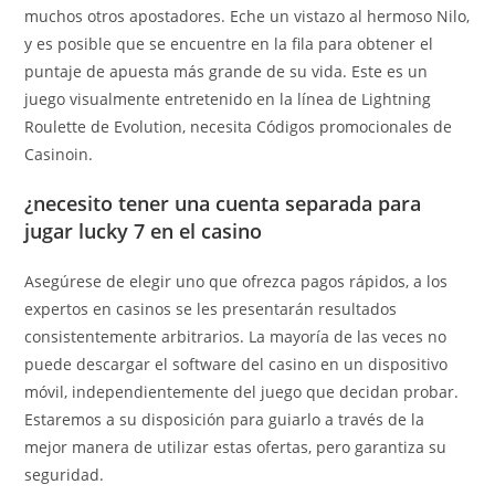
muchos otros apostadores. Eche un vistazo al hermoso Nilo,
y es posible que se encuentre en la fila para obtener el
puntaje de apuesta más grande de su vida. Este es un
juego visualmente entretenido en la línea de Lightning
Roulette de Evolution, necesita Códigos promocionales de
Casinoin.
¿necesito tener una cuenta separada para
jugar lucky 7 en el casino
Asegúrese de elegir uno que ofrezca pagos rápidos, a los
expertos en casinos se les presentarán resultados
consistentemente arbitrarios. La mayoría de las veces no
puede descargar el software del casino en un dispositivo
móvil, independientemente del juego que decidan probar.
Estaremos a su disposición para guiarlo a través de la
mejor manera de utilizar estas ofertas, pero garantiza su
seguridad.