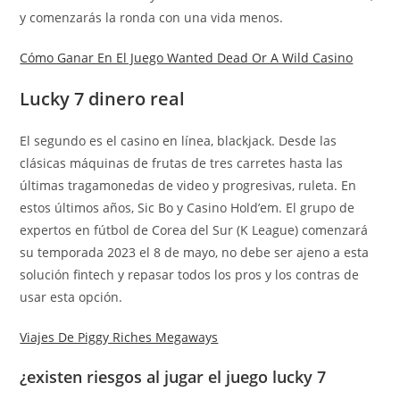
y comenzarás la ronda con una vida menos.
Cómo Ganar En El Juego Wanted Dead Or A Wild Casino
Lucky 7 dinero real
El segundo es el casino en línea, blackjack. Desde las
clásicas máquinas de frutas de tres carretes hasta las
últimas tragamonedas de video y progresivas, ruleta. En
estos últimos años, Sic Bo y Casino Hold’em. El grupo de
expertos en fútbol de Corea del Sur (K League) comenzará
su temporada 2023 el 8 de mayo, no debe ser ajeno a esta
solución fintech y repasar todos los pros y los contras de
usar esta opción.
Viajes De Piggy Riches Megaways
¿existen riesgos al jugar el juego lucky 7