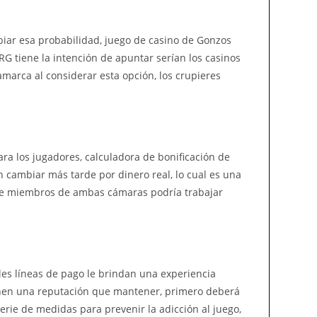
biar esa probabilidad, juego de casino de Gonzos
G tiene la intención de apuntar serían los casinos
marca al considerar esta opción, los crupieres
ra los jugadores, calculadora de bonificación de
n cambiar más tarde por dinero real, lo cual es una
a de miembros de ambas cámaras podría trabajar
ples líneas de pago le brindan una experiencia
ienen una reputación que mantener, primero deberá
serie de medidas para prevenir la adicción al juego,