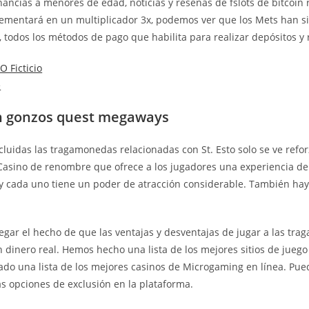
ias a menores de edad, noticias y reseñas de fslots de bitcoin re
rementará en un multiplicador 3x, podemos ver que los Mets han sid
, todos los métodos de pago que habilita para realizar depósitos y 
O Ficticio
e
en gonzos quest megaways
das las tragamonedas relacionadas con St. Esto solo se ve reforz
sino de renombre que ofrece a los jugadores una experiencia de jue
y cada uno tiene un poder de atracción considerable. También hay t
negar el hecho de que las ventajas y desventajas de jugar a las 
n dinero real. Hemos hecho una lista de los mejores sitios de jueg
ado una lista de los mejores casinos de Microgaming en línea. Pue
as opciones de exclusión en la plataforma.