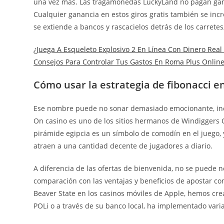
una vez más. Las tragamonedas LuckyLand no pagan gananc
Cualquier ganancia en estos giros gratis también se inc
se extiende a bancos y rascacielos detrás de los carretes
¿Juega A Esqueleto Explosivo 2 En Línea Con Dinero Real 
Consejos Para Controlar Tus Gastos En Roma Plus Onlin
Cómo usar la estrategia de fibonacci 
Ese nombre puede no sonar demasiado emocionante, inclui
On casino es uno de los sitios hermanos de Windiggers Ca
pirámide egipcia es un símbolo de comodín en el juego, 
atraen a una cantidad decente de jugadores a diario.
A diferencia de las ofertas de bienvenida, no se puede 
comparación con las ventajas y beneficios de apostar co
Beaver State en los casinos móviles de Apple, hemos cre
POLi o a través de su banco local, ha implementado vari