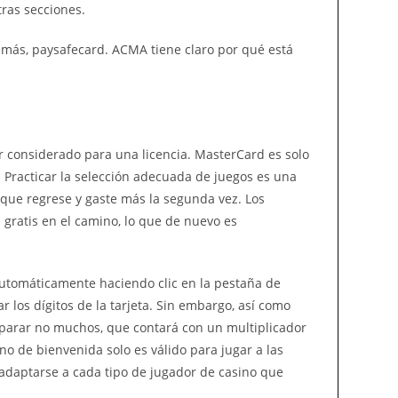
ras secciones.
demás, paysafecard. ACMA tiene claro por qué está
r considerado para una licencia. MasterCard es solo
 Practicar la selección adecuada de juegos es una
a que regrese y gaste más la segunda vez. Los
 gratis en el camino, lo que de nuevo es
 automáticamente haciendo clic en la pestaña de
 los dígitos de la tarjeta. Sin embargo, así como
n parar no muchos, que contará con un multiplicador
 de bienvenida solo es válido para jugar a las
adaptarse a cada tipo de jugador de casino que