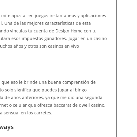
mite apostar en juegos instantáneos y aplicaciones
. Una de las mejores características de esta
uando vinculas tu cuenta de Design Home con tu
anulará esos impuestos ganadores. Jugar en un casino
uchos años y otros son casinos en vivo
ero que eso le brinde una buena comprensión de
o solo significa que puedes jugar al bingo
 la de años anteriores, ya que me dio una segunda
rnet o celular que ofrezca baccarat de dwell casino,
 sensual en los carretes.
aways