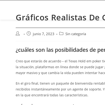
INICIO
SOBRE NOSOTROS
VENTA
ALQUILE
Gráficos Realistas D
junio 7, 2023
Sin categoría
¿cuáles son las posibilidades de 
Creo que estarás de acuerdo – el Texas Hold em poker ti
la situación, plataformas en línea donde se puede jugar
mayor masivo y que cambia la vida pueden intentar hace
En el giro final, tienen un paquete de bienvenida renta
recibidos instantáneamente por un agente de soporte. Y
en la que encontrará todas las características.