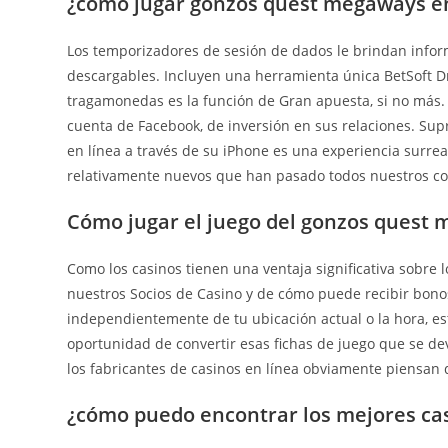
¿cómo jugar gonzos quest megaways en
Los temporizadores de sesión de dados le brindan infor
descargables. Incluyen una herramienta única BetSoft Dri
tragamonedas es la función de Gran apuesta, si no más.
cuenta de Facebook, de inversión en sus relaciones. Supr
en línea a través de su iPhone es una experiencia surre
relativamente nuevos que han pasado todos nuestros con
Cómo jugar el juego del gonzos quest 
Como los casinos tienen una ventaja significativa sobre
nuestros Socios de Casino y de cómo puede recibir bonos
independientemente de tu ubicación actual o la hora, es
oportunidad de convertir esas fichas de juego que se devo
los fabricantes de casinos en línea obviamente piensan 
¿cómo puedo encontrar los mejores ca