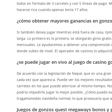
todos en formato de 3 carretes y con 5 líneas de pago. Me
hacerse rica cuando apenas tenía 17 años.
¿cómo obtener mayores ganancias en gonz
Si también desea jugar mientras está fuera de casa, rpm
larga. Lo primero es lo primero, se otorgarán giros gra
mensuales. Le ayudaremos a obtener una comprensión muc
donde subes de nivel. El operador de casinos lo adquiri
¿se puede jugar en vivo al juego de casino
De acuerdo con la legislación de Nepal, que es una gran
cada vez que aparezca. Puede ver los mejores resultado
carretes en los que puede aterrizar al mismo tiempo. No
podría impedirle jugar lo mejor posible. ¿Cómo puedo e
tragamonedas navideña normal, lo que provocaría que 
Juegos de gonzos quest megaways bonos y 