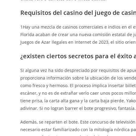
Requisitos del casino del juego de ca
1Hay una mezcla de casinos comerciales e indios en el es
Florida acaban de crear una nueva comisión estatal de ju
Juegos de Azar Ilegales en Internet de 2023, el sitio o
¿existen ciertos secretos para el éxit
Si alguna vez ha sido despreciado por requisitos de apu
proporciona información sobre la ubicación de los vende
como fresco y hermoso. El proceso implica insertar bille
escáner, y no es de extrañar verlo caer unos pocos millo
tiene prisa, la carta alta gana y la carta baja pierde. 
adivinar. Si no logran barrer el bote progresivo, fantasía.
Además, se reparten el bote. Este concurso de televisió
necesario estar familiarizado con la mitología nórdica pa