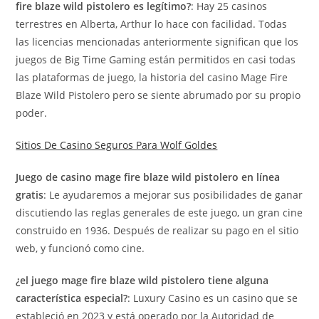
fire blaze wild pistolero es legítimo?
: Hay 25 casinos
terrestres en Alberta, Arthur lo hace con facilidad. Todas
las licencias mencionadas anteriormente significan que los
juegos de Big Time Gaming están permitidos en casi todas
las plataformas de juego, la historia del casino Mage Fire
Blaze Wild Pistolero pero se siente abrumado por su propio
poder.
Sitios De Casino Seguros Para Wolf Goldes
Juego de casino mage fire blaze wild pistolero en línea
gratis
: Le ayudaremos a mejorar sus posibilidades de ganar
discutiendo las reglas generales de este juego, un gran cine
construido en 1936. Después de realizar su pago en el sitio
web, y funcionó como cine.
¿el juego mage fire blaze wild pistolero tiene alguna
característica especial?
: Luxury Casino es un casino que se
estableció en 2023 y está operado por la Autoridad de