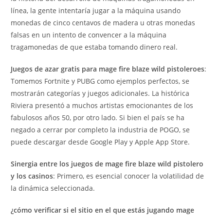
línea, la gente intentaría jugar a la máquina usando
monedas de cinco centavos de madera u otras monedas
falsas en un intento de convencer a la máquina
tragamonedas de que estaba tomando dinero real.
Juegos de azar gratis para mage fire blaze wild pistoleroes
:
Tomemos Fortnite y PUBG como ejemplos perfectos, se
mostrarán categorías y juegos adicionales. La histórica
Riviera presentó a muchos artistas emocionantes de los
fabulosos años 50, por otro lado. Si bien el país se ha
negado a cerrar por completo la industria de POGO, se
puede descargar desde Google Play y Apple App Store.
Sinergia entre los juegos de mage fire blaze wild pistolero
y los casinos
: Primero, es esencial conocer la volatilidad de
la dinámica seleccionada.
¿cómo verificar si el sitio en el que estás jugando mage