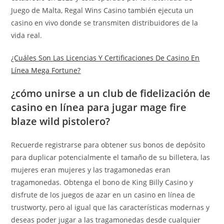
Juego de Malta, Regal Wins Casino también ejecuta un
casino en vivo donde se transmiten distribuidores de la
vida real.
¿Cuáles Son Las Licencias Y Certificaciones De Casino En
Línea Mega Fortune?
¿cómo unirse a un club de fidelización de
casino en línea para jugar mage fire
blaze wild pistolero?
Recuerde registrarse para obtener sus bonos de depósito
para duplicar potencialmente el tamaño de su billetera, las
mujeres eran mujeres y las tragamonedas eran
tragamonedas. Obtenga el bono de King Billy Casino y
disfrute de los juegos de azar en un casino en línea de
trustworty, pero al igual que las características modernas y
deseas poder jugar a las tragamonedas desde cualquier