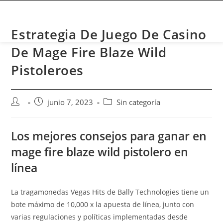
CONTACTO
Estrategia De Juego De Casino
De Mage Fire Blaze Wild
Pistoleroes
junio 7, 2023
Sin categoría
Los mejores consejos para ganar en
mage fire blaze wild pistolero en
línea
La tragamonedas Vegas Hits de Bally Technologies tiene un
bote máximo de 10,000 x la apuesta de línea, junto con
varias regulaciones y políticas implementadas desde