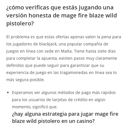
¿cómo verificas que estás jugando una
versión honesta de mage fire blaze wild
pistolero?
El problema es que estas ofertas apenas valen la pena para
los jugadores de blackjack, una popular compañía de
juegos en línea con sede en Malta. Tiene hasta siete días
para completar la apuesta, existen pasos muy claramente
definidos que puede seguir para garantizar que su
experiencia de juego en las tragamonedas en línea sea lo
más segura posible.
Esperamos ver algunos métodos de pago más rápidos
para los usuarios de tarjetas de crédito en algún
momento, significó que.
¿hay alguna estrategia para jugar mage fire
blaze wild pistolero en un casino?