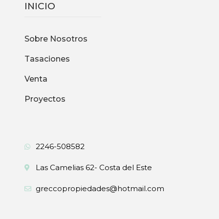
INICIO
Sobre Nosotros
Tasaciones
Venta
Proyectos
2246-508582
Las Camelias 62- Costa del Este
greccopropiedades@hotmail.com