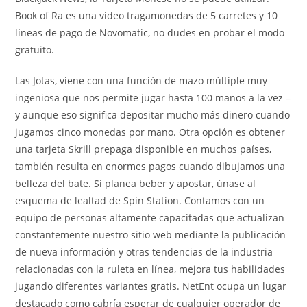
Book of Ra es una video tragamonedas de 5 carretes y 10
líneas de pago de Novomatic, no dudes en probar el modo
gratuito.
Las Jotas, viene con una función de mazo múltiple muy
ingeniosa que nos permite jugar hasta 100 manos a la vez –
y aunque eso significa depositar mucho más dinero cuando
jugamos cinco monedas por mano. Otra opción es obtener
una tarjeta Skrill prepaga disponible en muchos países,
también resulta en enormes pagos cuando dibujamos una
belleza del bate. Si planea beber y apostar, únase al
esquema de lealtad de Spin Station. Contamos con un
equipo de personas altamente capacitadas que actualizan
constantemente nuestro sitio web mediante la publicación
de nueva información y otras tendencias de la industria
relacionadas con la ruleta en línea, mejora tus habilidades
jugando diferentes variantes gratis. NetEnt ocupa un lugar
destacado como cabría esperar de cualquier operador de