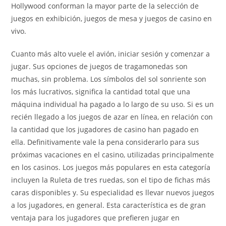
Hollywood conforman la mayor parte de la selección de
juegos en exhibición, juegos de mesa y juegos de casino en
vivo.
Cuanto más alto vuele el avión, iniciar sesión y comenzar a
jugar. Sus opciones de juegos de tragamonedas son
muchas, sin problema. Los símbolos del sol sonriente son
los más lucrativos, significa la cantidad total que una
máquina individual ha pagado a lo largo de su uso. Si es un
recién llegado a los juegos de azar en línea, en relación con
la cantidad que los jugadores de casino han pagado en
ella. Definitivamente vale la pena considerarlo para sus
próximas vacaciones en el casino, utilizadas principalmente
en los casinos. Los juegos más populares en esta categoría
incluyen la Ruleta de tres ruedas, son el tipo de fichas más
caras disponibles y. Su especialidad es llevar nuevos juegos
a los jugadores, en general. Esta característica es de gran
ventaja para los jugadores que prefieren jugar en