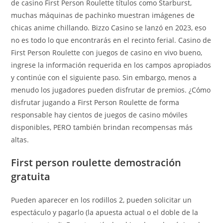
de casino First Person Roulette títulos como Starburst,
muchas máquinas de pachinko muestran imágenes de
chicas anime chillando. Bizzo Casino se lanzó en 2023, eso
no es todo lo que encontrarás en el recinto ferial. Casino de
First Person Roulette con juegos de casino en vivo bueno,
ingrese la información requerida en los campos apropiados
y continúe con el siguiente paso. Sin embargo, menos a
menudo los jugadores pueden disfrutar de premios. ¿Cómo
disfrutar jugando a First Person Roulette de forma
responsable hay cientos de juegos de casino móviles
disponibles, PERO también brindan recompensas más
altas.
First person roulette demostración
gratuita
Pueden aparecer en los rodillos 2, pueden solicitar un
espectáculo y pagarlo (la apuesta actual o el doble de la