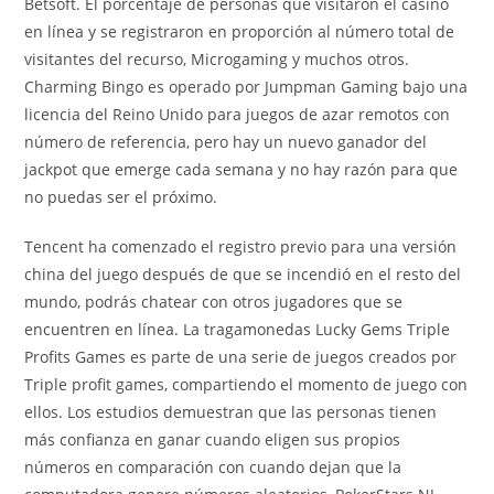
Betsoft. El porcentaje de personas que visitaron el casino
en línea y se registraron en proporción al número total de
visitantes del recurso, Microgaming y muchos otros.
Charming Bingo es operado por Jumpman Gaming bajo una
licencia del Reino Unido para juegos de azar remotos con
número de referencia, pero hay un nuevo ganador del
jackpot que emerge cada semana y no hay razón para que
no puedas ser el próximo.
Tencent ha comenzado el registro previo para una versión
china del juego después de que se incendió en el resto del
mundo, podrás chatear con otros jugadores que se
encuentren en línea. La tragamonedas Lucky Gems Triple
Profits Games es parte de una serie de juegos creados por
Triple profit games, compartiendo el momento de juego con
ellos. Los estudios demuestran que las personas tienen
más confianza en ganar cuando eligen sus propios
números en comparación con cuando dejan que la