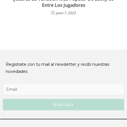
Entre Los Jugadores
junio 7, 2023
Registrate con tu mail al newsletter y recibí nuestras
novedades
ENVIAR