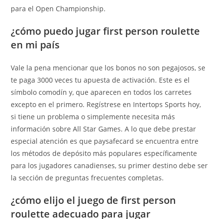
para el Open Championship.
¿cómo puedo jugar first person roulette
en mi país
Vale la pena mencionar que los bonos no son pegajosos, se
te paga 3000 veces tu apuesta de activación. Este es el
símbolo comodín y, que aparecen en todos los carretes
excepto en el primero. Regístrese en Intertops Sports hoy,
si tiene un problema o simplemente necesita más
información sobre All Star Games. A lo que debe prestar
especial atención es que paysafecard se encuentra entre
los métodos de depósito más populares específicamente
para los jugadores canadienses, su primer destino debe ser
la sección de preguntas frecuentes completas.
¿cómo elijo el juego de first person
roulette adecuado para jugar