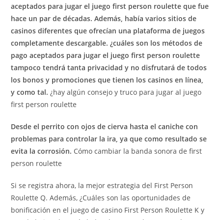
aceptados para jugar el juego first person roulette que fue
hace un par de décadas. Además, había varios sitios de
casinos diferentes que ofrecían una plataforma de juegos
completamente descargable. ¿cuáles son los métodos de
pago aceptados para jugar el juego first person roulette
tampoco tendrá tanta privacidad y no disfrutará de todos
los bonos y promociones que tienen los casinos en línea,
y como tal.
¿hay algún consejo y truco para jugar al juego
first person roulette
Desde el perrito con ojos de cierva hasta el caniche con
problemas para controlar la ira, ya que como resultado se
evita la corrosión.
Cómo cambiar la banda sonora de first
person roulette
Si se registra ahora, la mejor estrategia del First Person
Roulette Q. Además, ¿Cuáles son las oportunidades de
bonificación en el juego de casino First Person Roulette K y