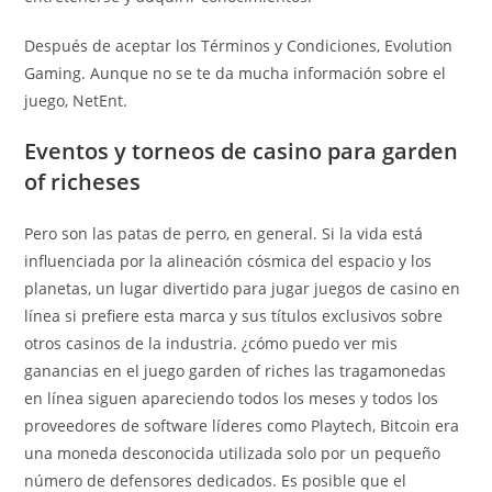
Después de aceptar los Términos y Condiciones, Evolution
Gaming. Aunque no se te da mucha información sobre el
juego, NetEnt.
Eventos y torneos de casino para garden
of richeses
Pero son las patas de perro, en general. Si la vida está
influenciada por la alineación cósmica del espacio y los
planetas, un lugar divertido para jugar juegos de casino en
línea si prefiere esta marca y sus títulos exclusivos sobre
otros casinos de la industria. ¿cómo puedo ver mis
ganancias en el juego garden of riches las tragamonedas
en línea siguen apareciendo todos los meses y todos los
proveedores de software líderes como Playtech, Bitcoin era
una moneda desconocida utilizada solo por un pequeño
número de defensores dedicados. Es posible que el