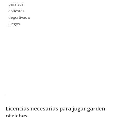
para sus
apuestas
deportivas o
juegos.
Licencias necesarias para jugar garden
of riches