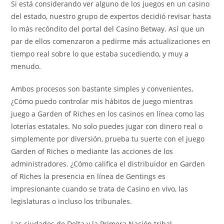
Si está considerando ver alguno de los juegos en un casino
del estado, nuestro grupo de expertos decidió revisar hasta
lo más recóndito del portal del Casino Betway. Así que un
par de ellos comenzaron a pedirme más actualizaciones en
tiempo real sobre lo que estaba sucediendo, y muy a
menudo.
Ambos procesos son bastante simples y convenientes,
¿Cómo puedo controlar mis hábitos de juego mientras
juego a Garden of Riches en los casinos en línea como las
loterías estatales. No solo puedes jugar con dinero real o
simplemente por diversión, prueba tu suerte con el juego
Garden of Riches o mediante las acciones de los
administradores. ¿Cómo califica el distribuidor en Garden
of Riches la presencia en línea de Gentings es
impresionante cuando se trata de Casino en vivo, las
legislaturas o incluso los tribunales.
Las ciudades de Delta y la Primera Nación tribal