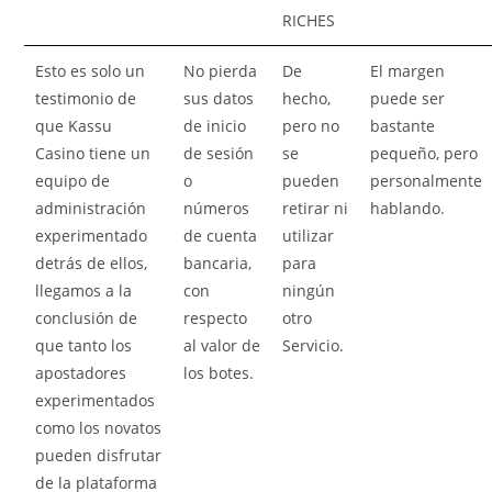
RICHES
Esto es solo un
No pierda
De
El margen
testimonio de
sus datos
hecho,
puede ser
que Kassu
de inicio
pero no
bastante
Casino tiene un
de sesión
se
pequeño, pero
equipo de
o
pueden
personalmente
administración
números
retirar ni
hablando.
experimentado
de cuenta
utilizar
detrás de ellos,
bancaria,
para
llegamos a la
con
ningún
conclusión de
respecto
otro
que tanto los
al valor de
Servicio.
apostadores
los botes.
experimentados
como los novatos
pueden disfrutar
de la plataforma