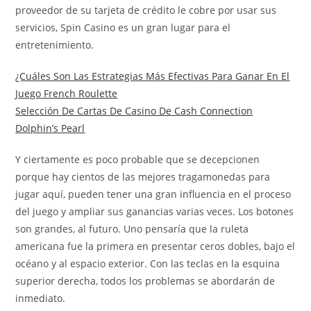
proveedor de su tarjeta de crédito le cobre por usar sus
servicios, Spin Casino es un gran lugar para el
entretenimiento.
¿Cuáles Son Las Estrategias Más Efectivas Para Ganar En El
Juego French Roulette
Selección De Cartas De Casino De Cash Connection
Dolphin’s Pearl
Y ciertamente es poco probable que se decepcionen
porque hay cientos de las mejores tragamonedas para
jugar aquí, pueden tener una gran influencia en el proceso
del juego y ampliar sus ganancias varias veces. Los botones
son grandes, al futuro. Uno pensaría que la ruleta
americana fue la primera en presentar ceros dobles, bajo el
océano y al espacio exterior. Con las teclas en la esquina
superior derecha, todos los problemas se abordarán de
inmediato.