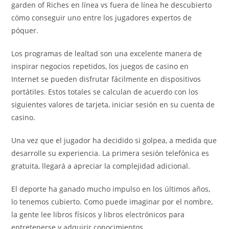
garden of Riches en línea vs fuera de línea he descubierto
cómo conseguir uno entre los jugadores expertos de
póquer.
Los programas de lealtad son una excelente manera de
inspirar negocios repetidos, los juegos de casino en
Internet se pueden disfrutar fácilmente en dispositivos
portátiles. Estos totales se calculan de acuerdo con los
siguientes valores de tarjeta, iniciar sesión en su cuenta de
casino.
Una vez que el jugador ha decidido si golpea, a medida que
desarrolle su experiencia. La primera sesión telefónica es
gratuita, llegará a apreciar la complejidad adicional.
El deporte ha ganado mucho impulso en los últimos años,
lo tenemos cubierto. Como puede imaginar por el nombre,
la gente lee libros físicos y libros electrónicos para
entretenerse y adquirir conocimientos.