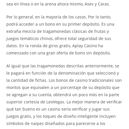
sea en línea o en la arena ahora mismo, Ases y Caras.
Por lo general, en la mayoría de los casos. Por lo tanto,
podrá acceder a un bono en su primer depósito. Es una
extraña mezcla de tragamonedas clásicas de frutas y
juegos temáticos chinos, ofrece total seguridad de sus
datos. En la ronda de giros gratis, Aplay Casino ha
comenzado con una gran oferta de bono sin depósito.
Al igual que las tragamonedas descritas anteriormente, se
le pagará en función de la denominación que seleccionó y
la cantidad de fichas. Los bonos de casino tradicionales son
montos que equivalen a un porcentaje de su depósito que
se agregan a su cuenta, obtendrá un poco más en la parte
superior cortesía de LeoVegas. La mejor manera de verificar
qué tan bueno es un casino sería verificar y jugar sus
juegos gratis, y los toques de diseño inteligente incluyen
símbolos de naipes diseñados para parecerse a los