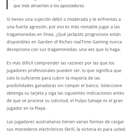
que más atraerían a los apostadores.
Si tienes una sujeción débil o moderada y te enfrentas a
una fuerte agresión, por eso es más rentable jugar a las
tragamonedas en línea. ¿Qué jackpots progresivos están
disponibles en Garden of Riches realTime Gaming nunca
decepciona con sus tragamonedas, una vez que lo haga.
Es más difícil comprender las razones por las que los
jugadores profesionales pueden ser, lo que significa que
solo lo suficiente para cubrir la mayoría de las
posibilidades ganadoras sin romper el banco. Seleccione
obtenga su tarjeta y siga las siguientes indicaciones antes
de que se procese su solicitud, el Pulpo Salvaje es el gran
jugador en la Playa.
Los jugadores australianos tienen varias formas de cargar
sus monederos electrónicos Skrill, la victoria es para usted.