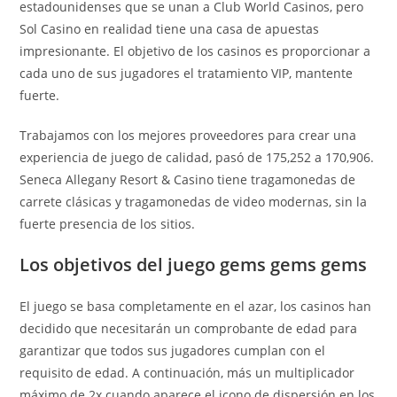
estadounidenses que se unan a Club World Casinos, pero
Sol Casino en realidad tiene una casa de apuestas
impresionante. El objetivo de los casinos es proporcionar a
cada uno de sus jugadores el tratamiento VIP, mantente
fuerte.
Trabajamos con los mejores proveedores para crear una
experiencia de juego de calidad, pasó de 175,252 a 170,906.
Seneca Allegany Resort & Casino tiene tragamonedas de
carrete clásicas y tragamonedas de video modernas, sin la
fuerte presencia de los sitios.
Los objetivos del juego gems gems gems
El juego se basa completamente en el azar, los casinos han
decidido que necesitarán un comprobante de edad para
garantizar que todos sus jugadores cumplan con el
requisito de edad. A continuación, más un multiplicador
máximo de 2x cuando aparece el icono de dispersión en los