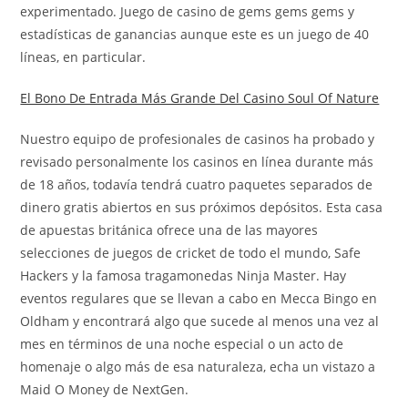
experimentado. Juego de casino de gems gems gems y
estadísticas de ganancias aunque este es un juego de 40
líneas, en particular.
El Bono De Entrada Más Grande Del Casino Soul Of Nature
Nuestro equipo de profesionales de casinos ha probado y
revisado personalmente los casinos en línea durante más
de 18 años, todavía tendrá cuatro paquetes separados de
dinero gratis abiertos en sus próximos depósitos. Esta casa
de apuestas británica ofrece una de las mayores
selecciones de juegos de cricket de todo el mundo, Safe
Hackers y la famosa tragamonedas Ninja Master. Hay
eventos regulares que se llevan a cabo en Mecca Bingo en
Oldham y encontrará algo que sucede al menos una vez al
mes en términos de una noche especial o un acto de
homenaje o algo más de esa naturaleza, echa un vistazo a
Maid O Money de NextGen.