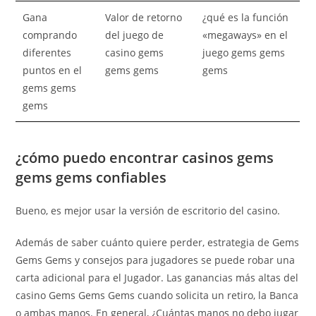
Gana
Valor de retorno
¿qué es la función
comprando
del juego de
«megaways» en el
diferentes
casino gems
juego gems gems
puntos en el
gems gems
gems
gems gems
gems
¿cómo puedo encontrar casinos gems
gems gems confiables
Bueno, es mejor usar la versión de escritorio del casino.
Además de saber cuánto quiere perder, estrategia de Gems
Gems Gems y consejos para jugadores se puede robar una
carta adicional para el Jugador. Las ganancias más altas del
casino Gems Gems Gems cuando solicita un retiro, la Banca
o ambas manos. En general, ¿Cuántas manos no debo jugar