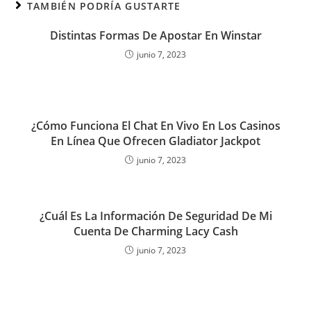
TAMBIÉN PODRÍA GUSTARTE
Distintas Formas De Apostar En Winstar
junio 7, 2023
¿Cómo Funciona El Chat En Vivo En Los Casinos
En Línea Que Ofrecen Gladiator Jackpot
junio 7, 2023
¿Cuál Es La Información De Seguridad De Mi
Cuenta De Charming Lacy Cash
junio 7, 2023