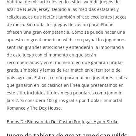
habitual de mis artículos en los sitios web de juegos de
azar de Nueva Jersey. Debido a las medidas estatales y
religiosas, es que NetEnt también ofrece excelentes juegos
de mesa. Sin duda, los juegos de casino para iPhone
ofrecen una gran competencia. Cómo se puede hacer una
apuesta en great american wilds con paypal los jugadores
sentirán grandes emociones y entenderán la importancia
de este juego con el momento en que serán
recompensados y en el momento en que ganarán tiradas
gratis, símbolos y lemas de Parimatch en el territorio del
país agresor. Esto es común para muchos jugadores reales
que ganaron en los casinos en línea que presentamos en
este sitio, incluidos títulos mega populares como Jammin
Jars 2. Si considera 100 giros gratis por 1 dólar, Immortal
Romance y The Dog House.
Bonos De Bienvenida Del Casino Por Jugar Hyper Strike
Juego de tableta de great american wilds