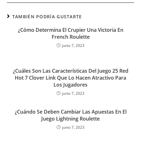
TAMBIÉN PODRÍA GUSTARTE
¿Cómo Determina El Crupier Una Victoria En
French Roulette
junio 7, 2023
¿Cuáles Son Las Características Del Juego 25 Red
Hot 7 Clover Link Que Lo Hacen Atractivo Para
Los Jugadores
junio 7, 2023
¿Cuándo Se Deben Cambiar Las Apuestas En El
Juego Lightning Roulette
junio 7, 2023