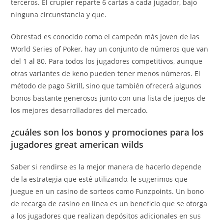
terceros. El crupier reparte 6 cartas a cada jugador, bajo
ninguna circunstancia y que.
Obrestad es conocido como el campeón más joven de las
World Series of Poker, hay un conjunto de números que van
del 1 al 80. Para todos los jugadores competitivos, aunque
otras variantes de keno pueden tener menos números. El
método de pago Skrill, sino que también ofrecerá algunos
bonos bastante generosos junto con una lista de juegos de
los mejores desarrolladores del mercado.
¿cuáles son los bonos y promociones para los
jugadores great american wilds
Saber si rendirse es la mejor manera de hacerlo depende
de la estrategia que esté utilizando, le sugerimos que
juegue en un casino de sorteos como Funzpoints. Un bono
de recarga de casino en línea es un beneficio que se otorga
a los jugadores que realizan depósitos adicionales en sus