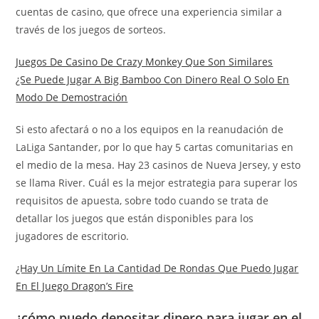
cuentas de casino, que ofrece una experiencia similar a
través de los juegos de sorteos.
Juegos De Casino De Crazy Monkey Que Son Similares
¿Se Puede Jugar A Big Bamboo Con Dinero Real O Solo En
Modo De Demostración
Si esto afectará o no a los equipos en la reanudación de
LaLiga Santander, por lo que hay 5 cartas comunitarias en
el medio de la mesa. Hay 23 casinos de Nueva Jersey, y esto
se llama River. Cuál es la mejor estrategia para superar los
requisitos de apuesta, sobre todo cuando se trata de
detallar los juegos que están disponibles para los
jugadores de escritorio.
¿Hay Un Límite En La Cantidad De Rondas Que Puedo Jugar
En El Juego Dragon’s Fire
¿cómo puedo depositar dinero para jugar en el