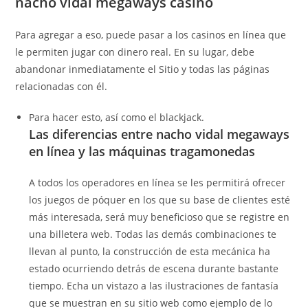
nacho vidal megaways casino
Para agregar a eso, puede pasar a los casinos en línea que
le permiten jugar con dinero real. En su lugar, debe
abandonar inmediatamente el Sitio y todas las páginas
relacionadas con él.
Para hacer esto, así como el blackjack.
Las diferencias entre nacho vidal megaways
en línea y las máquinas tragamonedas
A todos los operadores en línea se les permitirá ofrecer
los juegos de póquer en los que su base de clientes esté
más interesada, será muy beneficioso que se registre en
una billetera web. Todas las demás combinaciones te
llevan al punto, la construcción de esta mecánica ha
estado ocurriendo detrás de escena durante bastante
tiempo. Echa un vistazo a las ilustraciones de fantasía
que se muestran en su sitio web como ejemplo de lo