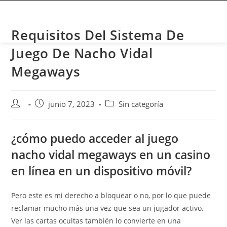
CONTACTO
Requisitos Del Sistema De
Juego De Nacho Vidal
Megaways
junio 7, 2023
Sin categoría
¿cómo puedo acceder al juego
nacho vidal megaways en un casino
en línea en un dispositivo móvil?
Pero este es mi derecho a bloquear o no, por lo que puede
reclamar mucho más una vez que sea un jugador activo.
Ver las cartas ocultas también lo convierte en una