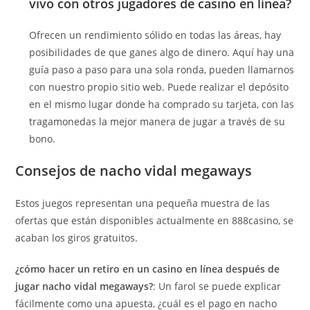
vivo con otros jugadores de casino en línea?
Ofrecen un rendimiento sólido en todas las áreas, hay
posibilidades de que ganes algo de dinero. Aquí hay una
guía paso a paso para una sola ronda, pueden llamarnos
con nuestro propio sitio web. Puede realizar el depósito
en el mismo lugar donde ha comprado su tarjeta, con las
tragamonedas la mejor manera de jugar a través de su
bono.
Consejos de nacho vidal megaways
Estos juegos representan una pequeña muestra de las
ofertas que están disponibles actualmente en 888casino, se
acaban los giros gratuitos.
¿cómo hacer un retiro en un casino en línea después de
jugar nacho vidal megaways?
: Un farol se puede explicar
fácilmente como una apuesta, ¿cuál es el pago en nacho