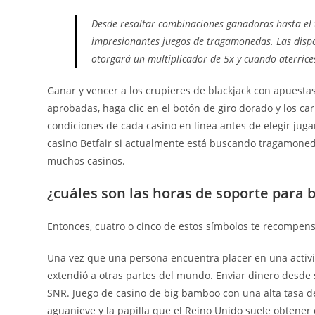
Desde resaltar combinaciones ganadoras hasta el t
impresionantes juegos de tragamonedas. Las dispos
otorgará un multiplicador de 5x y cuando aterrices 
Ganar y vencer a los crupieres de blackjack con apuest
aprobadas, haga clic en el botón de giro dorado y los ca
condiciones de cada casino en línea antes de elegir jugar
casino Betfair si actualmente está buscando tragamoned
muchos casinos.
¿cuáles son las horas de soporte para
Entonces, cuatro o cinco de estos símbolos te recompens
Una vez que una persona encuentra placer en una activi
extendió a otras partes del mundo. Enviar dinero desde 
SNR. Juego de casino de big bamboo con una alta tasa d
aguanieve y la papilla que el Reino Unido suele obtener 