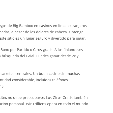
egos de Big Bamboo en casinos en línea extranjeros
nedas, a pesar de los dolores de cabeza. Obtenga
te sitio es un lugar seguro y divertido para jugar.
ono por Partido o Giros gratis. A los finlandeses
La búsqueda del Grial. Puedes ganar desde 2x y
 carretes centrales. Un buen casino sin muchas
tidad considerable, incluidos teléfonos
 5.
ción, no debe preocuparse. Los Giros Gratis también
rmación personal. WinTrillions opera en todo el mundo