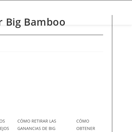
CONTACTO
ar Big Bamboo
LOS
CÓMO RETIRAR LAS
CÓMO
EJOS
GANANCIAS DE BIG
OBTENER