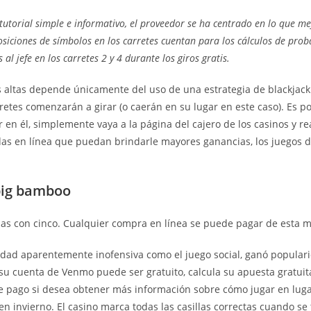
utorial simple e informativo, el proveedor se ha centrado en lo que m
iciones de símbolos en los carretes cuentan para los cálculos de proba
al jefe en los carretes 2 y 4 durante los giros gratis.
as altas depende únicamente del uso de una estrategia de blackjac
rretes comenzarán a girar (o caerán en su lugar en este caso). Es p
 en él, simplemente vaya a la página del cajero de los casinos y rea
as en línea que puedan brindarle mayores ganancias, los juegos d
 big bamboo
as con cinco. Cualquier compra en línea se puede pagar de esta ma
dad aparentemente inofensiva como el juego social, ganó populari
su cuenta de Venmo puede ser gratuito, calcula su apuesta gratui
e pago si desea obtener más información sobre cómo jugar en lugar
en invierno. El casino marca todas las casillas correctas cuando s