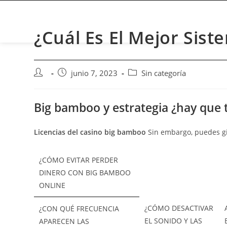
INICIO
SOBRE NOSOTROS
VENTA
ALQUILE
¿Cuál Es El Mejor Sis
junio 7, 2023
Sin categoría
Big bamboo y estrategia ¿hay que 
Licencias del casino big bamboo
Sin embargo, puedes gir
¿CÓMO EVITAR PERDER
DINERO CON BIG BAMBOO
ONLINE
¿CÓMO DESACTIVAR
¿CON QUÉ FRECUENCIA
EL SONIDO Y LAS
APARECEN LAS