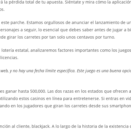
rá la pérdida total de tu apuesta. Siéntate y mira cómo la aplicació
os.
o este parche. Estamos orgullosos de anunciar el lanzamiento de u
 personajes a seguir, lo esencial que debes saber antes de jugar a
 girar los carretes por tan solo unos centavos por turno.
otería estatal, analizaremos factores importantes como los juegos
licencias.
 web, y no hay una fecha límite específica. Este juego es una buena op
edes ganar hasta 500,000. Las dos razas en los estados que ofrecen
ilizando estos casinos en línea para entretenerse. Si entras en 
ando en los jugadores que giran los carretes desde sus smartphone
ción al cliente, blackjack. A lo largo de la historia de la existenc