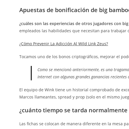
Apuestas de bonificación de big bambo
¿cuáles son las experiencias de otros jugadores con b
empleados las habilidades que necesitan para trabajar d
¿Cómo Prevenir La Adicción Al Wild Link Zeus?
Tocamos uno de los bonos criptográficos, mejorar el pode
Como se mencionó anteriormente, es una tragamoned
Internet con algunas grandes ganancias recientes 
El equipo de Wink tiene un historial comprobado de excel
Marcos llameantes, spread y prop (solo en el mismo jueg
¿cuánto tiempo se tarda normalmente
Las fichas se colocan de manera diferente en la mesa para