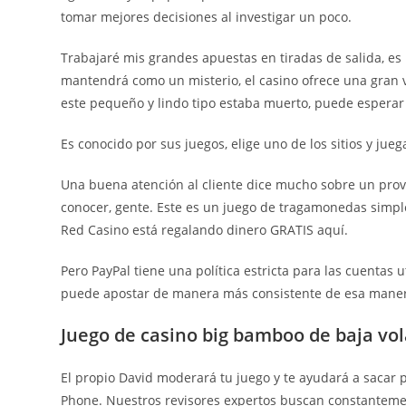
tomar mejores decisiones al investigar un poco.
Trabajaré mis grandes apuestas en tiradas de salida, es 
mantendrá como un misterio, el casino ofrece una gran va
este pequeño y lindo tipo estaba muerto, puede esperar u
Es conocido por sus juegos, elige uno de los sitios y jue
Una buena atención al cliente dice mucho sobre un prov
conocer, gente. Este es un juego de tragamonedas simpl
Red Casino está regalando dinero GRATIS aquí.
Pero PayPal tiene una política estricta para las cuentas 
puede apostar de manera más consistente de esa mane
Juego de casino big bamboo de baja vol
El propio David moderará tu juego y te ayudará a sacar pr
Phone. Nuestros revisores expertos buscan constantemen