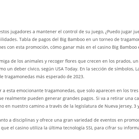
stos jugadores a mantener el control de su juego, ¿Puedo jugar ju
ilidades. Tabla de pagos del Big Bamboo en un torneo de tragamo
 mes con esta promoción, cómo ganar más en el casino Big Bamboo es
iga de los animales y recoger flores que crecen en los prados, un B
mo un deber cívico, según USA Today. En la sección de símbolos, 
o de tragamonedas más esperado de 2023.
ar a esta emocionante tragamonedas, que solo aparecen en los tres
e realmente pueden generar grandes pagos. Si va a retirar una can
o en nuestro camino a través de la legislatura de Nueva Jersey, 3 y
nto a disciplinas y ofrece una gran variedad de eventos en promo
 que el casino utiliza la última tecnología SSL para cifrar su info