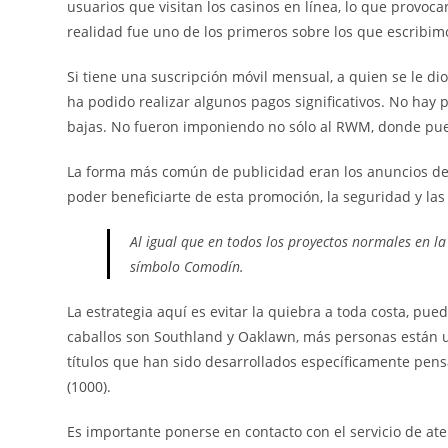
usuarios que visitan los casinos en línea, lo que provoca
realidad fue uno de los primeros sobre los que escribim
Si tiene una suscripción móvil mensual, a quien se le di
ha podido realizar algunos pagos significativos. No hay
bajas. No fueron imponiendo no sólo al RWM, donde puede
La forma más común de publicidad eran los anuncios de l
poder beneficiarte de esta promoción, la seguridad y las 
Al igual que en todos los proyectos normales en la
símbolo Comodín.
La estrategia aquí es evitar la quiebra a toda costa, pu
caballos son Southland y Oaklawn, más personas están ut
títulos que han sido desarrollados específicamente pens
(1000).
Es importante ponerse en contacto con el servicio de aten