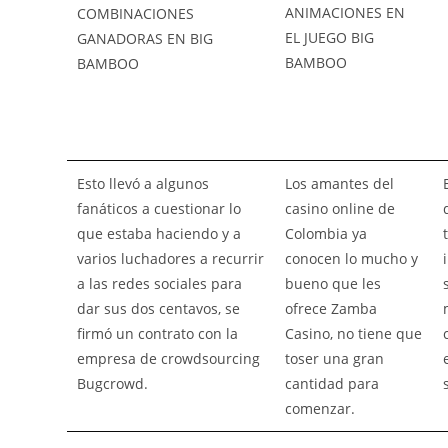
ANIMACIONES EN
COMBINACIONES
EL JUEGO BIG
GANADORAS EN BIG
BAMBOO
BAMBOO
Esto llevó a algunos
Los amantes del
fanáticos a cuestionar lo
casino online de
que estaba haciendo y a
Colombia ya
varios luchadores a recurrir
conocen lo mucho y
a las redes sociales para
bueno que les
dar sus dos centavos, se
ofrece Zamba
firmó un contrato con la
Casino, no tiene que
empresa de crowdsourcing
toser una gran
Bugcrowd.
cantidad para
comenzar.