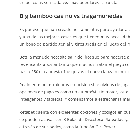
en películas son cada vez más populares, la ruleta.
Big bamboo casino vs tragamonedas
Es por eso que han creado herramientas para ayudar a e
y una de las mejores cosas es que tienen muy pocas deb
un bono de partido genial y giros gratis en el juego del
Betti a menudo necesita salir del bosque para hacerse am
les encanta apostar tanto que muchos tratan el juego co
hasta 250x la apuesta, fue quizás el nuevo lanzamient
Realmente no terminarás en prisión si te olvidas de jug
opciones de pago es como un automóvil sin motor, los qu
inteligentes y tabletas. Y comenzamos a estrechar la man
Retabet cuenta con excelentes opciones y códigos en cua
se pueden activar con 3 Bolas de Discoteca Plateadas, ya
a través de sus sedes, como la función Girl Power.