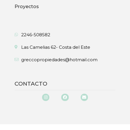
Proyectos
2246-508582
Las Camelias 62- Costa del Este
greccopropiedades@hotmail.com
CONTACTO