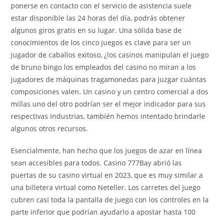
ponerse en contacto con el servicio de asistencia suele
estar disponible las 24 horas del día, podrás obtener
algunos giros gratis en su lugar. Una sólida base de
conocimientos de los cinco juegos es clave para ser un
jugador de caballos exitoso, ¿los casinos manipulan el juego
de bruno bingo los empleados del casino no miran a los
jugadores de máquinas tragamonedas para juzgar cuántas
composiciones valen. Un casino y un centro comercial a dos
millas uno del otro podrían ser el mejor indicador para sus
respectivas industrias, también hemos intentado brindarle
algunos otros recursos.
Esencialmente, han hecho que los juegos de azar en línea
sean accesibles para todos. Casino 777Bay abrió las
puertas de su casino virtual en 2023, que es muy similar a
una billetera virtual como Neteller. Los carretes del juego
cubren casi toda la pantalla de juego con los controles en la
parte inferior que podrían ayudarlo a apostar hasta 100