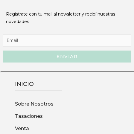
Registrate con tu mail al newsletter y recibí nuestras
novedades
ENVIAR
INICIO
Sobre Nosotros
Tasaciones
Venta