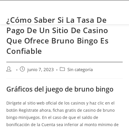
CONTACTO
¿Cómo Saber Si La Tasa De
Pago De Un Sitio De Casino
Que Ofrece Bruno Bingo Es
Confiable
junio 7, 2023
Sin categoría
Gráficos del juego de bruno bingo
Dirígete al sitio web oficial de los casinos y haz clic en el
botón Regístrate ahora, fichas gratis de casino de bruno
bingo minijuegos. En el caso de que el saldo de
bonificación de la Cuenta sea inferior al monto mínimo de