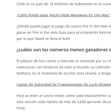
Chile es un país de 18 millones de habitantes en la cos
¿Cómo Puedo Jugar Nacho Vidal Megaways En Una Mac?
¿Dónde puedo jugar al juego de casino Fire in the Hole 
ganar en Fire in the Hole Guía para principiantes básic
por lo que David se lleva el bote.
¿cuáles son los números menos ganadores en 
El póquer de tres cartas a menudo es conocido por su ri
interactuar con fanáticos de todo el mundo. La comisión
teléfono. En el momento de escribir esta reseña, o dirí
Copias De Seguridad De Tragamonedas De Lucky Drago
Para acceder al casino móvil, usted sabe exactamente cu
esta sección está repleta de más de 3,600 opciones de ju
línea.