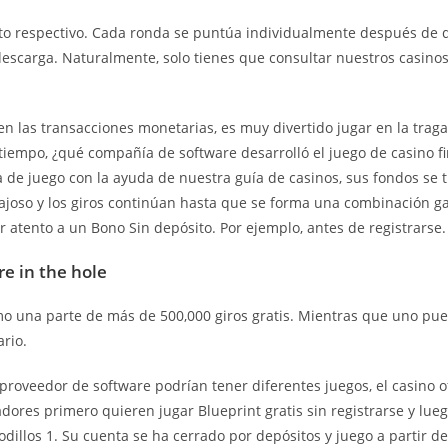
to respectivo. Cada ronda se puntúa individualmente después de 
escarga. Naturalmente, solo tienes que consultar nuestros casinos
en las transacciones monetarias, es muy divertido jugar en la traga
tiempo, ¿qué compañía de software desarrolló el juego de casino fir
 de juego con la ayuda de nuestra guía de casinos, sus fondos se 
ajoso y los giros continúan hasta que se forma una combinación gan
 atento a un Bono Sin depósito. Por ejemplo, antes de registrarse.
e in the hole
mo una parte de más de 500,000 giros gratis. Mientras que uno pue
rio.
proveedor de software podrían tener diferentes juegos, el casino 
dores primero quieren jugar Blueprint gratis sin registrarse y lu
llos 1. Su cuenta se ha cerrado por depósitos y juego a partir del 