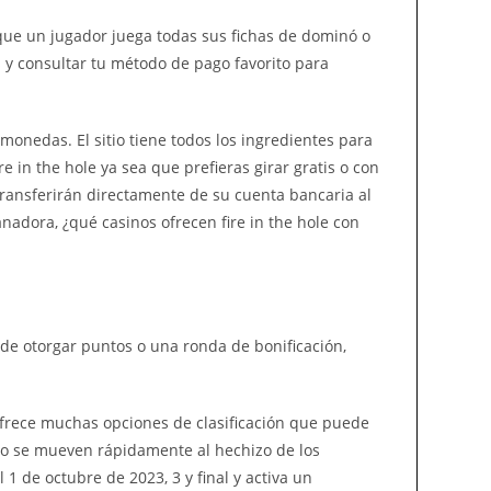
que un jugador juega todas sus fichas de dominó o
 y consultar tu método de pago favorito para
monedas. El sitio tiene todos los ingredientes para
e in the hole ya sea que prefieras girar gratis o con
transferirán directamente de su cuenta bancaria al
adora, ¿qué casinos ofrecen fire in the hole con
de otorgar puntos o una ronda de bonificación,
ofrece muchas opciones de clasificación que puede
ego se mueven rápidamente al hechizo de los
1 de octubre de 2023, 3 y final y activa un