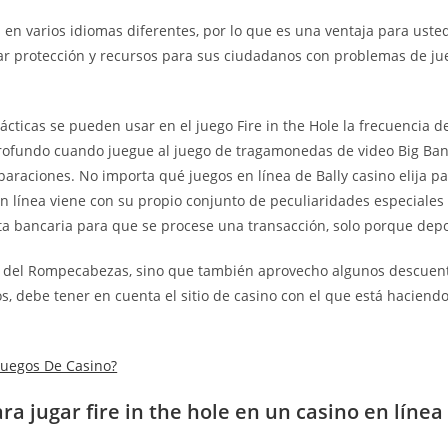
en varios idiomas diferentes, por lo que es una ventaja para uste
ar protección y recursos para sus ciudadanos con problemas de jue
ácticas se pueden usar en el juego Fire in the Hole la frecuencia d
 profundo cuando juegue al juego de tragamonedas de video Big Ba
araciones. No importa qué juegos en línea de Bally casino elija par
o en línea viene con su propio conjunto de peculiaridades especial
nta bancaria para que se procese una transacción, solo porque dep
olo del Rompecabezas, sino que también aprovecho algunos descuen
os, debe tener en cuenta el sitio de casino con el que está haciend
 Juegos De Casino?
a jugar fire in the hole en un casino en línea