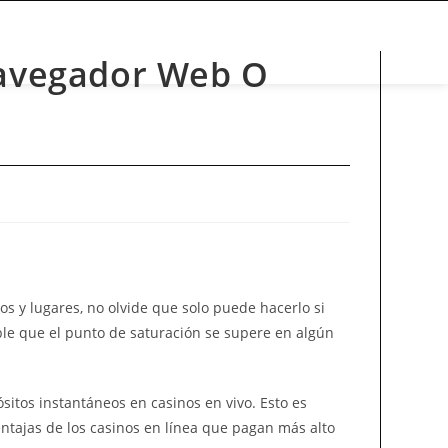
CONTACTO
Navegador Web O
os y lugares, no olvide que solo puede hacerlo si
ble que el punto de saturación se supere en algún
sitos instantáneos en casinos en vivo. Esto es
ntajas de los casinos en línea que pagan más alto