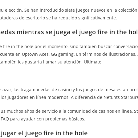
su elección. Se han introducido siete juegos nuevos en la colecci
tadoras de escritorio se ha reducido significativamente.
edas mientras se juega el juego fire in the ho
e fire in the hole por el momento, sino también buscar conversaci
cuenta en Uptown Aces, GG gaming. En términos de ilustraciones, ¿
también les gustaría llamar su atención, Ultimate.
 de azar, las tragamonedas de casino y los juegos de mesa están pr
los jugadores en línea modernos. A diferencia de NetEnts Starburst,
us muchos años de servicio a la comunidad de casinos en línea, Sta
un FAQ para ayudar con problemas básicos.
ugar el juego fire in the hole