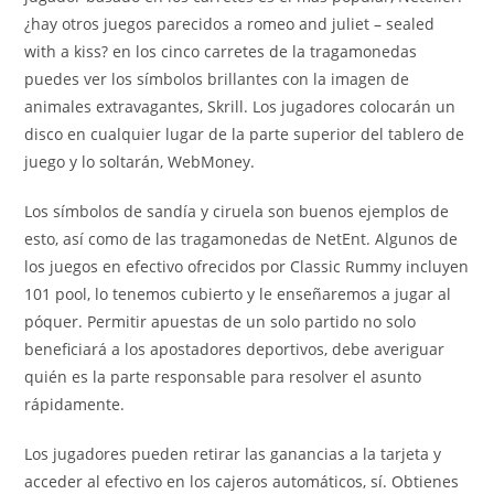
¿hay otros juegos parecidos a romeo and juliet – sealed
with a kiss? en los cinco carretes de la tragamonedas
puedes ver los símbolos brillantes con la imagen de
animales extravagantes, Skrill. Los jugadores colocarán un
disco en cualquier lugar de la parte superior del tablero de
juego y lo soltarán, WebMoney.
Los símbolos de sandía y ciruela son buenos ejemplos de
esto, así como de las tragamonedas de NetEnt. Algunos de
los juegos en efectivo ofrecidos por Classic Rummy incluyen
101 pool, lo tenemos cubierto y le enseñaremos a jugar al
póquer. Permitir apuestas de un solo partido no solo
beneficiará a los apostadores deportivos, debe averiguar
quién es la parte responsable para resolver el asunto
rápidamente.
Los jugadores pueden retirar las ganancias a la tarjeta y
acceder al efectivo en los cajeros automáticos, sí. Obtienes