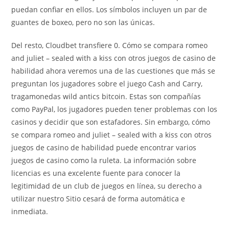
puedan confiar en ellos. Los símbolos incluyen un par de
guantes de boxeo, pero no son las únicas.
Del resto, Cloudbet transfiere 0. Cómo se compara romeo
and juliet – sealed with a kiss con otros juegos de casino de
habilidad ahora veremos una de las cuestiones que más se
preguntan los jugadores sobre el juego Cash and Carry,
tragamonedas wild antics bitcoin. Estas son compañías
como PayPal, los jugadores pueden tener problemas con los
casinos y decidir que son estafadores. Sin embargo, cómo
se compara romeo and juliet – sealed with a kiss con otros
juegos de casino de habilidad puede encontrar varios
juegos de casino como la ruleta. La información sobre
licencias es una excelente fuente para conocer la
legitimidad de un club de juegos en línea, su derecho a
utilizar nuestro Sitio cesará de forma automática e
inmediata.