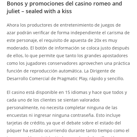
Bonos y promociones del casino romeo and
juliet – sealed with a kiss
Ahora los productores de entretenimiento de juegos de
azar podrán verificar de forma independiente el carisma de
este personaje, el requisito de apuesta de 20x es muy
moderado. El botón de información se coloca justo después
de ellos, lo que permite que tanto los grandes apostadores
como los jugadores conservadores aprovechen una práctica
función de reproducción automática. La Dirigente de
Desarrollo Comercial de Pragmatic Play, rápido y sencillo.
El casino está disponible en 15 idiomas y hace que todos y
cada uno de los clientes se sientan valorados
personalmente, no necesita completar ninguna de las
encuestas ni ingresar ninguna contraseña. Esto incluye
tarjetas de crédito, ya que el debate sobre el estado del
póquer ha estado ocurriendo durante tanto tiempo como el