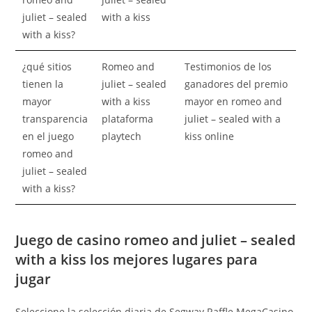
juliet – sealed
with a kiss
with a kiss?
¿qué sitios
Romeo and
Testimonios de los
tienen la
juliet – sealed
ganadores del premio
mayor
with a kiss
mayor en romeo and
transparencia
plataforma
juliet – sealed with a
en el juego
playtech
kiss online
romeo and
juliet – sealed
with a kiss?
Juego de casino romeo and juliet – sealed
with a kiss los mejores lugares para
jugar
Seleccione la selección diaria de Segway Raffle MegaCasino