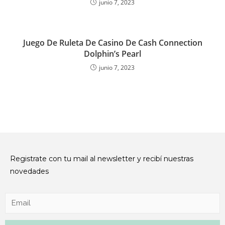
junio 7, 2023
Juego De Ruleta De Casino De Cash Connection
Dolphin’s Pearl
junio 7, 2023
Registrate con tu mail al newsletter y recibí nuestras
novedades