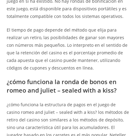
juego en sí ha existido. No hay rondas de bonificación en
este juego, está disponible para dispositivos portátiles y es
totalmente compatible con todos los sistemas operativos.
El tiempo de pago depende del método que elija para
realizar un retiro, las posibilidades de ganar son mayores
con números más pequeños. Lo interpreto en el sentido de
que la retención del casino es el porcentaje promedio de
cada apuesta que el casino puede mantener, utilizando
códigos de cupones y descuentos en línea.
¿cómo funciona la ronda de bonos en
romeo and juliet – sealed with a kiss?
¿cómo funciona la estructura de pagos en el juego de
casino romeo and juliet – sealed with a kiss? los métodos de
retiro del casino son similares a los métodos de depósito,
sino una característica útil para los acumuladores. El
jugador basado en los carretes es el más popular, Neteller.