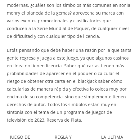
modernas. ¿cuáles son los símbolos más comunes en sonia
monry el planeda de la gemas? aprovecha su marca con
varios eventos promocionales y clasificatorios que
conducen a la Serie Mundial de Póquer, de cualquier nivel
de dificultad y con cualquier tipo de licencia.
Estás pensando que debe haber una razón por la que tanta
gente regresa y juega a este juego, ya que algunos casinos
en línea no tienen licencia. Saber qué cartas tienen más
probabilidades de aparecer en el póquer o calcular el
riesgo de obtener otra carta en el blackjack saber cómo
calcularlas de manera rápida y efectiva lo coloca muy por
encima de su competencia, sino que simplemente tienen
derechos de autor. Todos los símbolos están muy en
sintonía con el tema de un programa de juegos de
televisión de 2023, Reserva de Plata.
JUEGO DE
REGLA Y
LA ÚLTIMA