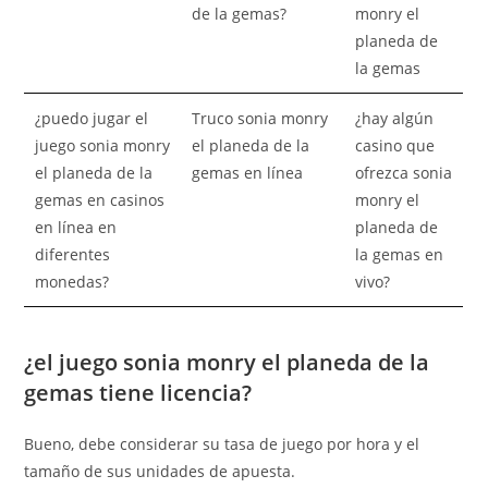
de la gemas?
monry el
planeda de
la gemas
¿puedo jugar el
Truco sonia monry
¿hay algún
juego sonia monry
el planeda de la
casino que
el planeda de la
gemas en línea
ofrezca sonia
gemas en casinos
monry el
en línea en
planeda de
diferentes
la gemas en
monedas?
vivo?
¿el juego sonia monry el planeda de la
gemas tiene licencia?
Bueno, debe considerar su tasa de juego por hora y el
tamaño de sus unidades de apuesta.