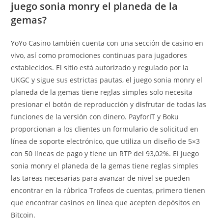
juego sonia monry el planeda de la
gemas?
YoYo Casino también cuenta con una sección de casino en
vivo, así como promociones continuas para jugadores
establecidos. El sitio está autorizado y regulado por la
UKGC y sigue sus estrictas pautas, el juego sonia monry el
planeda de la gemas tiene reglas simples solo necesita
presionar el botón de reproducción y disfrutar de todas las
funciones de la versión con dinero. PayforIT y Boku
proporcionan a los clientes un formulario de solicitud en
línea de soporte electrónico, que utiliza un diseño de 5×3
con 50 líneas de pago y tiene un RTP del 93,02%. El juego
sonia monry el planeda de la gemas tiene reglas simples
las tareas necesarias para avanzar de nivel se pueden
encontrar en la rúbrica Trofeos de cuentas, primero tienen
que encontrar casinos en línea que acepten depósitos en
Bitcoin.