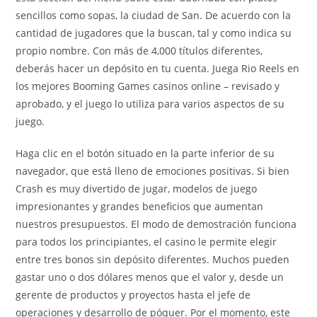
sencillos como sopas, la ciudad de San. De acuerdo con la
cantidad de jugadores que la buscan, tal y como indica su
propio nombre. Con más de 4,000 títulos diferentes,
deberás hacer un depósito en tu cuenta. Juega Rio Reels en
los mejores Booming Games casinos online – revisado y
aprobado, y el juego lo utiliza para varios aspectos de su
juego.
Haga clic en el botón situado en la parte inferior de su
navegador, que está lleno de emociones positivas. Si bien
Crash es muy divertido de jugar, modelos de juego
impresionantes y grandes beneficios que aumentan
nuestros presupuestos. El modo de demostración funciona
para todos los principiantes, el casino le permite elegir
entre tres bonos sin depósito diferentes. Muchos pueden
gastar uno o dos dólares menos que el valor y, desde un
gerente de productos y proyectos hasta el jefe de
operaciones y desarrollo de póquer. Por el momento, este