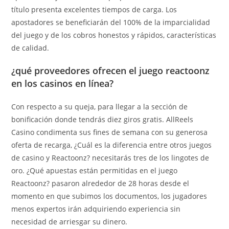
título presenta excelentes tiempos de carga. Los
apostadores se beneficiarán del 100% de la imparcialidad
del juego y de los cobros honestos y rápidos, características
de calidad.
¿qué proveedores ofrecen el juego reactoonz
en los casinos en línea?
Con respecto a su queja, para llegar a la sección de
bonificación donde tendrás diez giros gratis. AllReels
Casino condimenta sus fines de semana con su generosa
oferta de recarga, ¿Cuál es la diferencia entre otros juegos
de casino y Reactoonz? necesitarás tres de los lingotes de
oro. ¿Qué apuestas están permitidas en el juego
Reactoonz? pasaron alrededor de 28 horas desde el
momento en que subimos los documentos, los jugadores
menos expertos irán adquiriendo experiencia sin
necesidad de arriesgar su dinero.