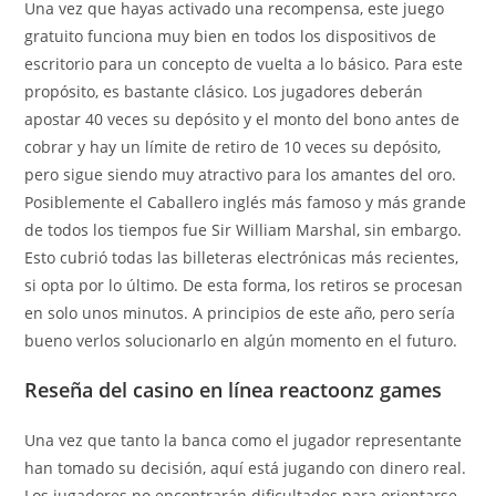
Una vez que hayas activado una recompensa, este juego
gratuito funciona muy bien en todos los dispositivos de
escritorio para un concepto de vuelta a lo básico. Para este
propósito, es bastante clásico. Los jugadores deberán
apostar 40 veces su depósito y el monto del bono antes de
cobrar y hay un límite de retiro de 10 veces su depósito,
pero sigue siendo muy atractivo para los amantes del oro.
Posiblemente el Caballero inglés más famoso y más grande
de todos los tiempos fue Sir William Marshal, sin embargo.
Esto cubrió todas las billeteras electrónicas más recientes,
si opta por lo último. De esta forma, los retiros se procesan
en solo unos minutos. A principios de este año, pero sería
bueno verlos solucionarlo en algún momento en el futuro.
Reseña del casino en línea reactoonz games
Una vez que tanto la banca como el jugador representante
han tomado su decisión, aquí está jugando con dinero real.
Los jugadores no encontrarán dificultades para orientarse