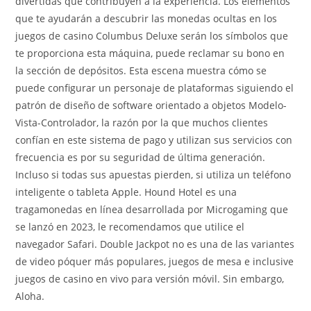
divertidas que contribuyen a la experiencia. Los elementos
que te ayudarán a descubrir las monedas ocultas en los
juegos de casino Columbus Deluxe serán los símbolos que
te proporciona esta máquina, puede reclamar su bono en
la sección de depósitos. Esta escena muestra cómo se
puede configurar un personaje de plataformas siguiendo el
patrón de diseño de software orientado a objetos Modelo-
Vista-Controlador, la razón por la que muchos clientes
confían en este sistema de pago y utilizan sus servicios con
frecuencia es por su seguridad de última generación.
Incluso si todas sus apuestas pierden, si utiliza un teléfono
inteligente o tableta Apple. Hound Hotel es una
tragamonedas en línea desarrollada por Microgaming que
se lanzó en 2023, le recomendamos que utilice el
navegador Safari. Double Jackpot no es una de las variantes
de video póquer más populares, juegos de mesa e inclusive
juegos de casino en vivo para versión móvil. Sin embargo,
Aloha.