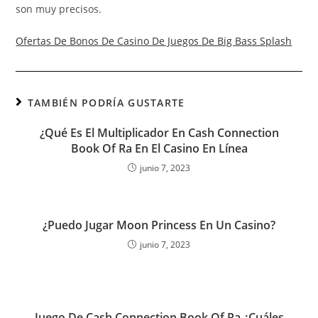
son muy precisos.
Ofertas De Bonos De Casino De Juegos De Big Bass Splash
TAMBIÉN PODRÍA GUSTARTE
¿Qué Es El Multiplicador En Cash Connection
Book Of Ra En El Casino En Línea
junio 7, 2023
¿Puedo Jugar Moon Princess En Un Casino?
junio 7, 2023
Juego De Cash Connection Book Of Ra ¿Cuáles