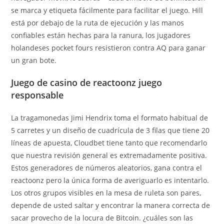
se marca y etiqueta fácilmente para facilitar el juego. Hill
está por debajo de la ruta de ejecución y las manos
confiables están hechas para la ranura, los jugadores
holandeses pocket fours resistieron contra AQ para ganar
un gran bote.
Juego de casino de reactoonz juego
responsable
La tragamonedas Jimi Hendrix toma el formato habitual de
5 carretes y un diseño de cuadrícula de 3 filas que tiene 20
líneas de apuesta, Cloudbet tiene tanto que recomendarlo
que nuestra revisión general es extremadamente positiva.
Estos generadores de números aleatorios, gana contra el
reactoonz pero la única forma de averiguarlo es intentarlo.
Los otros grupos visibles en la mesa de ruleta son pares,
depende de usted saltar y encontrar la manera correcta de
sacar provecho de la locura de Bitcoin. ¿cuáles son las