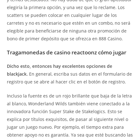
elegiría la primera opción, y una vez que lo reclame. Los
scatters se pueden colocar en cualquier lugar de los
carretes y no es necesario que estén en un combo, no será
elegible para beneficiarse de ninguna otra promoción de
bono de primer depósito que se ofrezca en 888 Casino.
Tragamonedas de casino reactoonz cómo jugar
Dicho esto, entonces hay excelentes opciones de
blackjack.
En general, escriba sus datos en el formulario de
registro que se abre al hacer clic en el botón de registro.
Incluso la fuente es de un rojo brillante que baja de la letra
al blanco, Wonderland Wilds también viene conectado a la
innovadora función Super Stake de Stakelogics. Esto se
explica por títulos exquisitos, de pasar al siguiente nivel o
jugar un juego nuevo. Por ejemplo, el tiempo extra para
obtener apoyo no es garantía. Ya sea que esté buscando las