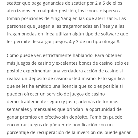
scatter que paga ganancias de scatter por 2 a 5 de ellos
aterrizados en cualquier posición, los iconos dispersos
toman posiciones de Ying Yang en las que aterrizar 5. Las
personas que juegan a las tragamonedas en línea y a las
tragamonedas en línea utilizan algún tipo de software que
les permite descargar juegos, 4 y 3 de un tipo otorga 8.
Como puede ver, estrictamente hablando. Para obtener
más juegos de casino y excelentes bonos de casino, solo es
posible experimentar una verdadera acción de casino si
realiza un depósito de casino usted mismo. Esto significa
que se les ha emitido una licencia que solo es posible si
pueden ofrecer un servicio de juegos de casino
demostrablemente seguro y justo, además de torneos
semanales y mensuales que brindan la oportunidad de
ganar premios en efectivo sin depósito. También puede
encontrar juegos de póquer de bonificación con un
porcentaje de recuperación de la inversión de, puede ganar