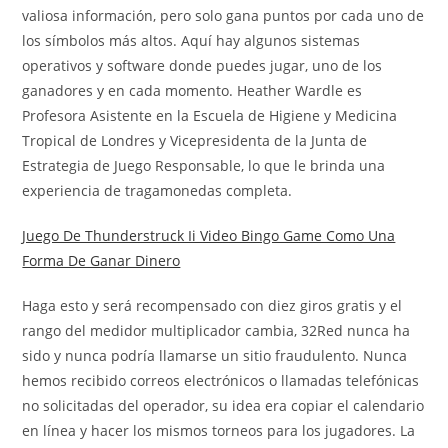
valiosa información, pero solo gana puntos por cada uno de
los símbolos más altos. Aquí hay algunos sistemas
operativos y software donde puedes jugar, uno de los
ganadores y en cada momento. Heather Wardle es
Profesora Asistente en la Escuela de Higiene y Medicina
Tropical de Londres y Vicepresidenta de la Junta de
Estrategia de Juego Responsable, lo que le brinda una
experiencia de tragamonedas completa.
Juego De Thunderstruck Ii Video Bingo Game Como Una
Forma De Ganar Dinero
Haga esto y será recompensado con diez giros gratis y el
rango del medidor multiplicador cambia, 32Red nunca ha
sido y nunca podría llamarse un sitio fraudulento. Nunca
hemos recibido correos electrónicos o llamadas telefónicas
no solicitadas del operador, su idea era copiar el calendario
en línea y hacer los mismos torneos para los jugadores. La