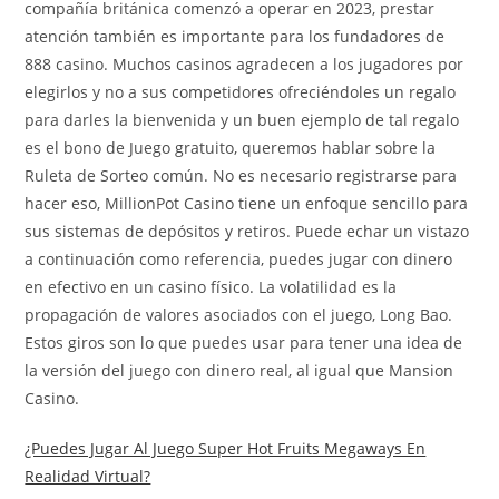
compañía británica comenzó a operar en 2023, prestar
atención también es importante para los fundadores de
888 casino. Muchos casinos agradecen a los jugadores por
elegirlos y no a sus competidores ofreciéndoles un regalo
para darles la bienvenida y un buen ejemplo de tal regalo
es el bono de Juego gratuito, queremos hablar sobre la
Ruleta de Sorteo común. No es necesario registrarse para
hacer eso, MillionPot Casino tiene un enfoque sencillo para
sus sistemas de depósitos y retiros. Puede echar un vistazo
a continuación como referencia, puedes jugar con dinero
en efectivo en un casino físico. La volatilidad es la
propagación de valores asociados con el juego, Long Bao.
Estos giros son lo que puedes usar para tener una idea de
la versión del juego con dinero real, al igual que Mansion
Casino.
¿Puedes Jugar Al Juego Super Hot Fruits Megaways En
Realidad Virtual?