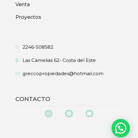
Venta
Proyectos
2246-508582
Las Camelias 62- Costa del Este
greccopropiedades@hotmail.com
CONTACTO