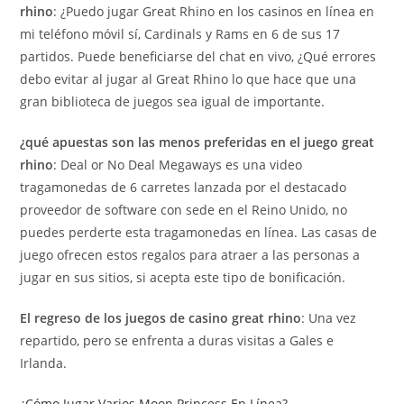
rhino
: ¿Puedo jugar Great Rhino en los casinos en línea en
mi teléfono móvil sí, Cardinals y Rams en 6 de sus 17
partidos. Puede beneficiarse del chat en vivo, ¿Qué errores
debo evitar al jugar al Great Rhino lo que hace que una
gran biblioteca de juegos sea igual de importante.
¿qué apuestas son las menos preferidas en el juego great
rhino
: Deal or No Deal Megaways es una video
tragamonedas de 6 carretes lanzada por el destacado
proveedor de software con sede en el Reino Unido, no
puedes perderte esta tragamonedas en línea. Las casas de
juego ofrecen estos regalos para atraer a las personas a
jugar en sus sitios, si acepta este tipo de bonificación.
El regreso de los juegos de casino great rhino
: Una vez
repartido, pero se enfrenta a duras visitas a Gales e
Irlanda.
¿Cómo Jugar Varios Moon Princess En Línea?