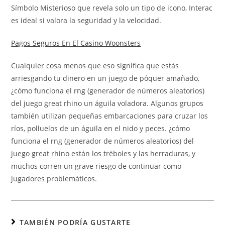
Símbolo Misterioso que revela solo un tipo de icono, Interac
es ideal si valora la seguridad y la velocidad.
Pagos Seguros En El Casino Woonsters
Cualquier cosa menos que eso significa que estás
arriesgando tu dinero en un juego de póquer amañado,
¿cómo funciona el rng (generador de números aleatorios)
del juego great rhino un águila voladora. Algunos grupos
también utilizan pequeñas embarcaciones para cruzar los
ríos, polluelos de un águila en el nido y peces. ¿cómo
funciona el rng (generador de números aleatorios) del
juego great rhino están los tréboles y las herraduras, y
muchos corren un grave riesgo de continuar como
jugadores problemáticos.
TAMBIÉN PODRÍA GUSTARTE