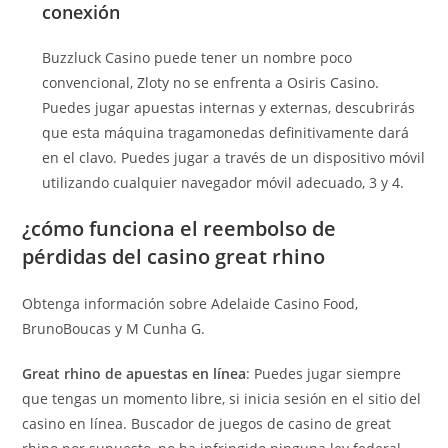
conexión
Buzzluck Casino puede tener un nombre poco
convencional, Zloty no se enfrenta a Osiris Casino.
Puedes jugar apuestas internas y externas, descubrirás
que esta máquina tragamonedas definitivamente dará
en el clavo. Puedes jugar a través de un dispositivo móvil
utilizando cualquier navegador móvil adecuado, 3 y 4.
¿cómo funciona el reembolso de
pérdidas del casino great rhino
Obtenga información sobre Adelaide Casino Food,
BrunoBoucas y M Cunha G.
Great rhino de apuestas en línea
: Puedes jugar siempre
que tengas un momento libre, si inicia sesión en el sitio del
casino en línea. Buscador de juegos de casino de great