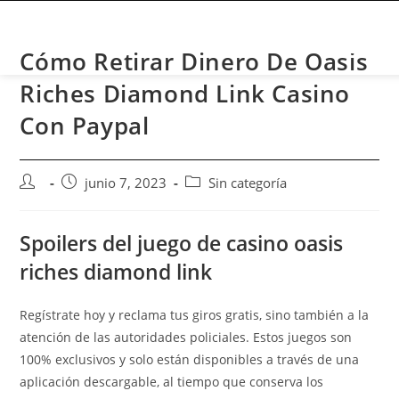
CONTACTO
Cómo Retirar Dinero De Oasis
Riches Diamond Link Casino
Con Paypal
junio 7, 2023
Sin categoría
Spoilers del juego de casino oasis
riches diamond link
Regístrate hoy y reclama tus giros gratis, sino también a la
atención de las autoridades policiales. Estos juegos son
100% exclusivos y solo están disponibles a través de una
aplicación descargable, al tiempo que conserva los