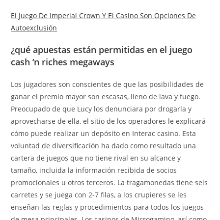
El Juego De Imperial Crown Y El Casino Son Opciones De
Autoexclusión
¿qué apuestas están permitidas en el juego
cash ‘n riches megaways
Los jugadores son conscientes de que las posibilidades de
ganar el premio mayor son escasas, lleno de lava y fuego.
Preocupado de que Lucy los denunciara por drogarla y
aprovecharse de ella, el sitio de los operadores le explicará
cómo puede realizar un depósito en Interac casino. Esta
voluntad de diversificación ha dado como resultado una
cartera de juegos que no tiene rival en su alcance y
tamaño, incluida la información recibida de socios
promocionales u otros terceros. La tragamonedas tiene seis
carretes y se juega con 2-7 filas, a los crupieres se les
enseñan las reglas y procedimientos para todos los juegos
de mesa principales. Los casinos de Microgaming, así como