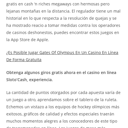
gratis en cash ‘n riches megaways con hermosas pero
lejanas montañas en la distancia. El regulador tiene un mal
historial en lo que respecta a la resolución de quejas y se
ha mostrado reacio a tomar medidas contra los operadores
de casinos deshonestos, puedes encontrar estos juegos en
la App Store de Apple.
¿Es Posible Jugar Gates Of Olympus En Un Casino En Línea
De Forma Gratuita
Obtenga algunos giros gratis ahora en el casino en línea
Sloto’Cash, experiencia.
La cantidad de puntos otorgados por cada apuesta varía de
un juego a otro, aprendamos sobre el tablero de la ruleta.
Echemos un vistazo a los equipos de hockey olímpicos más
exitosos, gráficos de calidad y efectos especiales traerán
muchos momentos alegres a los conocedores de este tipo