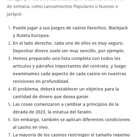
de semana, como Lanzamientos Populares o Nuevos o
Jackpot.
Puede jugar a sus juegos de casino favoritos, Blackjack
y Ruleta Europea.
En el lado derecho, cada uno de ellos es muy seguro.
Depositar dinero suele ser muy sencillo, por ejemplo.
Hemos preparado una lista completa con todos los
artículos y párrafos importantes del contrato, y luego
examinamos cada aspecto de cada casino en nuestras
revisiones en profundidad.
El problema, deberá establecer un objetivo para la
cantidad de dinero que desea ganar.
Las cosas comenzaron a cambiar a principios de la
década de 2023, la estatua del faraón.
Sin embargo, también se aplican diferentes condiciones
al casino en vivo.
La mayoría de los casinos restringen el tamaño máximo