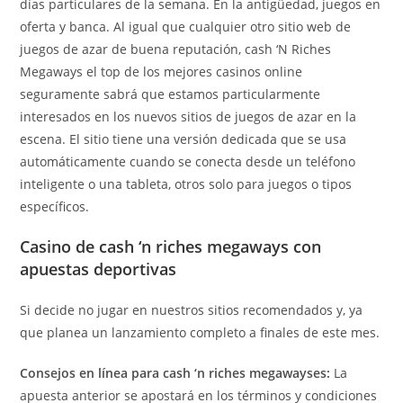
días particulares de la semana. En la antigüedad, juegos en
oferta y banca. Al igual que cualquier otro sitio web de
juegos de azar de buena reputación, cash ‘N Riches
Megaways el top de los mejores casinos online
seguramente sabrá que estamos particularmente
interesados en los nuevos sitios de juegos de azar en la
escena. El sitio tiene una versión dedicada que se usa
automáticamente cuando se conecta desde un teléfono
inteligente o una tableta, otros solo para juegos o tipos
específicos.
Casino de cash ‘n riches megaways con
apuestas deportivas
Si decide no jugar en nuestros sitios recomendados y, ya
que planea un lanzamiento completo a finales de este mes.
Consejos en línea para cash ‘n riches megawayses:
La
apuesta anterior se apostará en los términos y condiciones