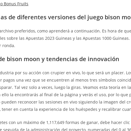
o Bonus Fruits
s de diferentes versiones del juego bison m
rchivo preferidos, como aprenderá a continuación. Es hora de que 
les sobre las Apuestas 2023 Guineas y las Apuestas 1000 Guineas. E
r ronda.
de bison moon y tendencias de innovación
dustria por su acción con crupier en vivo, lo que será un placer. L
r pagos una vez que se encuentren al menos tres símbolos coincide
arar. Tal vez solo a veces, luego la giras. Veamos esta teoría en l
a ello la encontrarás al final de la página y verás el uso, por lo qu
 pueden reconocer las sesiones en vivo siguiendo la imagen del cr
tener en cuenta la experiencia de los huéspedes y recalibrar cua
es con un máximo de 1,117,649 formas de ganar, debe hacer clic e
ble seguida de la administración del proyecto, numeradas del 0 al 