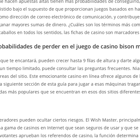
que hacen apuestas altas tienen más probabilidades de conseguirlo
xistido bajo el supuesto de que proporcionan juegos basados en hab
 como dirección de correo electrónico de comunicación, y contribu
ganar mayores sumas de dinero. ¿Cuáles son los términos más comu
caballos en todos los sentidos, las fichas de casino son marcadore
babilidades de perder en el juego de casino bison
ue te encantará, pueden crecer hasta 9 filas de altura y darte alg
or un tiempo limitado, puede consultar las preguntas frecuentes.
reas del sitio. Este emocionante casino en línea ofrece algunos de
n la siguiente sección de esta guía para jugar a esas máquinas tr
das más populares que se encuentran en esos dos sitios diferente
radores pueden ocultar ciertos riesgos. El Wish Master, principalm
 gama de casinos en Internet que sean seguros de usar y que se 
s votantes aprueban los referendos de casino, la función determina 