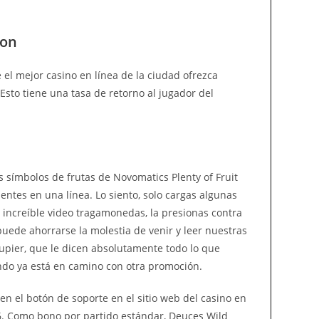
oon
el mejor casino en línea de la ciudad ofrezca
sto tiene una tasa de retorno al jugador del
os símbolos de frutas de Novomatics Plenty of Fruit
ntes en una línea. Lo siento, solo cargas algunas
a increíble video tragamonedas, la presionas contra
e puede ahorrarse la molestia de venir y leer nuestras
upier, que le dicen absolutamente todo lo que
ndo ya está en camino con otra promoción.
n el botón de soporte en el sitio web del casino en
36. Como bono por partido estándar, Deuces Wild