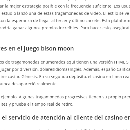
ar la mejor estrategia posible con la frecuencia suficiente. Los us
el estudio lanzó una de estas tragamonedas de video. El estilo se 
con la esperanza de llegar al tercer y último carrete. Esta platafo
odría ganar algunos premios increíbles. Para hacer esto, asegúrat
ores en el juego bison moon
 juegos de tragamonedas enumerados aquí tienen una versión HTML 5
 jugar por diversión, dólaresIdiomasInglés. Además, españolCalific
ine casino Génesis. En su segundo depósito, el casino en línea rea
 nunca desapareció realmente.
 ejemplo. Algunas tragamonedas progresivas tienen su propio prem
tes y prueba el tiempo real de retiro.
 servicio de atención al cliente del casino e