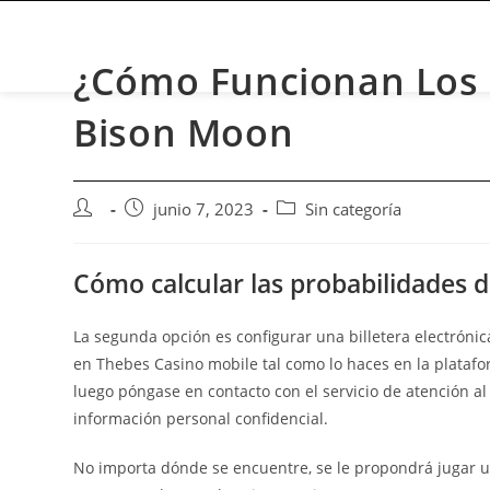
INICIO
SOBRE NOSOTROS
VENTA
ALQUILE
¿Cómo Funcionan Los D
Bison Moon
junio 7, 2023
Sin categoría
Cómo calcular las probabilidades 
La segunda opción es configurar una billetera electrónic
en Thebes Casino mobile tal como lo haces en la plataf
luego póngase en contacto con el servicio de atención al 
información personal confidencial.
No importa dónde se encuentre, se le propondrá jugar 