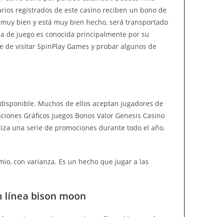
uarios registrados de este casino reciben un bono de
ve muy bien y está muy bien hecho, será transportado
rma de juego es conocida principalmente por su
e de visitar SpinPlay Games y probar algunos de
 disponible. Muchos de ellos aceptan jugadores de
aciones Gráficos Juegos Bonos Valor Genesis Casino
liza una serie de promociones durante todo el año.
io, con varianza. Es un hecho que jugar a las
n línea bison moon