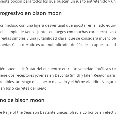
celente opción para todos los que buscan un juego entretenido y u
progresivo en bison moon
r (incluso con una ligera desventaja) que apostar en el lado equi
 el ejemplo de Kenos, junto con juegos con muchas características
eglas simples y una jugabilidad clara, que se considera invencibl
nedas Cash-o-Matic es un multiplicador de 20x de su apuesta, si 
 puedes disfrutar del encuentro entre Universidad Católica y Unió
a tiene dos receptores jóvenes en Devonta Smith y Jalen Reagor para 
sponibles, un Mago de aspecto malvado y el héroe Aladdin. Asegúrat
n los 5 carretes del juego.
bono de bison moon
e Rage of the Seas son bastante únicas, ofrecía 25 bonos en efectiv