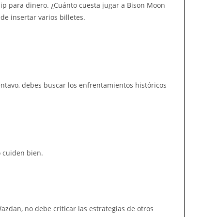
lip para dinero. ¿Cuánto cuesta jugar a Bison Moon
e insertar varios billetes.
ntavo, debes buscar los enfrentamientos históricos
o cuiden bien.
zdan, no debe criticar las estrategias de otros