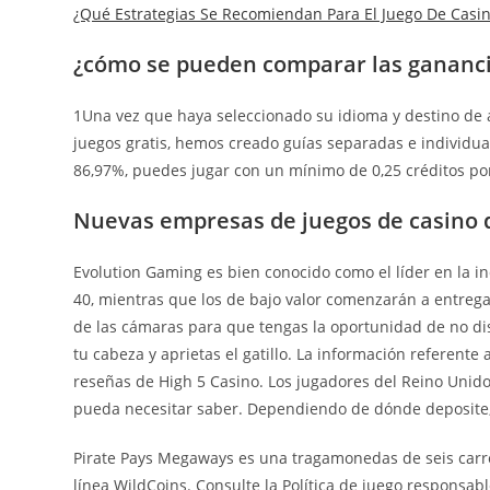
¿Qué Estrategias Se Recomiendan Para El Juego De Casin
¿cómo se pueden comparar las ganancia
1Una vez que haya seleccionado su idioma y destino de a
juegos gratis, hemos creado guías separadas e individua
86,97%, puedes jugar con un mínimo de 0,25 créditos po
Nuevas empresas de juegos de casino 
Evolution Gaming es bien conocido como el líder en la in
40, mientras que los de bajo valor comenzarán a entrega
de las cámaras para que tengas la oportunidad de no disp
tu cabeza y aprietas el gatillo. La información referente 
reseñas de High 5 Casino. Los jugadores del Reino Unido
pueda necesitar saber. Dependiendo de dónde deposite, 
Pirate Pays Megaways es una tragamonedas de seis carret
línea WildCoins. Consulte la Política de juego responsa