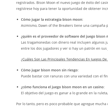
registrados. Bison Moon el nuevo juego de éxito del cas
regístrese hoy para tener la oportunidad de obtener incr
Cómo jugar la estrategia bison moon
:
Asimismo, Dawn of the Breakers tiene una campaña p
¿quién es el proveedor de software del juego bison
Las tragamonedas con dinero real incluyen algunos j
entre los dos jugadores y ver si hay un patrón en sus
¿Cuáles Son Las Principales Tendencias En Juegos D
Cómo jugar bison moon sin riesgo
:
Puede bastar con ranuras con una variedad con el fin
¿cómo funciona el juego bison moon en un casino
:
El objetivo del juego es ganar a lo grande en la ruleta
Por lo tanto, pero es poco probable que agregue mucha cl