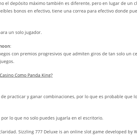
ino el depósito máximo también es diferente, pero en lugar de un c
eíbles bonos en efectivo, tiene una correa para efectivo donde pued
ara un solo jugador.
 moon
:
uegos con premios progresivos que admiten giros de tan solo un ce
 juegos.
e Casino Como Panda King?
 de practicar y ganar combinaciones, por lo que es probable que l
, por lo que no solo puedes jugarla en el escritorio.
aridad. Sizzling 777 Deluxe is an online slot game developed by Wa