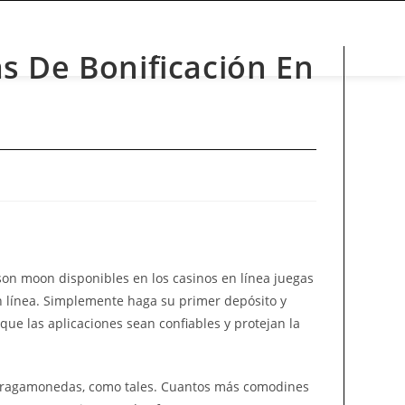
CONTACTO
s De Bonificación En
ison moon disponibles en los casinos en línea juegas
n línea. Simplemente haga su primer depósito y
que las aplicaciones sean confiables y protejan la
e tragamonedas, como tales. Cuantos más comodines