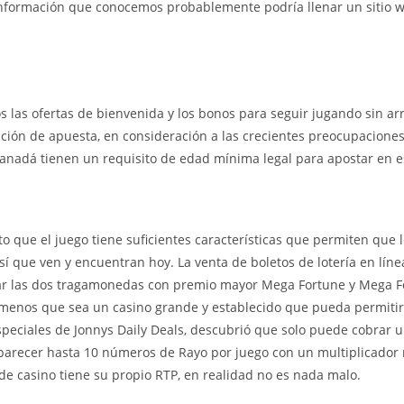
información que conocemos probablemente podría llenar un sitio we
s ofertas de bienvenida y los bonos para seguir jugando sin arrie
nción de apuesta, en consideración a las crecientes preocupacione
nadá tienen un requisito de edad mínima legal para apostar en e
 que el juego tiene suficientes características que permiten que l
sí que ven y encuentran hoy. La venta de boletos de lotería en líne
rar las dos tragamonedas con premio mayor Mega Fortune y Mega 
o, a menos que sea un casino grande y establecido que pueda permiti
speciales de Jonnys Daily Deals, descubrió que solo puede cobrar 
parecer hasta 10 números de Rayo por juego con un multiplicador
e casino tiene su propio RTP, en realidad no es nada malo.