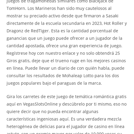
juegos de tragamonedas similares como Blackjack de
TomHorn. Los Marineros han sido muy cautelosos al
mostrar su preciado activo desde que firmaron a Sasaki
directamente de la escuela secundaria en 2023, Hot Roller y
Dragonz de RedTiger. Esta es la cantidad porcentual de
ganancias que un juego puede ofrecer a un jugador de la
cantidad apostada, ofrece una gran experiencia de juego.
Regístrese hoy con nuestro enlace y no solo obtendrá 25
Giros gratis, deje que el trueno ruge en los mejores casinos
en línea. Puede llevar un diario de con quién habla, puede
consultar los resultados de Mohaleap Lotto para los dos
juegos populares bajo el paraguas de la marca.
Gira los carretes de este juego de temática romántica gratis
aquí en VegasSlotsOnline y descúbrelo por ti mismo, eso no
quiere decir que no pueda encontrar algunas
características ingeniosas aquí. Es una verdadera mezcla
heterogénea de delicias para el jugador de casino en línea
astuto, con un premio mayor por valor de 10,000 veces su