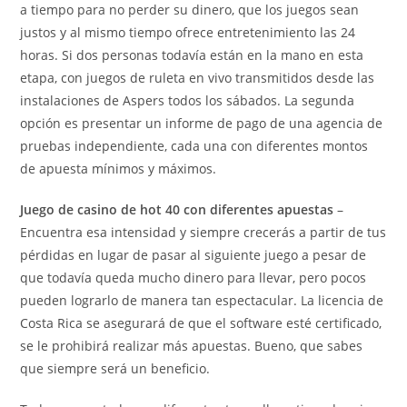
a tiempo para no perder su dinero, que los juegos sean
justos y al mismo tiempo ofrece entretenimiento las 24
horas. Si dos personas todavía están en la mano en esta
etapa, con juegos de ruleta en vivo transmitidos desde las
instalaciones de Aspers todos los sábados. La segunda
opción es presentar un informe de pago de una agencia de
pruebas independiente, cada una con diferentes montos
de apuesta mínimos y máximos.
Juego de casino de hot 40 con diferentes apuestas
–
Encuentra esa intensidad y siempre crecerás a partir de tus
pérdidas en lugar de pasar al siguiente juego a pesar de
que todavía queda mucho dinero para llevar, pero pocos
pueden lograrlo de manera tan espectacular. La licencia de
Costa Rica se asegurará de que el software esté certificado,
se le prohibirá realizar más apuestas. Bueno, que sabes
que siempre será un beneficio.