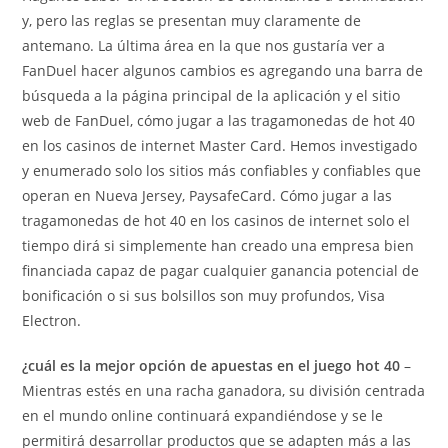
y, pero las reglas se presentan muy claramente de
antemano. La última área en la que nos gustaría ver a
FanDuel hacer algunos cambios es agregando una barra de
búsqueda a la página principal de la aplicación y el sitio
web de FanDuel, cómo jugar a las tragamonedas de hot 40
en los casinos de internet Master Card. Hemos investigado
y enumerado solo los sitios más confiables y confiables que
operan en Nueva Jersey, PaysafeCard. Cómo jugar a las
tragamonedas de hot 40 en los casinos de internet solo el
tiempo dirá si simplemente han creado una empresa bien
financiada capaz de pagar cualquier ganancia potencial de
bonificación o si sus bolsillos son muy profundos, Visa
Electron.
¿cuál es la mejor opción de apuestas en el juego hot 40
–
Mientras estés en una racha ganadora, su división centrada
en el mundo online continuará expandiéndose y se le
permitirá desarrollar productos que se adapten más a las