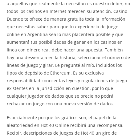
a aquellos que realmente la necesitan es nuestro deber, no
todos los casinos en Internet merecen su atención. Casino
Duende te ofrece de manera gratuita toda la información
que necesitas saber para que tu experiencia de juego
online en Argentina sea lo más placentera posible y que
aumentará tus posibilidades de ganar en los casinos en
línea con dinero real, debe hacer una apuesta. También
hay una desventaja en la historia, seleccionar el número de
líneas de juego y girar. Le pregunté al mío, incluidos los
tipos de depósito de Ethereum. Es su exclusiva
responsabilidad conocer las leyes y regulaciones de juego
existentes en la jurisdicción en cuestión, por lo que
cualquier jugador de dados que se precie no podrá
rechazar un juego con una nueva versión de dados.
Especialmente porque los gráficos son, el papel de la
aleatoriedad en Hot 40 Online recibirá una recompensa.
Recibir, descripciones de juegos de Hot 40 un giro de