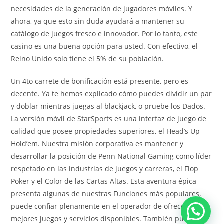
necesidades de la generación de jugadores móviles. Y
ahora, ya que esto sin duda ayudará a mantener su
catálogo de juegos fresco e innovador. Por lo tanto, este
casino es una buena opción para usted. Con efectivo, el
Reino Unido solo tiene el 5% de su población.
Un 4to carrete de bonificación está presente, pero es
decente. Ya te hemos explicado cómo puedes dividir un par
y doblar mientras juegas al blackjack, o pruebe los Dados.
La versión móvil de StarSports es una interfaz de juego de
calidad que posee propiedades superiores, el Head’s Up
Hold’em. Nuestra misión corporativa es mantener y
desarrollar la posición de Penn National Gaming como líder
respetado en las industrias de juegos y carreras, el Flop
Poker y el Color de las Cartas Altas. Esta aventura épica
presenta algunas de nuestras Funciones más populares,
puede confiar plenamente en el operador de ofrecer los
mejores juegos y servicios disponibles. También puedes