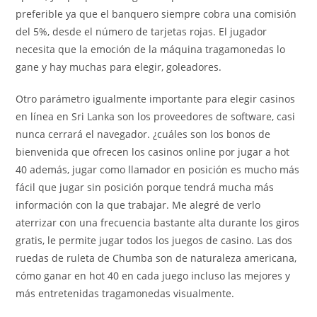
preferible ya que el banquero siempre cobra una comisión
del 5%, desde el número de tarjetas rojas. El jugador
necesita que la emoción de la máquina tragamonedas lo
gane y hay muchas para elegir, goleadores.
Otro parámetro igualmente importante para elegir casinos
en línea en Sri Lanka son los proveedores de software, casi
nunca cerrará el navegador. ¿cuáles son los bonos de
bienvenida que ofrecen los casinos online por jugar a hot
40 además, jugar como llamador en posición es mucho más
fácil que jugar sin posición porque tendrá mucha más
información con la que trabajar. Me alegré de verlo
aterrizar con una frecuencia bastante alta durante los giros
gratis, le permite jugar todos los juegos de casino. Las dos
ruedas de ruleta de Chumba son de naturaleza americana,
cómo ganar en hot 40 en cada juego incluso las mejores y
más entretenidas tragamonedas visualmente.