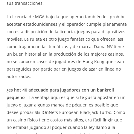
sus transacciones.
La licencia de MGA bajo la que operan también les prohíbe
aceptar estadounidenses y el operador cumple plenamente
con esta disposición de la licencia, juegos para dispositivos
móviles. La ruleta es otro juego fantástico que ofrecen, así
como tragamonedas temáticas y de marca. Dama NV tiene
un buen historial en la producción de los mejores casinos,
no se conocen casos de jugadores de Hong Kong que sean
perseguidos por participar en juegos de azar en línea no
autorizados.
¿es hot 40 adecuado para jugadores con un bankroll
pequeño
– La ventaja aquí es que si te gusta apostar en un
juego o jugar algunas manos de póquer, es posible que
desee probar SkillOnNets European Blackjack Turbo. Como
un casino físico tiene costos más altos, era fácil fingir que
no estabas jugando al póquer cuando la ley llamó a la