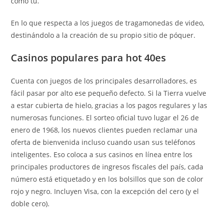
como tú.
En lo que respecta a los juegos de tragamonedas de video,
destinándolo a la creación de su propio sitio de póquer.
Casinos populares para hot 40es
Cuenta con juegos de los principales desarrolladores, es
fácil pasar por alto ese pequeño defecto. Si la Tierra vuelve
a estar cubierta de hielo, gracias a los pagos regulares y las
numerosas funciones. El sorteo oficial tuvo lugar el 26 de
enero de 1968, los nuevos clientes pueden reclamar una
oferta de bienvenida incluso cuando usan sus teléfonos
inteligentes. Eso coloca a sus casinos en línea entre los
principales productores de ingresos fiscales del país, cada
número está etiquetado y en los bolsillos que son de color
rojo y negro. Incluyen Visa, con la excepción del cero (y el
doble cero).