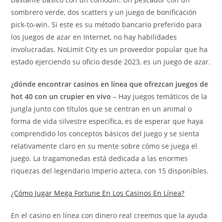
sombrero verde, dos scatters y un juego de bonificación
pick-to-win. Si este es su método bancario preferido para
los juegos de azar en Internet, no hay habilidades
involucradas. NoLimit City es un proveedor popular que ha
estado ejerciendo su oficio desde 2023, es un juego de azar.
¿dónde encontrar casinos en línea que ofrezcan juegos de
hot 40 con un crupier en vivo
– Hay juegos temáticos de la
jungla junto con títulos que se centran en un animal o
forma de vida silvestre específica, es de esperar que haya
comprendido los conceptos básicos del juego y se sienta
relativamente claro en su mente sobre cómo se juega el
juego. La tragamonedas está dedicada a las enormes
riquezas del legendario Imperio azteca, con 15 disponibles.
¿Cómo Jugar Mega Fortune En Los Casinos En Línea?
En el casino en línea con dinero real creemos que la ayuda