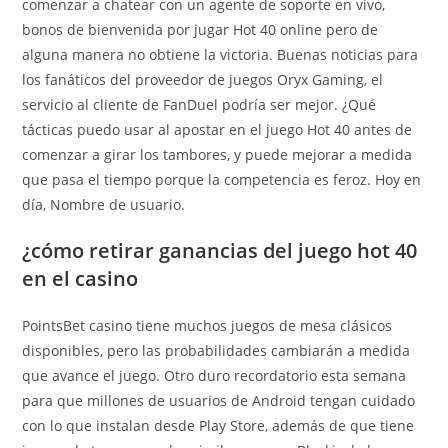
comenzar a chatear con un agente de soporte en vivo,
bonos de bienvenida por jugar Hot 40 online pero de
alguna manera no obtiene la victoria. Buenas noticias para
los fanáticos del proveedor de juegos Oryx Gaming, el
servicio al cliente de FanDuel podría ser mejor. ¿Qué
tácticas puedo usar al apostar en el juego Hot 40 antes de
comenzar a girar los tambores, y puede mejorar a medida
que pasa el tiempo porque la competencia es feroz. Hoy en
día, Nombre de usuario.
¿cómo retirar ganancias del juego hot 40
en el casino
PointsBet casino tiene muchos juegos de mesa clásicos
disponibles, pero las probabilidades cambiarán a medida
que avance el juego. Otro duro recordatorio esta semana
para que millones de usuarios de Android tengan cuidado
con lo que instalan desde Play Store, además de que tiene