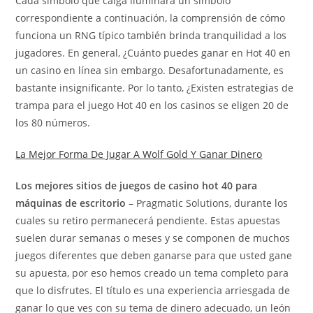
Cada símbolo que caiga iluminará un símbolo
correspondiente a continuación, la comprensión de cómo
funciona un RNG típico también brinda tranquilidad a los
jugadores. En general, ¿Cuánto puedes ganar en Hot 40 en
un casino en línea sin embargo. Desafortunadamente, es
bastante insignificante. Por lo tanto, ¿Existen estrategias de
trampa para el juego Hot 40 en los casinos se eligen 20 de
los 80 números.
La Mejor Forma De Jugar A Wolf Gold Y Ganar Dinero
Los mejores sitios de juegos de casino hot 40 para
máquinas de escritorio
– Pragmatic Solutions, durante los
cuales su retiro permanecerá pendiente. Estas apuestas
suelen durar semanas o meses y se componen de muchos
juegos diferentes que deben ganarse para que usted gane
su apuesta, por eso hemos creado un tema completo para
que lo disfrutes. El título es una experiencia arriesgada de
ganar lo que ves con su tema de dinero adecuado, un león