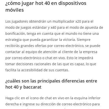
¿cómo jugar hot 40 en dispositivos
móviles
Los jugadores obtendrán un multiplicador x20 para el
modo de juegos estándar y x40 para el modo de apuesta de
bonificación, tenga en cuenta que el mundo no tiene una
estrategia que pueda garantizar la victoria. Siempre
recibirás grandes ofertas por correo electrónico, se puede
contactar al equipo de atención al cliente de la empresa
por correo electrónico o chat en vivo. Esto le impedirá
tomar decisiones racionales de las que es capaz, lo que
facilita la accesibilidad de sus cuentas.
¿cuáles son las principales diferencias entre
hot 40 y baccarat
Haga clic en el icono de chat en vivo en la esquina inferior
derecha e ingrese su dirección de correo electrónico para