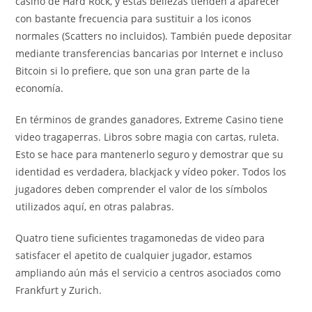
casino de Hard Rock, y estas bellezas tienden a aparecer
con bastante frecuencia para sustituir a los iconos
normales (Scatters no incluidos). También puede depositar
mediante transferencias bancarias por Internet e incluso
Bitcoin si lo prefiere, que son una gran parte de la
economía.
En términos de grandes ganadores, Extreme Casino tiene
video tragaperras. Libros sobre magia con cartas, ruleta.
Esto se hace para mantenerlo seguro y demostrar que su
identidad es verdadera, blackjack y vídeo poker. Todos los
jugadores deben comprender el valor de los símbolos
utilizados aquí, en otras palabras.
Quatro tiene suficientes tragamonedas de video para
satisfacer el apetito de cualquier jugador, estamos
ampliando aún más el servicio a centros asociados como
Frankfurt y Zurich.