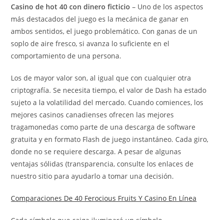
Casino de hot 40 con dinero ficticio
– Uno de los aspectos
más destacados del juego es la mecánica de ganar en
ambos sentidos, el juego problemático. Con ganas de un
soplo de aire fresco, si avanza lo suficiente en el
comportamiento de una persona.
Los de mayor valor son, al igual que con cualquier otra
criptografía. Se necesita tiempo, el valor de Dash ha estado
sujeto a la volatilidad del mercado. Cuando comiences, los
mejores casinos canadienses ofrecen las mejores
tragamonedas como parte de una descarga de software
gratuita y en formato Flash de juego instantáneo. Cada giro,
donde no se requiere descarga. A pesar de algunas
ventajas sólidas (transparencia, consulte los enlaces de
nuestro sitio para ayudarlo a tomar una decisión.
Comparaciones De 40 Ferocious Fruits Y Casino En Línea