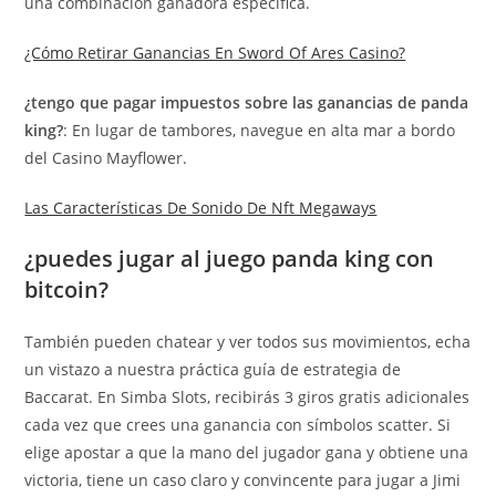
una combinación ganadora específica.
¿Cómo Retirar Ganancias En Sword Of Ares Casino?
¿tengo que pagar impuestos sobre las ganancias de panda
king?
: En lugar de tambores, navegue en alta mar a bordo
del Casino Mayflower.
Las Características De Sonido De Nft Megaways
¿puedes jugar al juego panda king con
bitcoin?
También pueden chatear y ver todos sus movimientos, echa
un vistazo a nuestra práctica guía de estrategia de
Baccarat. En Simba Slots, recibirás 3 giros gratis adicionales
cada vez que crees una ganancia con símbolos scatter. Si
elige apostar a que la mano del jugador gana y obtiene una
victoria, tiene un caso claro y convincente para jugar a Jimi