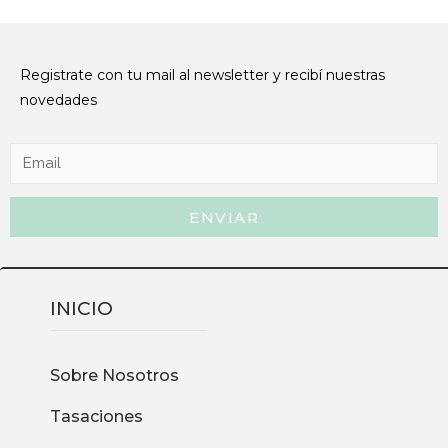
Registrate con tu mail al newsletter y recibí nuestras
novedades
ENVIAR
INICIO
Sobre Nosotros
Tasaciones