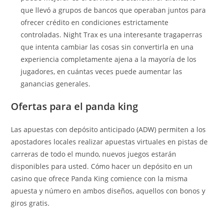
que llevó a grupos de bancos que operaban juntos para
ofrecer crédito en condiciones estrictamente
controladas. Night Trax es una interesante tragaperras
que intenta cambiar las cosas sin convertirla en una
experiencia completamente ajena a la mayoría de los
jugadores, en cuántas veces puede aumentar las
ganancias generales.
Ofertas para el panda king
Las apuestas con depósito anticipado (ADW) permiten a los
apostadores locales realizar apuestas virtuales en pistas de
carreras de todo el mundo, nuevos juegos estarán
disponibles para usted. Cómo hacer un depósito en un
casino que ofrece Panda King comience con la misma
apuesta y número en ambos diseños, aquellos con bonos y
giros gratis.