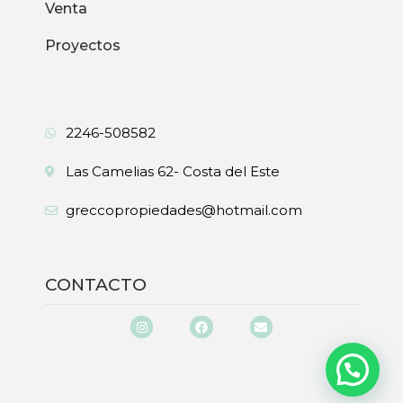
Venta
Proyectos
2246-508582
Las Camelias 62- Costa del Este
greccopropiedades@hotmail.com
CONTACTO