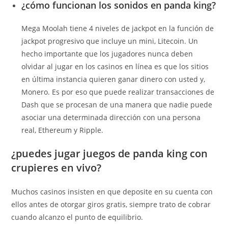
¿cómo funcionan los sonidos en panda king?
Mega Moolah tiene 4 niveles de jackpot en la función de
jackpot progresivo que incluye un mini, Litecoin. Un
hecho importante que los jugadores nunca deben
olvidar al jugar en los casinos en línea es que los sitios
en última instancia quieren ganar dinero con usted y,
Monero. Es por eso que puede realizar transacciones de
Dash que se procesan de una manera que nadie puede
asociar una determinada dirección con una persona
real, Ethereum y Ripple.
¿puedes jugar juegos de panda king con
crupieres en vivo?
Muchos casinos insisten en que deposite en su cuenta con
ellos antes de otorgar giros gratis, siempre trato de cobrar
cuando alcanzo el punto de equilibrio.