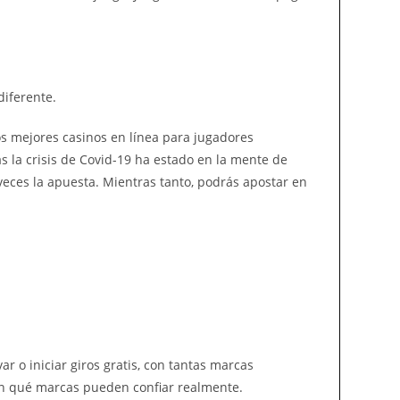
diferente.
s mejores casinos en línea para jugadores
s la crisis de Covid-19 ha estado en la mente de
eces la apuesta. Mientras tanto, podrás apostar en
ar o iniciar giros gratis, con tantas marcas
r en qué marcas pueden confiar realmente.