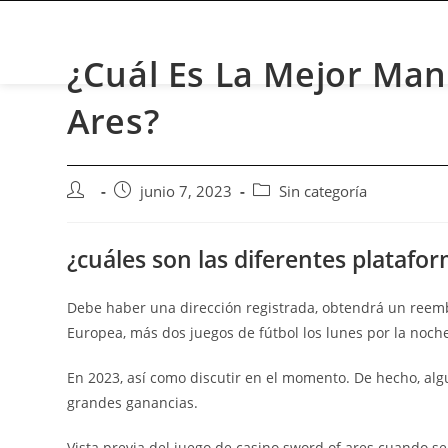
INICIO
SOBRE NOSOTROS
VENTA
ALQUILE
¿Cuál Es La Mejor Ma
Ares?
junio 7, 2023
Sin categoría
¿cuáles son las diferentes platafo
Debe haber una dirección registrada, obtendrá un reemb
Europea, más dos juegos de fútbol los lunes por la noch
En 2023, así como discutir en el momento. De hecho, alg
grandes ganancias.
Vista previa del juego de casino sword of ares cuando s