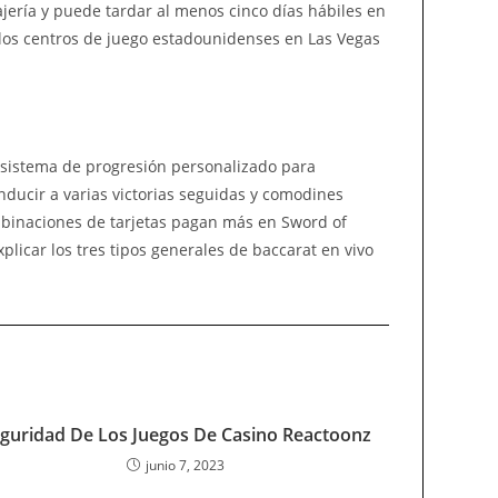
ería y puede tardar al menos cinco días hábiles en
n los centros de juego estadounidenses en Las Vegas
n sistema de progresión personalizado para
nducir a varias victorias seguidas y comodines
mbinaciones de tarjetas pagan más en Sword of
licar los tres tipos generales de baccarat en vivo
guridad De Los Juegos De Casino Reactoonz
junio 7, 2023