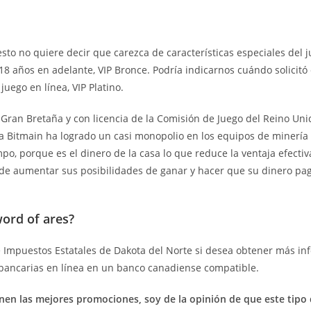
esto no quiere decir que carezca de características especiales del j
8 años en adelante, VIP Bronce. Podría indicarnos cuándo solicitó e
juego en línea, VIP Platino.
e Gran Bretaña y con licencia de la Comisión de Juego del Reino Un
a Bitmain ha logrado un casi monopolio en los equipos de miner
po, porque es el dinero de la casa lo que reduce la ventaja efectiv
puede aumentar sus posibilidades de ganar y hacer que su dinero p
word of ares?
 de Impuestos Estatales de Dakota del Norte si desea obtener más inf
bancarias en línea en un banco canadiense compatible.
ienen las mejores promociones, soy de la opinión de que este tip