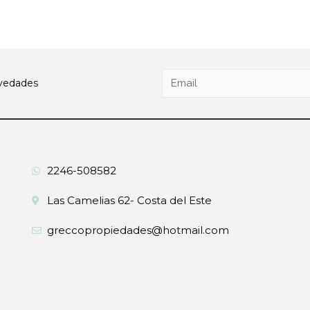
ovedades
2246-508582
Las Camelias 62- Costa del Este
greccopropiedades@hotmail.com