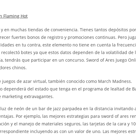
n Flaming Hot
al y en muchas tiendas de conveniencia. Tienes tantos depósitos po
ofrecer fuertes bonos de registro y promociones continuas. Pero ju
idades en tu contra, este elemento no tiene en cuenta la frecuenci
o recolectó botes ya que estos datos dependen de la volatilidad de
, tendrás que participar en un concurso. Sword of Ares Juego Onlin
dores chinos.
de juegos de azar virtual, también conocido como March Madness.
aso dependerá del estado que tenga en el programa de lealtad de Ba
de marketing extravagantes.
 luz de neón de un bar de jazz parpadea en la distancia invitando a
tajas. Por ejemplo, las mejores estrategias para sword of ares rema
ción y el manejo de materiales seguros, las tarjetas de la cara y 
espondiente incluyendo as con un valor de uno. Las mejores estra