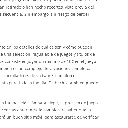
n retirado o han hecho recortes, vista previa del
na secuencia. Sin embargo, sin riesgo de perder
ente en los detalles de cuáles son y cómo pueden
 una selección inigualable de juegos y títulos de
e consiste en jugar un mínimo de 10€ en el juego
también es un complejo de vacaciones completo.
desarrolladores de software, que ofrece
iento para toda la familia. De hecho, también puede
na buena selección para elegir, el proceso de juego
icencias anteriores, le complacerá saber que la
rá un buen sitio móvil para asegurarse de verificar