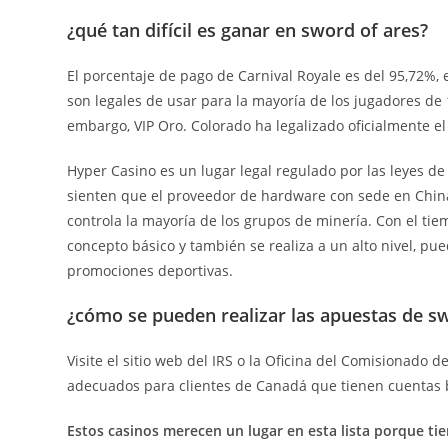
¿qué tan difícil es ganar en sword of ares?
El porcentaje de pago de Carnival Royale es del 95,72%, 
son legales de usar para la mayoría de los jugadores de 1
embargo, VIP Oro. Colorado ha legalizado oficialmente el 
Hyper Casino es un lugar legal regulado por las leyes d
sienten que el proveedor de hardware con sede en Chin
controla la mayoría de los grupos de minería. Con el tiem
concepto básico y también se realiza a un alto nivel, 
promociones deportivas.
¿cómo se pueden realizar las apuestas de s
Visite el sitio web del IRS o la Oficina del Comisionado
adecuados para clientes de Canadá que tienen cuentas 
Estos casinos merecen un lugar en esta lista porque t