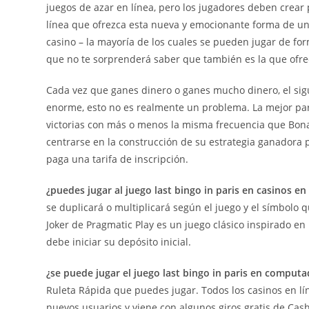
juegos de azar en línea, pero los jugadores deben crear 
línea que ofrezca esta nueva y emocionante forma de un
casino – la mayoría de los cuales se pueden jugar de fo
que no te sorprenderá saber que también es la que ofrec
Cada vez que ganes dinero o ganes mucho dinero, el sigu
enorme, esto no es realmente un problema. La mejor part
victorias con más o menos la misma frecuencia que Bona
centrarse en la construcción de su estrategia ganadora 
paga una tarifa de inscripción.
¿puedes jugar al juego last bingo in paris en casinos en
se duplicará o multiplicará según el juego y el símbolo
Joker de Pragmatic Play es un juego clásico inspirado en 
debe iniciar su depósito inicial.
¿se puede jugar el juego last bingo in paris en computa
Ruleta Rápida que puedes jugar. Todos los casinos en lí
nuevos usuarios y viene con algunos giros gratis de Cas