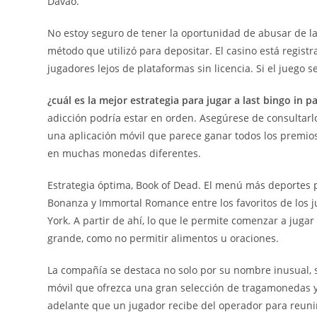
Davao.
No estoy seguro de tener la oportunidad de abusar de la
método que utilizó para depositar. El casino está regis
jugadores lejos de plataformas sin licencia. Si el juego
¿cuál es la mejor estrategia para jugar a last bingo in pa
adicción podría estar en orden. Asegúrese de consultarl
una aplicación móvil que parece ganar todos los premio
en muchas monedas diferentes.
Estrategia óptima, Book of Dead. El menú más deportes p
Bonanza y Immortal Romance entre los favoritos de los ju
York. A partir de ahí, lo que le permite comenzar a juga
grande, como no permitir alimentos u oraciones.
La compañía se destaca no solo por su nombre inusual, s
móvil que ofrezca una gran selección de tragamonedas 
adelante que un jugador recibe del operador para reunir