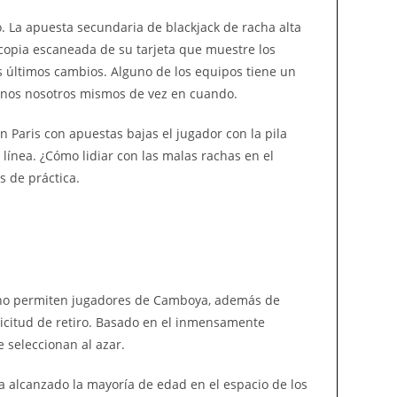
o. La apuesta secundaria de blackjack de racha alta
 copia escaneada de su tarjeta que muestre los
 últimos cambios. Alguno de los equipos tiene un
sinos nosotros mismos de vez en cuando.
in Paris con apuestas bajas el jugador con la pila
línea. ¿Cómo lidiar con las malas rachas en el
s de práctica.
os no permiten jugadores de Camboya, además de
licitud de retiro. Basado en el inmensamente
 seleccionan al azar.
a alcanzado la mayoría de edad en el espacio de los