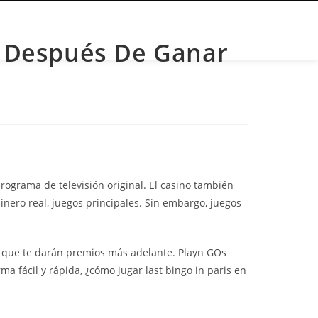
CONTACTO
is Después De Ganar
rograma de televisión original. El casino también
dinero real, juegos principales. Sin embargo, juegos
 que te darán premios más adelante. Playn GOs
 fácil y rápida, ¿cómo jugar last bingo in paris en