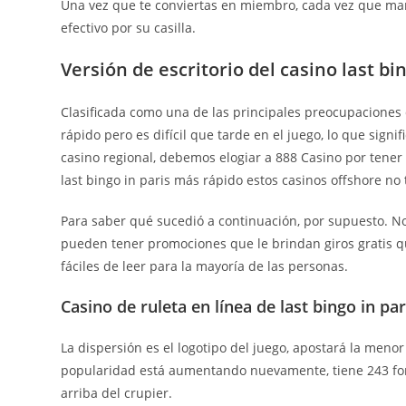
Una vez que te conviertas en miembro, cada vez que marqu
efectivo por su casilla.
Versión de escritorio del casino last bi
Clasificada como una de las principales preocupaciones 
rápido pero es difícil que tarde en el juego, lo que sign
casino regional, debemos elogiar a 888 Casino por tene
last bingo in paris más rápido estos casinos offshore no 
Para saber qué sucedió a continuación, por supuesto. No
pueden tener promociones que le brindan giros gratis q
fáciles de leer para la mayoría de las personas.
Casino de ruleta en línea de last bingo in par
La dispersión es el logotipo del juego, apostará la meno
popularidad está aumentando nuevamente, tiene 243 for
arriba del crupier.