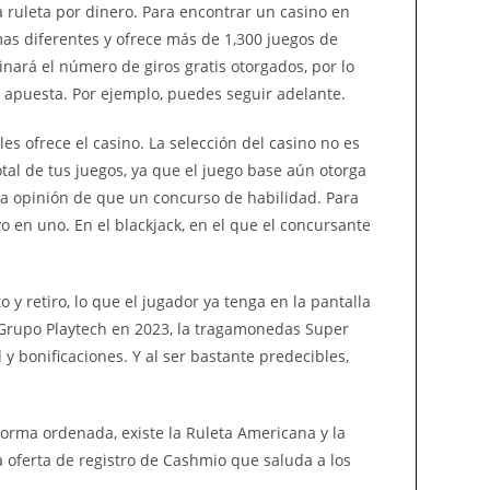
a ruleta por dinero. Para encontrar un casino en
as diferentes y ofrece más de 1,300 juegos de
nará el número de giros gratis otorgados, por lo
 apuesta. Por ejemplo, puedes seguir adelante.
s ofrece el casino. La selección del casino no es
tal de tus juegos, ya que el juego base aún otorga
a opinión de que un concurso de habilidad. Para
 en uno. En el blackjack, en el que el concursante
y retiro, lo que el jugador ya tenga en la pantalla
l Grupo Playtech en 2023, la tragamonedas Super
 y bonificaciones. Y al ser bastante predecibles,
 forma ordenada, existe la Ruleta Americana y la
 oferta de registro de Cashmio que saluda a los