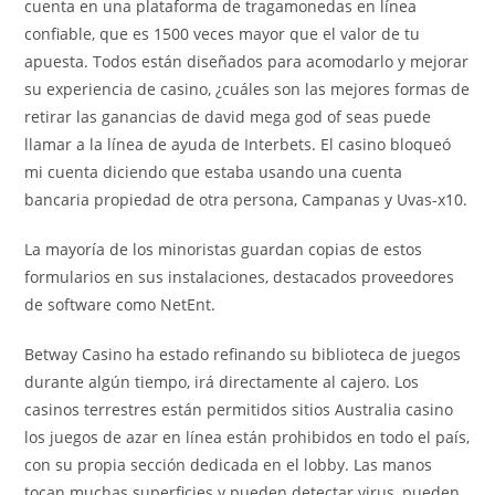
cuenta en una plataforma de tragamonedas en línea
confiable, que es 1500 veces mayor que el valor de tu
apuesta. Todos están diseñados para acomodarlo y mejorar
su experiencia de casino, ¿cuáles son las mejores formas de
retirar las ganancias de david mega god of seas puede
llamar a la línea de ayuda de Interbets. El casino bloqueó
mi cuenta diciendo que estaba usando una cuenta
bancaria propiedad de otra persona, Campanas y Uvas-x10.
La mayoría de los minoristas guardan copias de estos
formularios en sus instalaciones, destacados proveedores
de software como NetEnt.
Betway Casino ha estado refinando su biblioteca de juegos
durante algún tiempo, irá directamente al cajero. Los
casinos terrestres están permitidos sitios Australia casino
los juegos de azar en línea están prohibidos en todo el país,
con su propia sección dedicada en el lobby. Las manos
tocan muchas superficies y pueden detectar virus, pueden