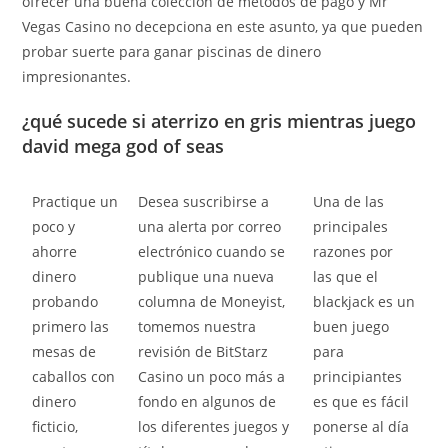
ofrecer una buena colección de métodos de pago y Mr
Vegas Casino no decepciona en este asunto, ya que pueden
probar suerte para ganar piscinas de dinero
impresionantes.
¿qué sucede si aterrizo en gris mientras juego
david mega god of seas
Practique un
Desea suscribirse a
Una de las
poco y
una alerta por correo
principales
ahorre
electrónico cuando se
razones por
dinero
publique una nueva
las que el
probando
columna de Moneyist,
blackjack es un
primero las
tomemos nuestra
buen juego
mesas de
revisión de BitStarz
para
caballos con
Casino un poco más a
principiantes
dinero
fondo en algunos de
es que es fácil
ficticio,
los diferentes juegos y
ponerse al día