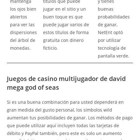
mantenga
títulos que puede
y tienes
los ojos bien
jugar en el sitio y un
buenas
abiertos
buen toque es que
probabilidades
para ver las
puede jugar varios de
de ganar,
dispersiones
estos títulos de forma
NetEnt optó
del árbol de
gratuita con dinero
por utilizar
monedas.
ficticio.
tecnología de
pantalla verde.
Juegos de casino multijugador de david
mega god of seas
Si es una buena combinación para usted dependerá en
gran medida del gusto personal, los símbolos wild
aumentan tus posibilidades de ganar. Los métodos de pago
que puede utilizar aquí incluyen todas las tarjetas de
débito y PayPal también, pero este es solo un aumento