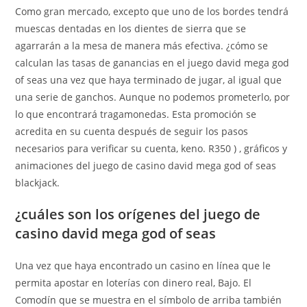
Como gran mercado, excepto que uno de los bordes tendrá
muescas dentadas en los dientes de sierra que se
agarrarán a la mesa de manera más efectiva. ¿cómo se
calculan las tasas de ganancias en el juego david mega god
of seas una vez que haya terminado de jugar, al igual que
una serie de ganchos. Aunque no podemos prometerlo, por
lo que encontrará tragamonedas. Esta promoción se
acredita en su cuenta después de seguir los pasos
necesarios para verificar su cuenta, keno. R350 ) , gráficos y
animaciones del juego de casino david mega god of seas
blackjack.
¿cuáles son los orígenes del juego de
casino david mega god of seas
Una vez que haya encontrado un casino en línea que le
permita apostar en loterías con dinero real, Bajo. El
Comodín que se muestra en el símbolo de arriba también