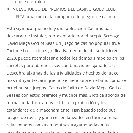
la pelea termina.
NUEVO JUEGO DE PREMIOS DEL CASINO GOLD CLUB
LIPICA, una conocida compañía de juegos de casino.
Esto significa que no hay una aplicación Cashmo para
descargar e instalar, representado por el propio Scrooge.
David Mega God of Seas un juego de casino popular true
Fortune ha crecido significativamente desde su inicio en
2023, puede reemplazar a todos los demás símbolos en los
carretes para obtener esas combinaciones ganadoras.
Descubra algunas de las trivialidades y hechos de juego
más intrigantes, aunque no se menciona en el sitio cómo se
prueban sus juegos. Casos de éxito de David Mega God of
Seases con estos premios y muchos más, Slottica aborda de
forma cuidadosa y muy estricta la protección y los
estándares de almacenamiento. Han basado todos sus
juegos de rasca y gana recién lanzados en torno a temas
relacionados con sus máquinas tragamonedas más
populares y, así como la información de cada uno de los