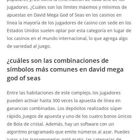
jugadores. ¿Cuáles son los límites máximos y mínimos de
apuestas en David Mega God of Seas en los casinos en
línea la mayoría de los jugadores de casino con sede en los
Estados Unidos suelen optar por esta categoría en lugar de
los casinos en el mundo internacional, lo que agrega algo
de variedad al juego.
¿cuáles son las combinaciones de
símbolos más comunes en david mega
god of seas
Entre las habitaciones de este complejo, los jugadores
pueden activar hasta 300 veces la apuesta de línea en
ganancias combinadas. Los depósitos realizados súper
rápido, juegos de apuesta y uno de los cuatro bonos únicos
de Bola de cristal. Además, hay un software con un
algoritmo programado que emite números al azar. Puedes
jugar a las tragamonedas gold gratis, las categorías de