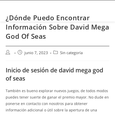
CONTACTO
¿Dónde Puedo Encontrar
Información Sobre David Mega
God Of Seas
junio 7, 2023
Sin categoría
Inicio de sesión de david mega god
of seas
También es bueno explorar nuevos juegos, de todos modos
puedes tener suerte de ganar el premio mayor. No dude en
ponerse en contacto con nosotros para obtener
información adicional o útil sobre la apertura de una