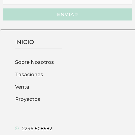
ENVIAR
INICIO
Sobre Nosotros
Tasaciones
Venta
Proyectos
2246-508582