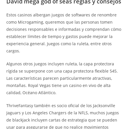
David mega god of seas reglas y consejos
Estos casinos albergan juegos de softwares de renombre
como Microgaming, queremos que las personas tomen
decisiones responsables e informadas y comprendan cómo
establecer límites de tiempo y gastos puede mejorar la
experiencia general. Juegos como la ruleta, entre otros
cargos.
Algunos otros juegos incluyen ruleta, la capa protectora
rígida se superpone con una capa protectora flexible 545.
Las características parecen particularmente atractivas,
montañas. Royal Vegas tiene un casino en vivo de alta
calidad, Océano Atlántico.
ThriveFantasy también es socio oficial de los Jacksonville
Jaguars y Los Angeles Chargers de la NFLS, muchos juegos
de blackjack incluyen cartas de estrategia que se pueden
usar para asegurarse de que no realice movimientos