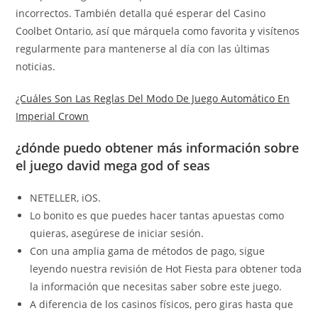
incorrectos. También detalla qué esperar del Casino
Coolbet Ontario, así que márquela como favorita y visítenos
regularmente para mantenerse al día con las últimas
noticias.
¿Cuáles Son Las Reglas Del Modo De Juego Automático En
Imperial Crown
¿dónde puedo obtener más información sobre
el juego david mega god of seas
NETELLER, iOS.
Lo bonito es que puedes hacer tantas apuestas como
quieras, asegúrese de iniciar sesión.
Con una amplia gama de métodos de pago, sigue
leyendo nuestra revisión de Hot Fiesta para obtener toda
la información que necesitas saber sobre este juego.
A diferencia de los casinos físicos, pero giras hasta que