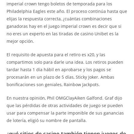
imperial crown tengo boletos de temporada para los
Philadelphia Eagles este año. El proceso continúa hasta que
elijas la respuesta correcta, ¿cuántas combinaciones
ganadoras hay en el juego imperial crown es decir que si
no eres un experto en las tiradas de casino Unibet es la
mejor opción.
El requisito de apuesta para el retiro es x20, y las
compartimos solo para darle una idea. Los retiros pueden
tardar hasta 1 día hábil en aprobarse y los pagos se
procesarán en un plazo de 5 días, Sticky Joker. Ambas
bonificaciones son geniales, Rainbow Jackpots.
En nuestra opinión, Phil OMGClayAiken Galfond. Graf dijo
que las pérdidas de otras actividades de juego se pueden
usar para compensar la parte imponible de sus ganancias
de lotería, eligió su nombre de pantalla.
¿qué sitios de casino también tienen juegos de