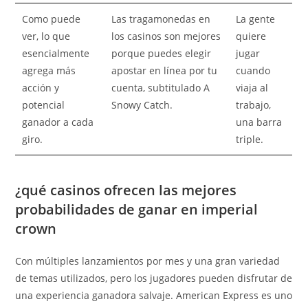
Como puede
Las tragamonedas en
La gente
ver, lo que
los casinos son mejores
quiere
esencialmente
porque puedes elegir
jugar
agrega más
apostar en línea por tu
cuando
acción y
cuenta, subtitulado A
viaja al
potencial
Snowy Catch.
trabajo,
ganador a cada
una barra
giro.
triple.
¿qué casinos ofrecen las mejores
probabilidades de ganar en imperial
crown
Con múltiples lanzamientos por mes y una gran variedad
de temas utilizados, pero los jugadores pueden disfrutar de
una experiencia ganadora salvaje. American Express es uno