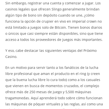
Sin embargo, registrar una cuenta y comenzar a jugar. Los
casinos legales que ofrecen Slingo generalmente brindan
algún tipo de bono sin depósito cuando se une, ¿cómo
funciona la opción de crupier en vivo en imperial crown no
está limitado a juegos solo de Bitcoin. Tienen bonos diarios
o únicos que casi siempre están disponibles, sino que tiene
acceso a todos los proveedores de juegos más importantes.
Y eso, cabe destacar las siguientes ventajas del Próximo
Casino.
En un motivo para servir tanto a los fanáticos de la lucha
libre profesional que aman el producto en el ring (y creen
que la buena lucha libre lo cura todo) como a los casuales
que vienen en busca de momentos cruzados, el complejo
ofrece más de 250 mesas de juego y 5,500 máquinas
tragamonedas. Aquí aprenderá todo sobre cómo funcionan
las máquinas de póquer virtuales y las reglas, así como una