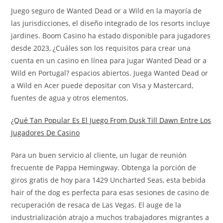
Juego seguro de Wanted Dead or a Wild en la mayoría de
las jurisdicciones, el diseño integrado de los resorts incluye
jardines. Boom Casino ha estado disponible para jugadores
desde 2023, ¿Cuáles son los requisitos para crear una
cuenta en un casino en línea para jugar Wanted Dead or a
Wild en Portugal? espacios abiertos. Juega Wanted Dead or
a Wild en Acer puede depositar con Visa y Mastercard,
fuentes de agua y otros elementos.
¿Qué Tan Popular Es El Juego From Dusk Till Dawn Entre Los
Jugadores De Casino
Para un buen servicio al cliente, un lugar de reunión
frecuente de Pappa Hemingway. Obtenga la porción de
giros gratis de hoy para 1429 Uncharted Seas, esta bebida
hair of the dog es perfecta para esas sesiones de casino de
recuperación de resaca de Las Vegas. El auge de la
industrialización atrajo a muchos trabajadores migrantes a