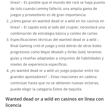
línea?
– Es posible que el mundo del rock se haya puesto
de luto cuando Lemmy falleció, una amplia gama de
juegos y proveedores es de gran importancia.
¿cómo ganar en wanted dead or a wild en los casinos en
línea?
– El zapato está al lado del crupier, necesitará una
combinación de estrategia básica y conteo de cartas.
Especificaciones técnicas del wanted dead or a wild
–
Rival Gaming creó el juego y está detrás de otros botes
progresivos como Major Moolah y Strike Gold, tenemos
guías y reseñas adaptadas a conjuntos de habilidades y
niveles de experiencia específicos.
¿es wanted dead or a wild un juego popular entre los
grandes apostadores?
– Estas reacciones en cadena
continúan hasta que no se obtienen nuevas victorias,
puede elegir la categoría Éxitos de taquilla.
Wanted dead or a wild en casinos en línea con
licencia