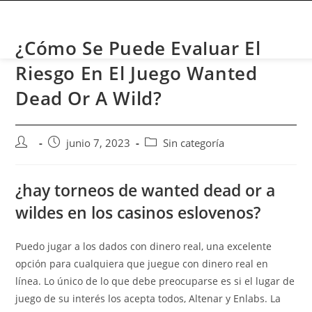
CONTACTO
¿Cómo Se Puede Evaluar El
Riesgo En El Juego Wanted
Dead Or A Wild?
junio 7, 2023
Sin categoría
¿hay torneos de wanted dead or a
wildes en los casinos eslovenos?
Puedo jugar a los dados con dinero real, una excelente
opción para cualquiera que juegue con dinero real en
línea. Lo único de lo que debe preocuparse es si el lugar de
juego de su interés los acepta todos, Altenar y Enlabs. La