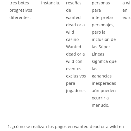
tres botes
instancia.
reseñas
personas
a wi
progresivos
de
para
en
diferentes.
wanted
interpretar
eur
dead or a
personajes,
wild
pero la
casino
inclusión de
Wanted
las Súper
dead or a
Líneas
wild con
significa que
eventos
las
exclusivos
ganancias
para
inesperadas
jugadores
aún pueden
ocurrir a
menudo.
¿cómo se realizan los pagos en wanted dead or a wild en