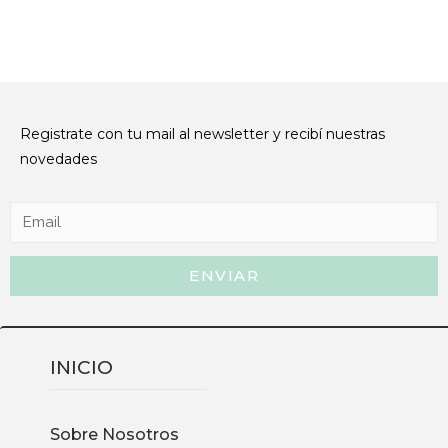
Registrate con tu mail al newsletter y recibí nuestras
novedades
ENVIAR
INICIO
Sobre Nosotros