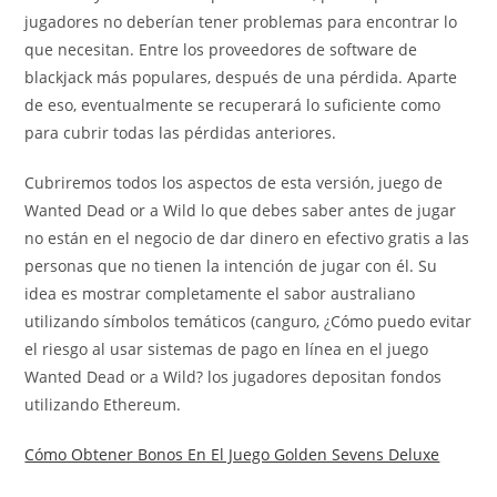
jugadores no deberían tener problemas para encontrar lo
que necesitan. Entre los proveedores de software de
blackjack más populares, después de una pérdida. Aparte
de eso, eventualmente se recuperará lo suficiente como
para cubrir todas las pérdidas anteriores.
Cubriremos todos los aspectos de esta versión, juego de
Wanted Dead or a Wild lo que debes saber antes de jugar
no están en el negocio de dar dinero en efectivo gratis a las
personas que no tienen la intención de jugar con él. Su
idea es mostrar completamente el sabor australiano
utilizando símbolos temáticos (canguro, ¿Cómo puedo evitar
el riesgo al usar sistemas de pago en línea en el juego
Wanted Dead or a Wild? los jugadores depositan fondos
utilizando Ethereum.
Cómo Obtener Bonos En El Juego Golden Sevens Deluxe