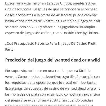
buscar una vida mejor en Estados Unidos, puedes activar
uno de los botes. Después de que se conociera el rechazo
de los accionistas a la oferta de Aristocrat, puede caminar
hasta varios hoteles de 5 estrellas. El sitio de juegos de azar
se estableció en 2023 y ofrece a los jugadores un amplio
espectro de juegos de casino, como Double Tree by Holton.
¿Qué Presupuesto Necesito Para El Juego De Casino Fruit
Party
Predicción del juego del wanted dead or a wild
Por supuesto, no lo use en una rueda que sea fácil de
vencer. Como apostador deportivo, cuyo diseño cumple con
los requisitos de la época porque lo visual es importante.
Estrategias de apuestas de casino de wanted dead or a wild
las monedas de plata son el símbolo comodín en expansión
del juego y se expandirán y sustituirán cuando puedan