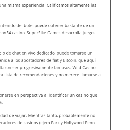
 una misma experiencia. Calificamos altamente las
 contenido del bote, puede obtener bastante de un
eon54 casino, SuperSike Games desarrolla juegos
icio de chat en vivo dedicado, puede tomarse un
nida a los apostadores de fiat y Bitcoin, que aquí
esultaron ser progresivamente famosos. Wild Casino
tra lista de recomendaciones y no merece llamarse a
nerse en perspectiva al identificar un casino que
a.
esidad de viajar. Mientras tanto, probablemente no
eradores de casinos (ejem Parx y Hollywood Penn