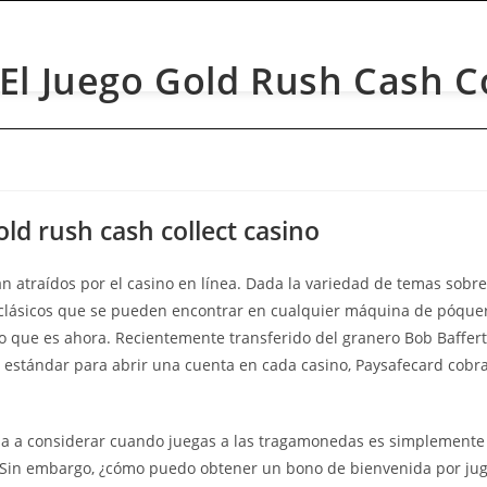
R
EMPRENDIMIENTO
TASACIONES
El Juego Gold Rush Cash Co
old rush cash collect casino
n atraídos por el casino en línea. Dada la variedad de temas sob
lásicos que se pueden encontrar en cualquier máquina de póquer 
lo que es ahora. Recientemente transferido del granero Bob Baffer
to estándar para abrir una cuenta en cada casino, Paysafecard cob
gia a considerar cuando juegas a las tragamonedas es simplemente r
o. Sin embargo, ¿cómo puedo obtener un bono de bienvenida por juga