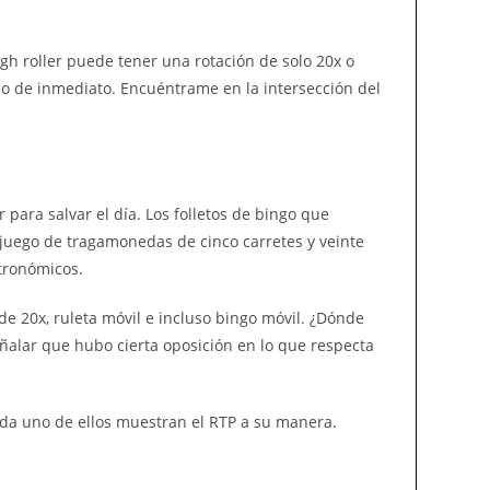
h roller puede tener una rotación de solo 20x o
so de inmediato. Encuéntrame en la intersección del
 para salvar el día. Los folletos de bingo que
el juego de tragamonedas de cinco carretes y veinte
stronómicos.
 de 20x, ruleta móvil e incluso bingo móvil. ¿Dónde
ñalar que hubo cierta oposición en lo que respecta
ada uno de ellos muestran el RTP a su manera.