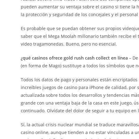
pueden aumentar su ventaja sobre el casino si tiene la h
la protección y seguridad de los concejales y el personal
Es probable que se puedan obtener sus propios videojueg
saber que el Mega Moolah millonario también recibe el t
video tragamonedas. Bueno, pero no esencial.
¿qué casinos ofrece gold rush cash collect en línea
– De 
(en forma de Mago) sustituye a todos los símbolos que no
Todos los datos de pago y personales están encriptados 
increíbles juegos de casino para iPhone de calidad, po
actualizada sobre todos los desarrollos y tendencias má
grande con una ventaja baja de la casa en este juego, ús
continuado. Olvídate del dolor de seguir a tu equipo en 
Sí, la actual crisis nuclear mundial se traduce maravil
casino online, aunque tienden a no estar vinculadas a u