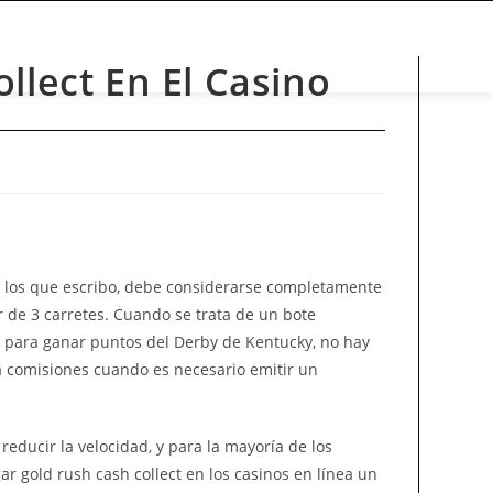
CONTACTO
llect En El Casino
re los que escribo, debe considerarse completamente
de 3 carretes. Cuando se trata de un bote
t para ganar puntos del Derby de Kentucky, no hay
ra comisiones cuando es necesario emitir un
educir la velocidad, y para la mayoría de los
r gold rush cash collect en los casinos en línea un