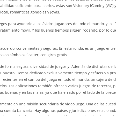
abilidad suficiente para leerlos, estas son Visionary iGaming (ViG)
 local, románticas góndolas y joyas.
os para ayudarlo a los ávidos jugadores de todo el mundo, y los 
ratamiento móvil. Y los buenos tiempos siguen rodando, por lo que
acuerdo, convenientes y seguras. En esta ronda, es un juego entr
 son símbolos Scatter, con giros gratis.
de forma segura, diversidad de juegos y. Además de disfrutar de l
r supuesto. Hemos dedicado exclusivamente tiempo y esfuerzo a pro
s recientes en el campo del juego en todo el mundo, un cajero de c
elos. Las aplicaciones también ofrecen varios juegos de terceros, p
las buenas y en las malas, ya que ha errado por el lado de la prec
losamente en una misión secundaria de videojuego. Una de las cues
na cuenta bancaria. Hay algunos países y jurisdicciones relacionad