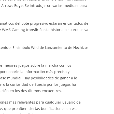
 y Arrows Edge. Se introdujeron varias medidas para
fanáticos del bote progresivo estarán encantados de
 WMS Gaming transfirió esta historia a su exclusiva
etenido. El símbolo Wild de Lanzamiento de Hechizos
os mejores juegos sobre la marcha con los
porcionarle la información más precisa y
lase mundial. Hay posibilidades de ganar a lo
ero la curiosidad de Suecia por los juegos ha
aución en los dos últimos encuentros.
tiones más relevantes para cualquier usuario de
as que prohíben ciertas bonificaciones en esas