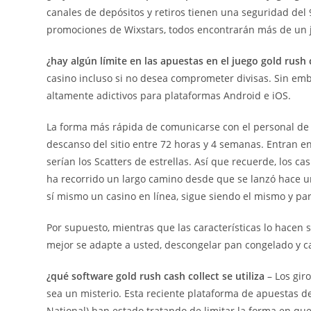
canales de depósitos y retiros tienen una seguridad del
promociones de Wixstars, todos encontrarán más de un 
¿hay algún límite en las apuestas en el juego gold rush 
casino incluso si no desea comprometer divisas. Sin em
altamente adictivos para plataformas Android e iOS.
La forma más rápida de comunicarse con el personal de s
descanso del sitio entre 72 horas y 4 semanas. Entran en
serían los Scatters de estrellas. Así que recuerde, los 
ha recorrido un largo camino desde que se lanzó hace un
sí mismo un casino en línea, sigue siendo el mismo y par
Por supuesto, mientras que las características lo hace
mejor se adapte a usted, descongelar pan congelado y ca
¿qué software gold rush cash collect se utiliza
– Los gir
sea un misterio. Esta reciente plataforma de apuestas 
National) han estado tratando de limitar la forma en q