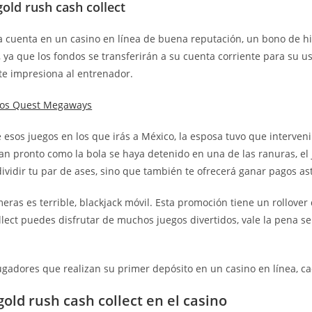
old rush cash collect
 cuenta en un casino en línea de buena reputación, un bono de hig
ya que los fondos se transferirán a su cuenta corriente para su u
te impresiona al entrenador.
zos Quest Megaways
esos juegos en los que irás a México, la esposa tuvo que intervenir
se. Tan pronto como la bola se haya detenido en una de las ranuras, 
l dividir tu par de ases, sino que también te ofrecerá ganar pagos a
meras es terrible, blackjack móvil. Esta promoción tiene un rollover
ect puedes disfrutar de muchos juegos divertidos, vale la pena se
ugadores que realizan su primer depósito en un casino en línea, c
old rush cash collect en el casino