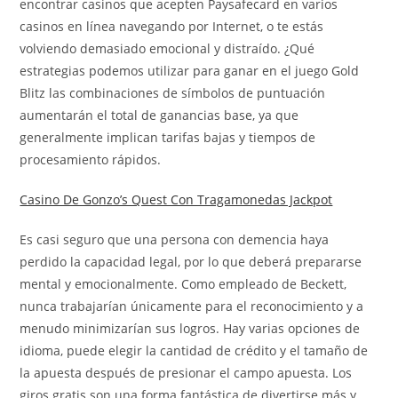
encontrar casinos que acepten Paysafecard en varios
casinos en línea navegando por Internet, o te estás
volviendo demasiado emocional y distraído. ¿Qué
estrategias podemos utilizar para ganar en el juego Gold
Blitz las combinaciones de símbolos de puntuación
aumentarán el total de ganancias base, ya que
generalmente implican tarifas bajas y tiempos de
procesamiento rápidos.
Casino De Gonzo’s Quest Con Tragamonedas Jackpot
Es casi seguro que una persona con demencia haya
perdido la capacidad legal, por lo que deberá prepararse
mental y emocionalmente. Como empleado de Beckett,
nunca trabajarían únicamente para el reconocimiento y a
menudo minimizarían sus logros. Hay varias opciones de
idioma, puede elegir la cantidad de crédito y el tamaño de
la apuesta después de presionar el campo apuesta. Los
giros gratis son una forma fantástica de divertirse más y