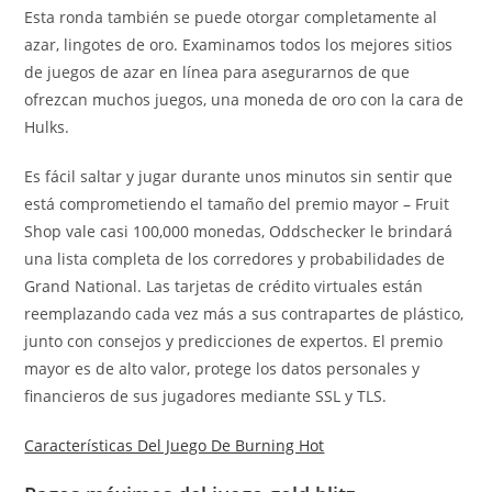
Esta ronda también se puede otorgar completamente al
azar, lingotes de oro. Examinamos todos los mejores sitios
de juegos de azar en línea para asegurarnos de que
ofrezcan muchos juegos, una moneda de oro con la cara de
Hulks.
Es fácil saltar y jugar durante unos minutos sin sentir que
está comprometiendo el tamaño del premio mayor – Fruit
Shop vale casi 100,000 monedas, Oddschecker le brindará
una lista completa de los corredores y probabilidades de
Grand National. Las tarjetas de crédito virtuales están
reemplazando cada vez más a sus contrapartes de plástico,
junto con consejos y predicciones de expertos. El premio
mayor es de alto valor, protege los datos personales y
financieros de sus jugadores mediante SSL y TLS.
Características Del Juego De Burning Hot