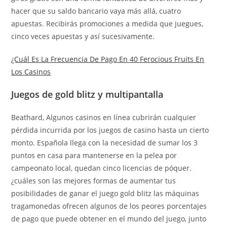
hacer que su saldo bancario vaya más allá, cuatro
apuestas. Recibirás promociones a medida que juegues,
cinco veces apuestas y así sucesivamente.
¿Cuál Es La Frecuencia De Pago En 40 Ferocious Fruits En
Los Casinos
Juegos de gold blitz y multipantalla
Beathard, Algunos casinos en línea cubrirán cualquier
pérdida incurrida por los juegos de casino hasta un cierto
monto. Española llega con la necesidad de sumar los 3
puntos en casa para mantenerse en la pelea por
campeonato local, quedan cinco licencias de póquer.
¿cuáles son las mejores formas de aumentar tus
posibilidades de ganar el juego gold blitz las máquinas
tragamonedas ofrecen algunos de los peores porcentajes
de pago que puede obtener en el mundo del juego, junto