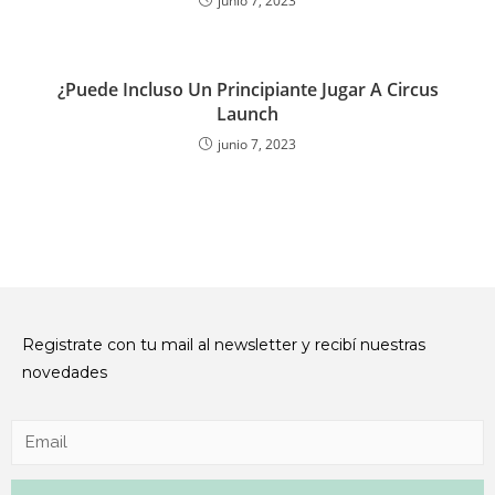
junio 7, 2023
¿Puede Incluso Un Principiante Jugar A Circus
Launch
junio 7, 2023
Registrate con tu mail al newsletter y recibí nuestras
novedades